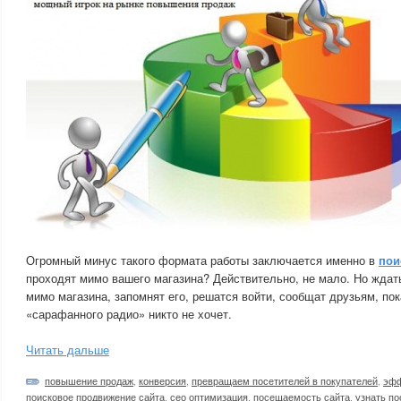
Огромный минус такого формата работы заключается именно в
пои
проходят мимо вашего магазина? Действительно, не мало. Но ждать
мимо магазина, запомнят его, решатся войти, сообщат друзьям, по
«сарафанного радио» никто не хочет.
Читать дальше
повышение продаж
,
конверсия
,
превращаем посетителей в покупателей
,
эфф
поисковое продвижение сайта
,
сео оптимизация
,
посещаемость сайта
,
узнать п