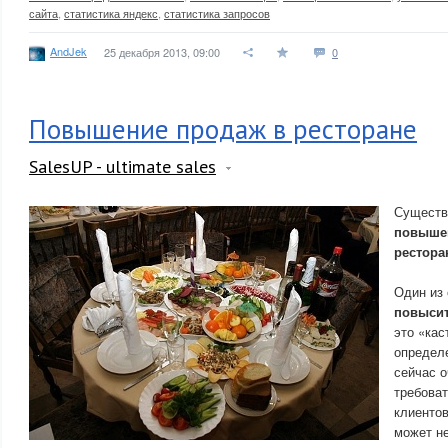
сайта
,
статистика яндекс
,
статистика запросов
AndJek
25 декабря 2013, 09:00
0
Повышение продаж в ресторане
SalesUP - ultimate sales
Существ
повышен
рестора
Один из
повысит
это «кас
определе
сейчас о
требова
клиентов
может не