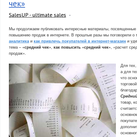
чек»
SalesUP - ultimate sales
Мы продолжаем публиковать интересные материалы, посвященные 
повышению продаж в интернете. В прошлые разы мы поговорили о 
аналитика
и
как привлечь покупателей в интернет-магазин
и уде
тема –
«средний чек»
,
как повысить «средний чек»
, «расчет сре
продаж».
Для тех,
а для те
что осно
торговой
благодар
Средний
товар, к
считаетс
основно
покупате
дополни
основног