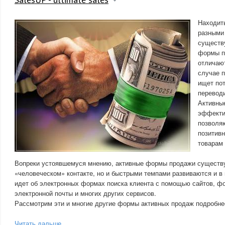
Находит
разными
существ
формы п
отличают
случае 
ищет по
переводи
Активны
эффекти
позволя
позитивн
товарам 
Вопреки устоявшемуся мнению, активные формы продажи существу
«человеческом» контакте, но и быстрыми темпами развиваются и в
идет об электронных формах поиска клиента с помощью сайтов, фо
электронной почты и многих других сервисов.
Рассмотрим эти и многие другие формы активных продаж подробне
Читать дальше