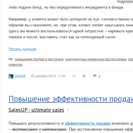
подразу
либо подачи блюд, но без определенного ингредиента в блюде.
Например, у клиента может быть аллергия на лук, соответственно ег
образом вы сэкономите, но, при этом, клиент любит закусывать кон
здесь вы можете воспользоваться одной хитростью – нарежьте крас
лимона и после, выставить счет как за полноценный салат.
Читать дальше
повышение продаж в ресторане
,
конкурентные преимущества ресторана
,
не
клиентов
AndJek
22 декабря 2013, 11:00
0
Повышение эффективности прода
SalesUP - ultimate sales
Повышать результативность и
эффективность продаж
возможно д
–
экстенсивно
и
интенсивно
. При экстенсивном повышении эфф