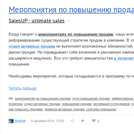
Мероприятия по повышению прод
SalesUP - ultimate sales
Когда говорят о
мероприятиях по повышению продаж
, чаще все
реформирование существующей стратегии продаж в компании. В эт
отдел активных продаж
не выполняет возложенных обязанностей,
реконструкции. Не оправдывают себя вложения в рекламную кампан
расширяется медленно. Все это требует вмешательства
в политик
повышения.
Необходимы мероприятия, которые складываются в программу по 
Читать дальше
мероприятия по повышению продаж
,
пути повышения продаж
,
эффективные 
политика
,
отдел активных продаж
,
повышение продаж
,
мотивация сотрудников
,
к
как повысить продажи
,
правила активных продаж
,
способы повышени
AndJek
8 декабря 2013, 12:00
0