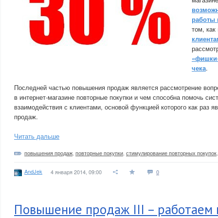
возможн
работы 
том, как
клиента
рассмот
«фишки»
чека
.
Последней частью повышения продаж является рассмотрение вопрос
в интернет-магазине повторные покупки и чем способна помочь сис
взаимодействия с клиентами, основой функцией которого как раз 
продаж.
Читать дальше
повышения продаж
,
повторные покупки
,
стимулирование повторных покупок
AndJek
4 января 2014, 09:00
0
Повышение продаж III – работаем 