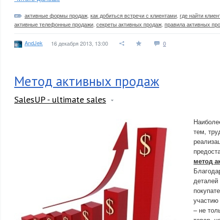
активные формы продаж
,
как добиться встречи с клиентами
,
где найти клиен
активные телефонные продажи
,
секреты активных продаж
,
правила активных пр
AndJek
16 декабря 2013, 13:00
0
Метод активных продаж
SalesUP - ultimate sales
Наиболе
тем, тр
реализац
предост
метод а
Благода
деталей 
покупате
участию 
– не тол
товар, н