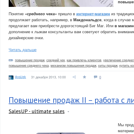
повыше
Понятие
«среднего чека»
пришло в
интернет-магазин
из традицион
продолжает работать, например, в
Макдональдсе
, когда в случае
предлагает вам приобрести дорогостоящий Биг Маг. Или
в магази
дополнение к лыжам консультанты вам советуют обратить внимание
дизайнерские очки.
Читать дальше
повышение продаж
,
средний чек
,
как привлечь клиентов
,
увеличение среднег
повышение среднего чека
,
механизм повышения продаж
,
хиты продаж
,
купить к
AndJek
31 декабря 2013, 10:00
0
Повышение продаж II – работа с л
SalesUP - ultimate sales
Мы прод
материа