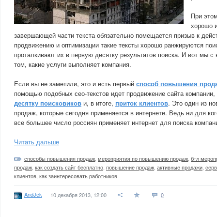
При этом
хорошо и
завершающей части текста обязательно помещается призыв к дейс
продвижению и оптимизации такие тексты хорошо ранжируются поис
проталкивают их в первую десятку результатов поиска. И вот мы с
том, какие услуги выполняет компания.
Если вы не заметили, это и есть первый
способ повышения прод
помощью подобных сео-текстов идет продвижение сайта компании,
десятку поисковиков
и, в итоге,
приток клиентов
. Это один из н
продаж, которые сегодня применяется в интернете. Ведь ни для кого
все большее число россиян применяет интернет для поиска компани
Читать дальше
способы повышения продаж
,
мероприятия по повышению продаж
,
бтл мероп
продаж
,
как создать сайт бесплатно
,
повышение продаж
,
активные продажи
,
серв
клиентов
,
как заинтересовать работников
AndJek
10 декабря 2013, 12:00
0