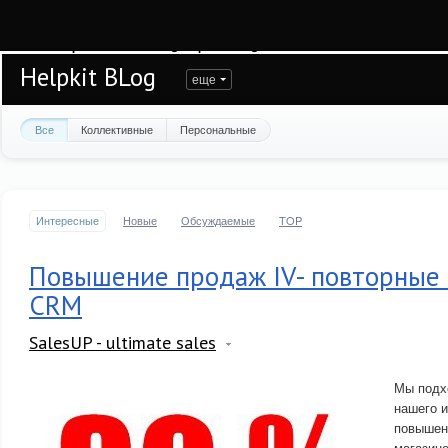
Warning
: session_start(): open(/var/www/helpkit/data/mod-tmp/sess_i14c2ahq
/var/www/helpkit/data/www/blog.helpkit.ru/engine/modules/session/Session.cla
Helpkit BLog
еще
Все
Коллективные
Персональные
Интересные
Новые
Обсуждаемые
TOP
Повышение продаж IV- повторные 
CRM
SalesUP - ultimate sales
Мы подх
нашего и
повышен
магазине