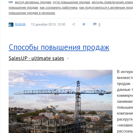
метод активных продаж
,
пути повышения продаж
,
методы привлечения клие
повышение продаж
,
как сохранить работника
,
как подготовиться к активным про
повышение продаж в регионах
AndJek
13 декабря 2013, 12:00
0
Способы повышения продаж
SalesUP - ultimate sales
В интерн
множест
продаж.
данные 
коммерче
занимаю
повышен
компани
раскрутк
«незави
рассказы