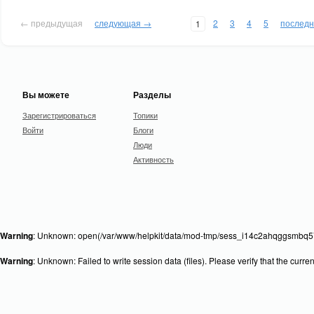
← предыдущая
следующая →
2
3
4
5
послед
1
Вы можете
Разделы
Зарегистрироваться
Топики
Войти
Блоги
Люди
Активность
Warning
: Unknown: open(/var/www/helpkit/data/mod-tmp/sess_i14c2ahqggsmbq57
Warning
: Unknown: Failed to write session data (files). Please verify that the curr