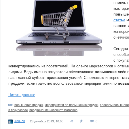
помочь 
мастерам
повыше
статье
м
важности
конверси
счетчико
Сегодня
способа
с покупа
конвертировались из посетителей. На сленге маркетологов и оптим
лидами. Ведь именно покупатели обеспечивают
повышение
либо 
наш главный субъект приложения усилий. С помощью интернет-ма
продажи
, если грамотно воспользоваться мероприятиями по
повы
Читать дальше
повышение продаж
,
мероприятия по повышению продаж
,
способы повышени
в покупатели
,
продвижение интернет-магазина
AndJek
28 декабря 2013, 10:00
0