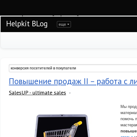
Warning
: session_start(): open(/var/www/helpkit/data/mod-tmp/sess_k2vucjsoc
/var/www/helpkit/data/www/blog.helpkit.ru/engine/modules/session/Session.cla
Helpkit BLog
еще
Повышение продаж II – работа с л
SalesUP - ultimate sales
Мы прод
материа
помочь 
мастерам
повыше
статье
м