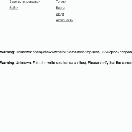
Зарегистрироваться
Топики
Войти
Блоги
Люди
Активность
Warning
: Unknown: open(/var/www/helpkit/data/mod-tmp/sess_k2vucjsoc7hdgoan8
Warning
: Unknown: Failed to write session data (files). Please verify that the curr