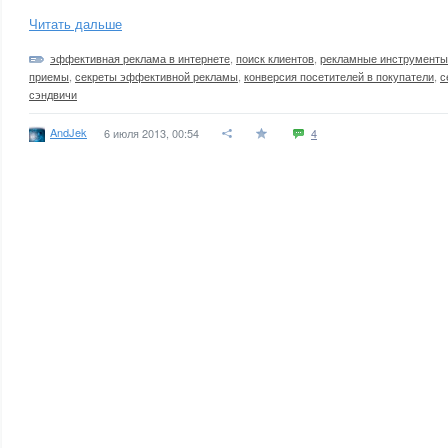
Читать дальше
эффективная реклама в интернете
,
поиск клиентов
,
рекламные инструменты
приемы
,
секреты эффективной рекламы
,
конверсия посетителей в покупатели
,
с
сэндвичи
AndJek
6 июля 2013, 00:54
4