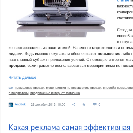
важности
конверси
счетчико
Сегодня
способа
с покупа
конвертировались из посетителей. На сленге маркетологов и оптим
лидами. Ведь именно покупатели обеспечивают
повышение
либо 
наш главный субъект приложения усилий. С помощью интернет-ма
продажи
, если грамотно воспользоваться мероприятиями по
повы
Читать дальше
повышение продаж
,
мероприятия по повышению продаж
,
способы повышени
в покупатели
,
продвижение интернет-магазина
AndJek
28 декабря 2013, 10:00
0
Какая реклама самая эффективная 