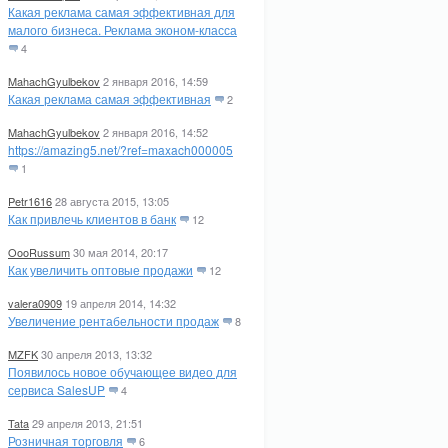
Какая реклама самая эффективная для
малого бизнеса. Реклама эконом-класса
4
MahachGyulbekov
2 января 2016, 14:59
Какая реклама самая эффективная
2
MahachGyulbekov
2 января 2016, 14:52
https://amazing5.net/?ref=maxach000005
1
Petr1616
28 августа 2015, 13:05
Как привлечь клиентов в банк
12
OooRussum
30 мая 2014, 20:17
Как увеличить оптовые продажи
12
valera0909
19 апреля 2014, 14:32
Увеличение рентабельности продаж
8
MZFK
30 апреля 2013, 13:32
Появилось новое обучающее видео для
сервиса SalesUP
4
Tata
29 апреля 2013, 21:51
Розничная торговля
6