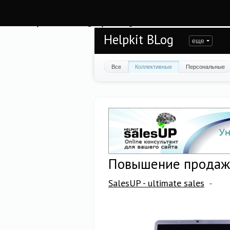
Warning
: session_start(): open(/var/www/helpkit/data/mod-tmp/sess_nk3o9epbd
/var/www/helpkit/data/www/blog.helpkit.ru/engine/modules/session/Session.cla
Helpkit BLog
еще
Все
Коллективные
Персональные
Повышение продаж I
SalesUP - ultimate sales