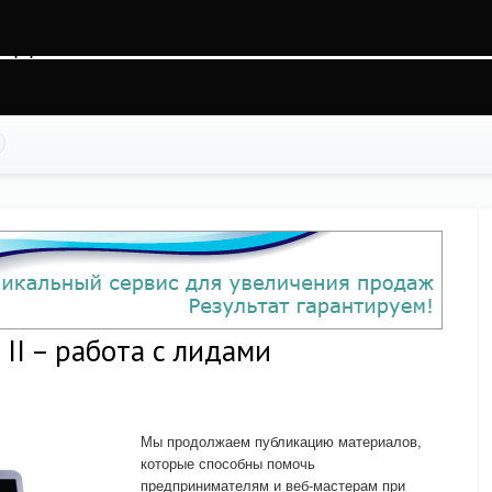
998qemi6fv4egadg2, O_RDWR) failed: На устройстве не осталось свободного мест
ss.php
on line
88
I – работа с лидами
Мы продолжаем публикацию материалов,
которые способны помочь
предпринимателям и веб-мастерам при