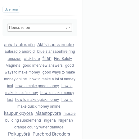
Все теги
achat autoradio
Aktiivisuusranneke
autoradio android
blue star sapphire ring
fillari
amazon
click here
Fire Safety
Magnets
good interview answers
good
ways to make money
good ways to make
money online
how to make a lot of money
fast
how to make good money
how to
make lots of money
how to make money
fast
how to make quick money
how to
make quick money online
kaupunkipyörä
Maastopyörä
muscle
building supplements
nigeria
Nigerian
orange county water damage
Polkupyörä
Purebred Breeders