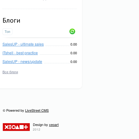
Блоги
Топ
SalesUP - ultimate sales
0.00
ITshell - best practice
0.00
SalesUP - news/update
0.00
Все блоги
© Powered by
LiveStreet CMS
Design by
xeoart
2012