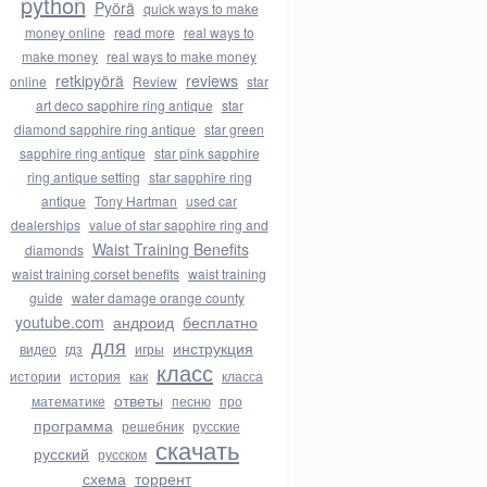
python
Pyörä
quick ways to make
money online
read more
real ways to
make money
real ways to make money
retkipyörä
reviews
online
Review
star
art deco sapphire ring antique
star
diamond sapphire ring antique
star green
sapphire ring antique
star pink sapphire
ring antique setting
star sapphire ring
antique
Tony Hartman
used car
dealerships
value of star sapphire ring and
Waist Training Benefits
diamonds
waist training corset benefits
waist training
guide
water damage orange county
youtube.com
андроид
бесплатно
для
инструкция
видео
гдз
игры
класс
истории
история
как
класса
ответы
математике
песню
про
программа
решебник
русские
скачать
русский
русском
схема
торрент