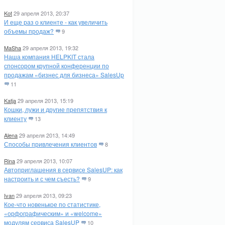
Kot
29 апреля 2013, 20:37
И еще раз о клиенте - как увеличить
объемы продаж?
9
MaSha
29 апреля 2013, 19:32
Наша компания HELPKIT стала
спонсором крупной конференции по
продажам «бизнес для бизнеса» SalesUp
11
Katja
29 апреля 2013, 15:19
Кошки, лужи и другие препятствия к
клиенту
13
Alena
29 апреля 2013, 14:49
Способы привлечения клиентов
8
Rina
29 апреля 2013, 10:07
Автоприглашения в сервисе SalesUP: как
настроить и с чем съесть?
9
Ivan
29 апреля 2013, 09:23
Кое-что новенькое по статистике,
«орфографическим» и «welcome»
модулям сервиса SalesUP
10