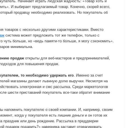
купатель. Начинает играть людская жадность: «Товар хоть и
мить». И выбирает предлагаемый товар. Конечно, скорей всего,
 который продавцу необходимо реализовать. Но покупатель об
я товаров с несколько другими характеристиками. Вместо
аж
система может предложить тот же телефон, только с
 чуть больше, но «ведь памяти-то больше, я могу сэкономить».
оваров минимальна.
ению продаж
открыты для веб-мастеров и предпринимателей,
подходов для повышения продаж.
окупателем, то необходимо удержать его
. Именно за счет
ателей магазины делают львиную долю выручки. Несмотря на
действовать электронная и смс рассылка. Среди маркетологов
осле шести приставаний покупатель все-таки обратит внимание
ы напомнить покупателю о своей компании. И, например, своим
омент, когда у покупателя есть лишние деньги и он готов их
 на праздник или день рождение. Рассылка в преддверии
кой подарок подарить?» наверняка заставит отреагировать