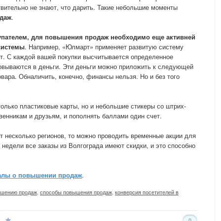
твительно не знают, что дарить. Такие небольшие моменты
даж
.
купателем, для
повышения продаж
необходимо еще активней
системы
. Например, «Юлмарт» применяет развитую систему
т. С каждой вашей покупки высчитывается определенное
овываются в деньги. Эти деньги можно приложить к следующей
вара. Обналичить, конечно, финансы нельзя. Но и без того
олько пластиковые карты, но и небольшие стикеры со штрих-
венникам и друзьям, и пополнять баллами один счет.
т несколько регионов, то можно проводить временные акции для
 недели все заказы из Волгограда имеют скидки, и это способно
алы о повышении продаж
.
ышению продаж
,
способы повышения продаж
,
конверсия посетителей в
0