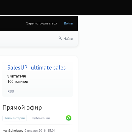
а (28) in
Зарегистрироваться
Войти
Найти
SalesUP - ultimate sales
3
читателя
100 топиков
RSS
Прямой эфир
Комментарии
Публикации
IvanSchelepov
5 января 2016, 15:04