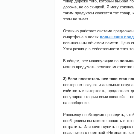
товар дороже того, который выбрал по
дороже, но со скидкой. Я могу сэконо
таким продуктом окажется тот товар,
этом не знает.
Отлично работает система предложени
смартфона в целях
повышения прод
повышенным объемом памяти. Цена его
Хотя разница в себестоимости этих т
В общем, все манипуляции по
повыш
можно придумать великое множество 
3) Если посетитель все-таки стал п
повторных покупок и лояльных покуп
избитость и затертость, продолжает 
популярна «теория семи касаний» – п
на сообщение.
Рассылку необходимо проводить, чтоб
сообщением вы можете попасть в тот м
потратить. Или хочет купить подарок
праздников с пометкой «Не знаете, ка