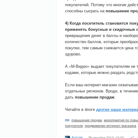
покупателей. Потому что многие дейс
способны сыграть на
повышение про
4) Когда посетитель становится по
применять бонусные и скидочные 
превращения денег в баллы и наоборо
количество баллов, которые преобраз
покупке, тем самым снижается цена то
здорово.
А «М-Видео» выдает покупателям не т
кодами, которые можно раздать родст
Если ваш интернет-магазин охватывае
отдельных регионов. Вроде, в течение
дать
повышение продаж
.
Читайте в блоге
другие наши матери
повышение продаж
,
мероприятия по пов
покупатели
,
продвижение интернет-магазина
AndJek
28 декабря 2013, 10:00