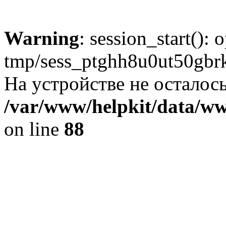
Warning
: session_start():
tmp/sess_ptghh8u0ut50gb
На устройстве не осталось
/var/www/helpkit/data/www
on line
88