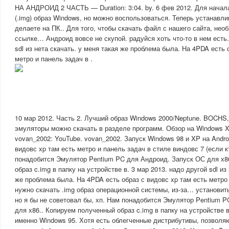
НА АНДРОИД 2 ЧАСТЬ — Duration: 3:04. by. 6 фев 2012. Для начал
(.img) образ Windows, но можно воспользоваться. Теперь устанавли
делаете на ПК.. Для того, чтобы скачать файл с нашего сайта, нео
ссылке… Андроид вовсе не скупой. радуйся хоть что-то в нем есть.
sdl из нета скачать. у меня такая же проблема была. На 4PDA есть 
метро и панель задач в .
10 мар 2012. Часть 2. Лучший образ Windows 2000/Neptune. BOCHS
эмуляторы можно скачать в разделе программ. Обзор на Windows XP 
vovan_2002: YouTube. vovan_2002. Запуск Windows 98 и XP на Andro
видовс xp там есть метро и панель задач в стиле виндовс 7 (если к
понадобится Эмулятор Pentium PC для Андроид. Запуск ОС для х8
образ c.img в папку на устройстве в. 3 мар 2013. надо другой sdl из
же проблема была. На 4PDA есть образ с видовс xp там есть метро 
нужно скачать .img образ операционной системы, из-за… установит
но я бы не советовал бы, хп. Нам понадобится Эмулятор Pentium 
для х86.. Копируем полученный образ c.img в папку на устройстве 
именно Windows 95. Хотя есть облегченные дистрибутивы, позволя