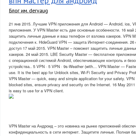
впн мастер для андроид
Блог им. dervaug
21 янв 2015. Лучшие VPN приложения для Android — Android, ios, V
приложения. У VPN Master есть две основные особенности. 16 май 
защитить личные данные и ваш телефон от взлома хакеров. VPN M
подключения к. HideGuard VPN — защита Интернет-соединения. 26
доступ 17 май 2015. VPN Master – поможет защитить личные данны
хакеров. 24 май 2015. LBE Security Master — бесплатное приложен
с операционной системой Android, обеспечивающее контроль и без
устройства.. 5 VPN · 5 VPN · 9s-Weather (with… VPN Master — Faster
use. It is the best app for Unblock sites, Wi-Fi Security and Privacy
VPN Master — quick, easy and simple application for your safety. VPN M
blocked sites, ensure privacy and security on the Internet. 16 May 201
is easy to use for a VPN client.
VPN Master на Андроид – это новинка на рынке приложений обеспе
конфиденциальность в сети интернет. Защитите личные. Полная ба