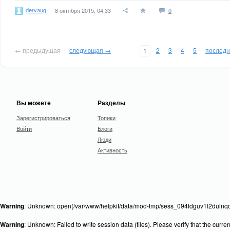
dervaug
8 октября 2015, 04:33
0
← предыдущая
следующая →
2
3
4
5
послед
1
Вы можете
Разделы
Зарегистрироваться
Топики
Войти
Блоги
Люди
Активность
Warning
: Unknown: open(/var/www/helpkit/data/mod-tmp/sess_094fdguv1l2dulnqdk
Warning
: Unknown: Failed to write session data (files). Please verify that the curr