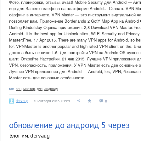
Фото, планировки, отзывы. avast! Mobile Security для Android — Ан
вор для Вашего телефона на платформе Android… Скачать VPN Mas
сёрфинг в интернете. VPN Master — это инструмент виртуальной ча
позволяет вам. Приложение Borderlands 2 GotY Map App на Androi
Dorling Kindersley Оценка приложения: 2,8 Download VPN Master:Free
Android. It is the best app for Unblock sites, Wi-Fi Security and Priva
Master:Free. 17 Apr 2015. There are many VPN apps for Android, so her
for. VPNMaster is another popular and high rated VPN client on the. 
должна быть не ниже 1.6. Для настройки VPN на Android OS нужн
шаги: Откройте Настройки. 21 янв 2015. Лучшие VPN приложения для
VPN, безопасность, приложения. У VPN Master есть две основные о
Лучшие VPN приложения для Android — Android, ios, VPN, безопас
Master есть две основные особенности.
впн
,
мастер
,
для
,
андроид
dervaug
10 октября 2015, 01:29
0
обновление до андроид 5 через
Блог им. dervaug