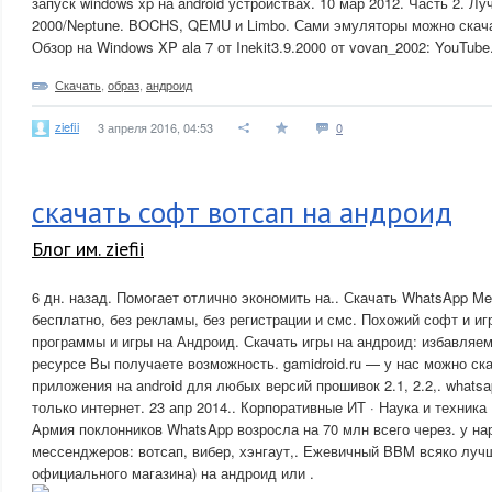
запуск windows xp на android устройствах. 10 мар 2012. Часть 2. Л
2000/Neptune. BOCHS, QEMU и Limbo. Сами эмуляторы можно скача
Обзор на Windows XP ala 7 от Inekit3.9.2000 от vovan_2002: YouTube
Скачать
,
образ
,
андроид
ziefii
3 апреля 2016, 04:53
0
скачать софт вотсап на андроид
Блог им. ziefii
6 дн. назад. Помогает отлично экономить на.. Скачать WhatsApp Me
бесплатно, без рекламы, без регистрации и смс. Похожий софт и иг
программы и игры на Андроид. Скачать игры на андроид: избавляем
ресурсе Вы получаете возможность. gamidroid.ru — у нас можно ск
приложения на android для любых версий прошивок 2.1, 2.2,. whats
только интернет. 23 апр 2014.. Корпоративные ИТ · Наука и техника
Армия поклонников WhatsApp возросла на 70 млн всего через. у на
мессенджеров: вотсап, вибер, хэнгаут,. Ежевичный BBM всяко лучше
официального магазина) на андроид или .