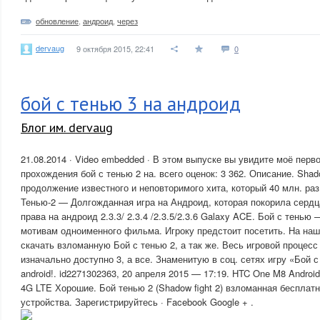
обновление
,
андроид
,
через
dervaug
9 октября 2015, 22:41
0
бой с тенью 3 на андроид
Блог им. dervaug
21.08.2014 · Video embedded · В этом выпуске вы увидите моё перв
прохождения бой с тенью 2 на. всего оценок: 3 362. Описание. Shado
продолжение известного и неповторимого хита, который 40 млн. раз
Тенью-2 — Долгожданная игра на Андроид, которая покорила сердца.
права на андроид 2.3.3/ 2.3.4 /2.3.5/2.3.6 Galaxy ACE. Бой с тенью
мотивам одноименного фильма. Игроку предстоит посетить. На на
скачать взломанную Бой с тенью 2, а так же. Весь игровой процесс
изначально доступно 3, а все. Знаменитую в соц. сетях игру «Бой 
android!. id2271302363, 20 апреля 2015 — 17:19. HTC One M8 Android
4G LTE Хорошие. Бой тенью 2 (Shadow fight 2) взломанная бесплат
устройства. Зарегистрируйтесь · Facebook Google + .