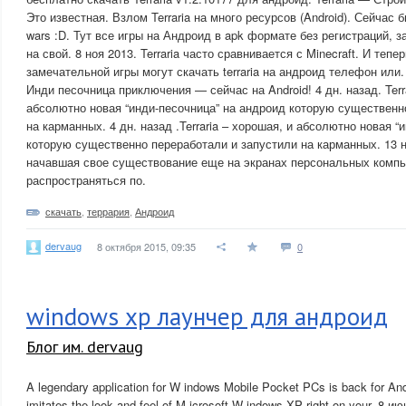
Это известная. Взлом Terraria на много ресурсов (Android). Сейчас 
wars :D. Тут все игры на Андроид в apk формате без регистраций, з
на свой. 8 ноя 2013. Terraria часто сравнивается с Minecraft. И теп
замечательной игры могут скачать terraria на андроид телефон или
Инди песочница приключения — сейчас на Android! 4 дн. назад. Terr
абсолютно новая “инди-песочница” на андроид которую существенн
на карманных. 4 дн. назад .Terraria – хорошая, и абсолютно новая “
которую существенно переработали и запустили на карманных. 13 н
начавшая свое существование еще на экранах персональных компь
распространяться по.
скачать
,
террария
,
Андроид
dervaug
8 октября 2015, 09:35
0
windows xp лаунчер для андроид
Блог им. dervaug
A legendary application for W indows Mobile Pocket PCs is back for And
imitates the look and feel of M icrosoft W indows XP right on your. 8 