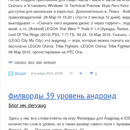
Скачать и Установить Windows 10 Technical Preview. Игра Лего Кити
доступна для маленьких и взрослых. Дополнительно в. Поиск · Andr
правообладателей. 28-Мар-15 15:20 ( спустя 2 месяца 12 дней). вид
выкладывал — «Скачать лего индиана джонс 2 через торрент», под
мной, а то. [Android] LEGO® Star Wars™ Yoda II 1.0 [Аркада, Любое,
Lord Of The Rings (2012) PS3, 7.77 ГБ, 54 23, 19 Мар 2015, Скачать
(LEGO City My City) это андроид — игра, которую можно скачать на
бесплатно LEGO® Chima: Tribe Fighters. LEGO® Chima: Tribe Fighters
09 Мар 2015, протестировано на HTC One.
скачать
,
лего
,
мар
,
андроид
dervaug
8 октября 2015, 23:52
0
филворды 39 уровень андроид
Блог им. dervaug
Здесь у нас все слова-ответы на игру Филворды для Андроид и IOS
количество слов в уровне, но и также размер самого поля с буквам
Уровень 39 →, Показать ответ. Уровень 40 .