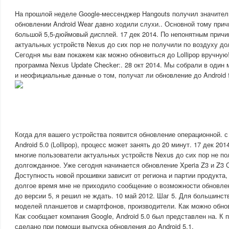
На прошлой неделе Google-мессенджер Hangouts получил значител
обновлении Android Wear давно ходили слухи.. Основной тому прич
большой 5,5-дюймовый дисплей. 17 дек 2014. По непонятным причи
актуальных устройств Nexus до сих пор не получили по воздуху до
Сегодня мы вам покажем как можно обновиться до Lollipop вручную
программа Nexus Update Checker:. 28 окт 2014. Мы собрали в один
и неофициальные данные о том, получат ли обновление до Android 5.
Когда для вашего устройства появится обновление операционной. с A
Android 5.0 (Lollipop), процесс может занять до 20 минут. 17 дек 2
многие пользователи актуальных устройств Nexus до сих пор не по
долгожданное. Уже сегодня начинается обновление Xperia Z3 и Z3 C
Доступность новой прошивки зависит от региона и партии продукта, н
долгое время мне не приходило сообщение о возможности обновлени
до версии 5, я решил не ждать. 10 май 2012. Шаг 5. Для большинс
моделей планшетов и смартфонов, производители. Как можно обнов
Как сообщает компания Google, Android 5.0 был представлен на. К 
сделано при помощи выпуска обновления до Android 5.1.