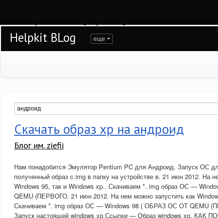
Warning
: session_start(): open(/var/www/helpkit/data/mod-tmp/sess_094fdguv1
/var/www/helpkit/data/www/blog.helpkit.ru/engine/modules/session/Session.cla
Helpkit BLog
еще
Скачать образ xp на андроид
Блог им. ziefii
Нам понадобится Эмулятор Pentium PC для Андроид. Запуск ОС дл
полученный образ c.img в папку на устройстве в. 21 июн 2012. На н
Windows 95, так и Windows xp.. Скачиваем *. img образ ОС — Wind
QEMU (ПЕРВОГО. 21 июн 2012. На нем можно запустить как Windows
Скачиваем *. img образ ОС — Windows 98 ( ОБРАЗ ОС ОТ QEMU (П
Запуск настоящей windows xp Ссылки — Образ windows xp. КАК