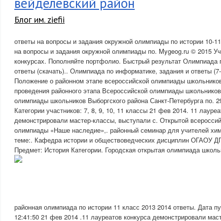
вейделевский район
Блог им. ziefii
ответы на вопросы и задания окружной олимпиады по истории 10-1
на вопросы и задания окружной олимпиады по. Mygeog.ru © 2015 У
конкурсах. Пополняйте портфолио. Быстрый результат Олимпиада п
ответы (скачать).. Олимпиада по информатике, задания и ответы (7-
Положение о районном этапе всероссийской олимпиады школьнико
проведения районного этапа Всероссийской олимпиады школьников
олимпиады школьников Выборгского района Санкт-Петербурга по. 29
Категории участников: 7, 8, 9, 10, 11 классы 21 фев 2014. 11 лауре
демонстрировали мастер-классы, выступали с. Открытой всеросси
олимпиады «Наше наследие»,. районный семинар для учителей хим
теме:. Кафедра истории и обществоведческих дисциплин ОГАОУ ДПО.
Предмет: История Категории. Городская открытая олимпиада школь
районная олимпиада по истории 11 класс 2013 2014 ответы. Дата п
12:41:50 21 фев 2014 .11 лауреатов конкурса демонстрировали мас