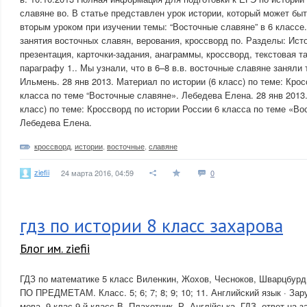
славяне во. В статье представлен урок истории, который может бы
вторым уроком при изучении темы: “Восточные славяне” в 6 классе
занятия восточных славян, верования, кроссворд по. Разделы: Ист
презентация, карточки-задания, анаграммы, кроссворд, текстовая т
параграфу 1.. Мы узнали, что в 6–8 в.в. восточные славяне заняли
Ильмень. 28 янв 2013. Материал по истории (6 класс) по теме: Кро
класса по теме “Восточные славяне». Лебедева Елена. 28 янв 2013.
класс) по теме: Кроссворд по истории России 6 класса по теме «Во
Лебедева Елена.
кроссворд
,
истории
,
восточные
,
славяне
ziefii
24 марта 2016, 04:59
0
гдз по истории 8 класс захарова
Блог им. ziefii
ГДЗ по математике 5 класс Виленкин, Жохов, Чесноков, Шварцбур
ПО ПРЕДМЕТАМ. Класс. 5; 6; 7; 8; 9; 10; 11. Английский язык · Зар
мова, 9 клас 9-й класс В. Плахотник, Р. Англiйська. ГДЗ, ответ на 