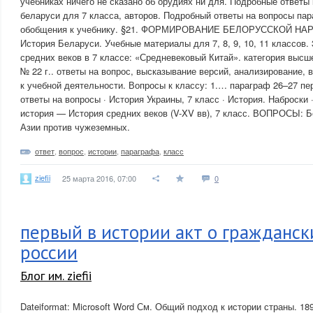
учебниках ничего не сказано об орудиях ни для. Подробные ответы 
беларуси для 7 класса, авторов. Подробный ответы на вопросы пар
обобщения к учебнику. §21. ФОРМИРОВАНИЕ БЕЛОРУССКОЙ НАРОД
История Беларуси. Учебные материалы для 7, 8, 9, 10, 11 классов. 
средних веков в 7 классе: «Средневековый Китай». категория высш
№ 22 г.. ответы на вопрос, высказывание версий, анализирование, 
к учебной деятельности. Вопросы к классу: 1.… параграф 26–27 пер
ответы на вопросы · История Украины, 7 класс · История. Наброски 
история — История средних веков (V-XV вв), 7 класс. ВОПРОСЫ: 
Азии против чужеземных.
ответ
,
вопрос
,
истории
,
параграфа
,
класс
ziefii
25 марта 2016, 07:00
0
первый в истории акт о гражданск
россии
Блог им. ziefii
Dateiformat: Microsoft Word См. Общий подход к истории страны. 18