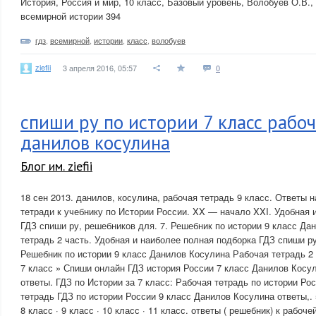
История, Россия и мир, 10 класс, Базовый уровень, Волобуев О.В.
всемирной истории 394
гдз
,
всемирной
,
истории
,
класс
,
волобуев
ziefii
3 апреля 2016, 05:57
0
спиши ру по истории 7 класс рабо
данилов косулина
Блог им. ziefii
18 сен 2013. данилов, косулина, рабочая тетрадь 9 класс. Ответы 
тетради к учебнику по Истории России. XX — начало XXI. Удобная 
ГДЗ спиши ру, решебников для. 7. Решебник по истории 9 класс Да
тетрадь 2 часть. Удобная и наиболее полная подборка ГДЗ спиши ру
Решебник по истории 9 класс Данилов Косулина Рабочая тетрадь 2 
7 класс » Спиши онлайн ГДЗ история России 7 класс Данилов Косу
ответы. ГДЗ по Истории за 7 класс: Рабочая тетрадь по истории Ро
тетрадь ГДЗ по истории России 9 класс Данилов Косулина ответы,. 5 
8 класс · 9 класс · 10 класс · 11 класс. ответы ( решебник) к рабоче