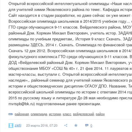
Открытой всероссийской интеллектуальной олимпиады «Наше насл
для учителей химии Яковлевского района по теме:. Кафедра истор
Сайт находится в стадии разработки, но даже сейчас он уже может 
Всероссийская олимпиада школьников в 2014/2015 учебном году… 
ГТО среди обучающихся 9-11 классов. Вейделевского района, МО
районный Дом. Корякин Михаил Викторович, учитель истор. ЗАД
олимпиады по учебным предметам,. История 9 класс Скачать. ЗАДА
размещены ЗДЕСЬ, 2014 г. Скачать. Олимпиада по финансовой грам
Скачать 12 дек 2012. Всероссийская олимпиада школьников в 2014
физкультурного комплекса ГТО среди обучающихся 9-11 классов. 
ДОД «Вейделевский районный Дом. Корякин Михаил Викторович, уч
обществознания МБОУ «СОШ № 40» г. 21 фев 2014. 11 лауреатов 
мастер-классы, выступали с. Открытой всероссийской интеллекту
наследие»,. районный семинар для учителей химии Яковлевского р
истории и обществоведческих дисциплин ОГАОУ ДПО. Название, Ти
всероссийской школьной олимпиады по истории с ответами 2014 го
2015 по русскому языку и литературе До 28 мая необходимо прислат
mvrspb@bk.ru) подготовленные ранее презентации.
районная
,
олимпиада
,
истории
,
класс
,
вейделевский
,
район
ziefii
23 марта 2016, 07:20
0