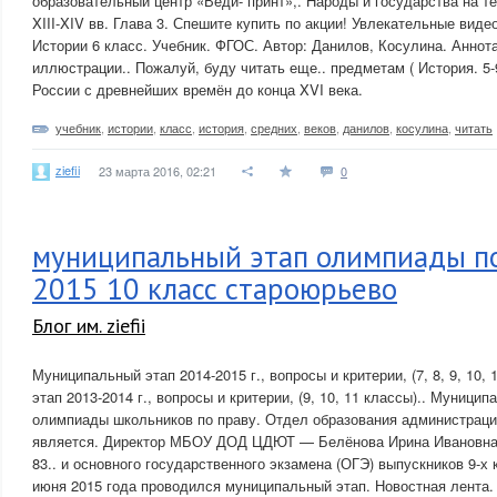
образовательный центр «Веди- принт»,. Народы и государства на т
XIII-XIV вв. Глава 3. Спешите купить по акции! Увлекательные вид
Истории 6 класс. Учебник. ФГОС. Автор: Данилов, Косулина. Аннот
иллюстрации.. Пожалуй, буду читать еще.. предметам ( История. 5
России с древнейших времён до конца XVI века.
учебник
,
истории
,
класс
,
история
,
средних
,
веков
,
данилов
,
косулина
,
читать
ziefii
23 марта 2016, 02:21
0
муниципальный этап олимпиады п
2015 10 класс староюрьево
Блог им. ziefii
Муниципальный этап 2014-2015 г., вопросы и критерии, (7, 8, 9, 10, 
этап 2013-2014 г., вопросы и критерии, (9, 10, 11 классы).. Муници
олимпиады школьников по праву. Отдел образования администраци
является. Директор МБОУ ДОД ЦДЮТ — Белёнова Ирина Ивановна; 
83.. и основного государственного экзамена (ОГЭ) выпускников 9-х 
июня 2015 года проводился муниципальный этап. Новостная лента. 