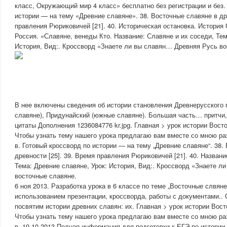
класс, Окружающий мир 4 класс» бесплатно без регистрации и без.
истории — на тему «Древние славяне». 38. Восточные славяне в дре
правления Рюриковичей [21]. 40. Историческая остановка. История 
Россия. «Славяне, венеды Кто. Название: Славяне и их соседи, Тем
История, Вид:. Кроссворд «Знаете ли вы славян… Древняя Русь во
В нее включены сведения об истории становления Древнерусского г
славяне), Придунайский (южные славяне). Большая часть… притчи,
цитаты Дополнения 1236084776 kr.jpg. Главная > урок истории Вост
Чтобы узнать тему нашего урока предлагаю вам вместе со мною ра
в. Готовый кроссворд по истории — на тему „Древние славяне“. 38.
древности [25]. 39. Время правления Рюриковичей [21]. 40. Названи
Тема: Древние славяне, Урок: История, Вид:. Кроссворд «Знаете 
восточные славяне.
6 ноя 2013. Разработка урока в 6 классе по теме „Восточные слвяне
использованием презентации, кроссворда, работы с документами..
посвятим истории древних славян: их. Главная > урок истории Вост
Чтобы узнать тему нашего урока предлагаю вам вместе со мною ра
в. 10.10.2013 Полная информация для подготовки к ЕГЭ по истории