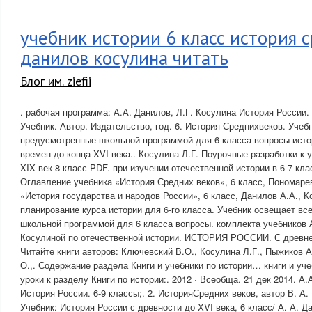
учебник истории 6 класс история 
данилов косулина читать
Блог им. ziefii
. рабочая программа: А.А. Данилов, Л.Г. Косулина История России. 
Учебник. Автор. Издательство, год. 6. История Среднихвеков. Учеб
предусмотренные школьной программой для 6 класса вопросы исто
времен до конца XVI века.. Косулина Л.Г. Поурочные разработки к 
XIX век 8 класс PDF. при изучении отечественной истории в 6-7 кл
Оглавление учебника «История Средних веков», 6 класс, Пономарев
«История государства и народов России», 6 класс, Данилов А.А., К
планирование курса истории для 6-го класса. Учебник освещает в
школьной программой для 6 класса вопросы. комплекта учебников А
Косулиной по отечественной истории. ИСТОРИЯ РОССИИ. С древне
Читайте книги авторов: Ключевский В.О., Косулина Л.Г., Пыжиков А
О.,. Содержание раздела Книги и учебники по истории… книги и уче
уроки к разделу Книги по истории:. 2012 · Всеобща. 21 дек 2014. А.
История России. 6-9 классы;. 2. ИсторияСредних веков, автор В. А
Учебник: История России с древности до XVI века, 6 класс/ А. А. Да