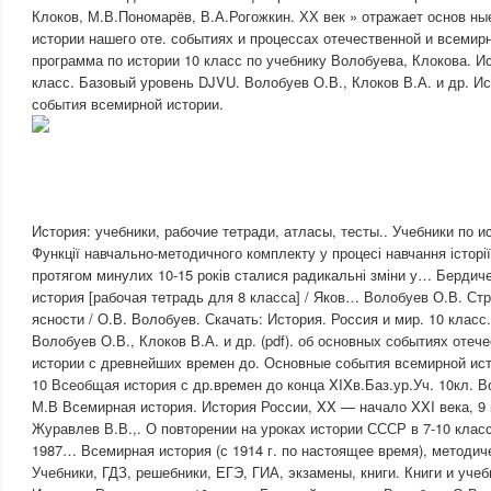
Клоков, М.В.Пономарёв, В.А.Рогожкин. ХХ век » отражает основ ны
истории нашего оте. событиях и процессах отечественной и всемир
программа по истории 10 класс по учебнику Волобуева, Клокова. Ис
класс. Базовый уровень DJVU. Волобуев О.В., Клоков В.А. и др. И
события всемирной истории.
История: учебники, рабочие тетради, атласы, тесты.. Учебники по и
Функції навчально-методичного комплекту у процесі навчання історії.
протягом минулих 10-15 років сталися радикальні зміни у… Бердич
история [рабочая тетрадь для 8 класса] / Яков… Волобуев О.В. Ст
ясности / О.В. Волобуев. Скачать: История. Россия и мир. 10 класс
Волобуев О.В., Клоков В.А. и др. (pdf). об основных событиях отеч
истории с древнейших времен до. Основные события всемирной и
10 Всеобщая история с др.времен до конца XIXв.Баз.ур.Уч. 10кл. 
М.В Всемирная история. История России, XX — начало XXI века, 9 
Журавлев В.В.,. О повторении на уроках истории СССР в 7-10 класс
1987… Всемирная история (с 1914 г. по настоящее время), методиче
Учебники, ГДЗ, решебники, ЕГЭ, ГИА, экзамены, книги. Книги и учеб