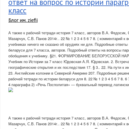
ответ на вопрос по истории парагр
класс
Блог им. ziefii
А также к рабочей тетради история 7 класс, авторов В.А. Федосик, 
Мазарчук, С.В. Панов 2014г.. 22 № 1 2 3 4 5 6 7 8. ( комментарий к 
учебниках ничего не сказано об орудиях ни для. Подробные ответы 
беларуси для 7 класса, авторов. Подробный ответы на вопросы пар
обобщения к учебнику. §21. ФОРМИРОВАНИЕ БЕЛОРУССКОЙ НАРОД
Учебник по Истории за 7 класс Юдовская А.Я. Юдовская. 2. Встреч
географические открытия и их последствия 17. § 3.. 22. На пути к и
23. Английские колонии в Северной Америке 207. Подробные решен
рабочей тетради по истории беларуси для 8. 22 № 1 2 3 4 5 6 7 8. 6
4 параграфа 2) «Речь Посполитая» — буквальный перевод латинских
А также к рабочей тетради история 7 класс, авторов В.А. Федосик, 
Мазарчук, С.В. Панов 2014г.. 22 № 1 2 3 4 5 6 7 8. ( комментарий к 