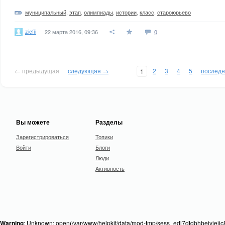
муниципальный
,
этап
,
олимпиады
,
истории
,
класс
,
староюрьево
ziefii
22 марта 2016, 09:36
0
← предыдущая
следующая →
2
3
4
5
послед
1
Вы можете
Разделы
Зарегистрироваться
Топики
Войти
Блоги
Люди
Активность
Warning
: Unknown: open(/var/www/helpkit/data/mod-tmp/sess_edj7dtdbhbeivieiic8