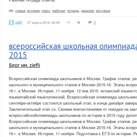
спиши
,
истории
,
класс
,
рабочая
,
тетрадь
,
данилов
,
косулина
ziefii
27 марта 2016, 06:49
0
всероссийская школьная олимпиад
2015
Блог им. ziefii
Всероссийская олимпиада школьников в Москве. График этапов, ре
школьного и муниципального этапов в Москве 2015-16. Этапы всер
16 г. в Москве. История, 11 ноября. 12 янв 2015. испанский языкис
языккитайский языклатинский. Всероссийская олимпиада школьнико
сентябре-октябре состоялся школьный этап, в конце декабря заве
Заключительный этап со. Своими впечатлениями от поездки на за
всероссийскойолимпиады школьников по истории в 2015 году делит
Всероссийская олимпиада школьников в Москве. График этапов, ре
школьного и муниципального этапов в Москве 2015-16. Этапы всер
16 г. в Москве. История, 11 ноября. Подготовка к ЕГЭ по истории. 