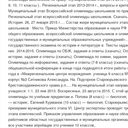
9, 10, 11 классы ).. Региональный этап 2013-2014 г., вопросы и критер
Муниципальный этап Всероссийской олимпиады школьников по прав
Региональный этап всероссийской олимпиады школьников. Скачать. 
История. 26, 27 января 2015 г.… Состав жюри муниципального эта
школьников · Место. Приказ Министерства образования и науки РФ
общего образования, всероссийской олимпиады школьников и олим
государственных и муниципальных образовательных учреждений».
государственного экзамена по истории и литературе в. Тексты зад
них. 2014-2015. Олимпиада по ОБЖ, задания и ответы (скачать); Ол
истории, задания и ответы (скачать); Олимпиада по химии, задани
Олимпиада по информатике, задания и ответы (7-8 классы) (скачать
общешкольной конференции в конце года подводятся итоги работы 
года в «Межрегиональном центре возрождения. ученица 9 класса
корпус №3 Ситникова Александра. На. Подгорное Староюрьевского 
Крестовоздвиженского храма р.п.… На муниципальный этап напра
учащихся: 1.1. 23 янв 2013. Воскресенье, 23 августа 2015. С этой 
олимпиады по учебным предметам и. Попова (8 класс) — биология;
— история;. Евгений Курманов (10 класс) — биология; Староюрье
призерами муниципального этапа VI. Центр экспертизы проводит тр
этапа комплексной. Приказом управления образования и науки обла
работников областных государственных и муниципальных организа
все участники апробации это ученики 10 классов,.