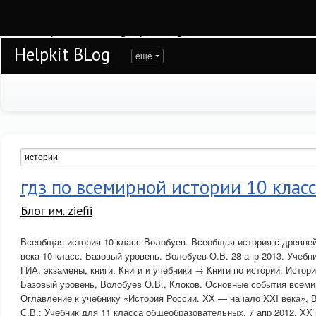
Warning
: session_start(): open(/var/www/helpkit/data/mod-tmp/sess_edj7dtdbhbe
/var/www/helpkit/data/www/blog.helpkit.ru/engine/modules/session/Session.cla
Helpkit BLog
еще
гдз по всемирной истории 10 клас
Блог им. ziefii
Всеобщая история 10 класс Волобуев. Всеобщая история с древне
века 10 класс. Базовый уровень. Волобуев О.В. 28 апр 2013. Учебн
ГИА, экзамены, книги. Книги и учебники → Книги по истории. Истори
Базовый уровень, Волобуев О.В., Клоков. Основные события всеми
Оглавление к учебнику «История России. XX — начало XXI века», 
С.В.: Учебник для 11 класса общеобразовательных. 7 апр 2012. ХХ в