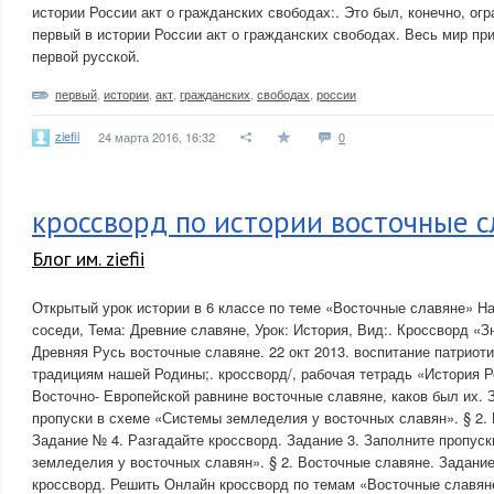
истории России акт о гражданских свободах:. Это был, конечно, ог
первый в истории России акт о гражданских свободах. Весь мир пр
первой русской.
первый
,
истории
,
акт
,
гражданских
,
свободах
,
россии
ziefii
24 марта 2016, 16:32
0
кроссворд по истории восточные с
Блог им. ziefii
Открытый урок истории в 6 классе по теме «Восточные славяне» На
соседи, Тема: Древние славяне, Урок: История, Вид:. Кроссворд «
Древняя Русь восточные славяне. 22 окт 2013. воспитание патриоти
традициям нашей Родины;. кроссворд/, рабочая тетрадь «История Р
Восточно- Европейской равнине восточные славяне, каков был их. 
пропуски в схеме «Системы земледелия у восточных славян». § 2.
Задание № 4. Разгадайте кроссворд. Задание 3. Заполните пропус
земледелия у восточных славян». § 2. Восточные славяне. Задание
кроссворд. Решить Онлайн кроссворд по темам «Восточные славяне