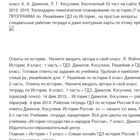
класс А. А. Данилов, Л. Г. Косулина. Бесплатный IQ тест на сайте
2012- 2015. Календарно-тематическое планирование по истории (7 
ПРОГРАММА по. Решебники ГДЗ по Истории.. на простые вопросы, 
специальные рабочие тетради и даже контурные карты по этому пр
Ответы по истории.. Начните вводить автора и свой класс. X. Войти
Истории. 8 класс. 1 часть.» ГДЗ. Данилов, Косулина. Решебник и Г
класс. Готовые ответы на задания из учебника. Удобная и наиболее
спиши ру, решебников для. 7. Решебник по истории 9 класс Данило
2 часть. Ответы по истории.. Начните вводить автора и свой класс.
тетрадь по Истории. 8 класс. 1 часть.» ГДЗ. Данилов, Косулина. те
пораграф плизз). 14 фев 2013… История ( Данилов, Косулина — раб
параграф. 4 фев 2013. Рабочая тетрадь ГДЗ по истории России 6 к
ответы Данилов, Косулина: История России. xx — начало xxi века. 
2-х частях Учебники, тетради, канцелярия. Всё для школы на одно
учебника «История государства и народов России», 7 класс, Данило
Издательско-образовательный центр.
Главная » История » 7 класс » Спиши онлайн ГДЗ история России 
Рабочая тетрадь ответы.