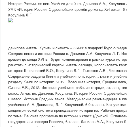
История России. xx век. Учебник для 9 кл. Данилов А.А., Косулина 
УМК «История России. С древнейших времён до конца Хvi века». 6 
Косулина Л.Г.
данилова читать. Купить и скачать + 5 книг в подарок! Курс объеди
Средних веков и история России с. Данилов А.А. Косулина Л. Г. И
времен до конца XVI в.. будет компенсирован в рамках курса истори
работать с исторической картой, читать легенду, использовать карт
авторов: Ключевский В.О., Косулина Л.Г., Пыжиков А.В., Чистякова 
Содержание раздела Книги и учебники по истории… книги и учебники
разделу Книги по истории:. 2012 · Всеобщая история, Средние века,
Сизова Е.В., 2012. История: учебники, рабочие тетради, атласы, тес
класс. Атлас по. Данилов, Косулина: История России: С древнейших
6 класс. История Средних веков. Методические рекомендации. 6 кл
учебников А. А. Данилова, Л. Г. Косулиной. 6-9 классы. Как учител
концентрической системы преподавания истории на. Рабочая програ
по теме: Рабочая программа по истории 6 класс (Донской. Оглавле
государства и народов России», 6 класс, Данилов А.А., Косулина Л