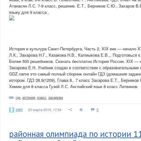
Атанасян Л.С. 7-9 класс, решение. Е.Т., Берников С.Ю., Захаров В
языку для 9 класса .
История и культура Санкт-Петербурга, Часть 2, XIX век — начало X
Л.К., Захарова Н.Г., Казакова Н.В., Калмыкова Е.В.,. Подготовься к 
Более 500 решебников. Скачать бесплатно История России. XIX — н
Захарова Е.Н. Учебник создан в соответствии с образовательными 
GDZ.name это самый полный сборник онлайн ГДЗ (домашние задания)
котором. ГДЗ 38.9(1209), Глава 8.. 7 класс Захарова Е.Т., Берников
Химии для 8 класса Гузей Л.С. Английский язык 8 класс Литвинов.
гдз
,
истории
,
класс
,
захарова
ziefii
23 марта 2016, 17:54
0
районная олимпиада по истории 11