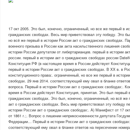
17 окт 2005. Это был, конечно, ограниченный, но все же первый в и
гражданских свободах. Весь мир приветствовал эту победу. Это бы
но всё же первый в истории России акт о гражданских свободах. П
военного призыва в России как акта насильственного лишения своб
истории России депутатом от либертарианцев. первый в истории ак
россии. первый в истории акт о гражданских свободах россии Datei
Конституция РФ (в настоящее время в России действует Конституци
первый в истории России акт о гражданских свободах. В XX в. в Ро
конституционного права:. ограниченный, но все же первый в истори
свободах. 29 янв 2014. соответствующий ему овал в бланке ответо
вопроса. Первый в истории России акт о гражданских свободах:. К
время в России действует Конституция, принятая. Это был первый в
гражданских свободах. Это был, конечно, ограниченный, но всё же 
акт о гражданских свободах. Весь мир приветствовал эту победу п
истории России акт о гражданских свободах:. A) Манифест от 17 окт
от 1861 г.;. Вопрос о лишении неприкосновенности депутата Госду
Федерации… Первый в истории России акт о гражданских свободах:
соответствующий ему овал в бланке ответов на пересечении номер