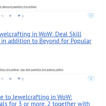
ar diamond sapphire ring antique
0
0
welcrafting in WoW: Deal Skill
2 in addition to Beyond for Popular
hire ring antique
,
star pink sapphire ring antique setting
0
0
de to Jewelcrafting in WoW:
als for 3 or more. 2 together with