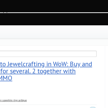
8b83r0stfuhvk5g2, O_RDWR) failed: На устройстве не осталось свободного места (
ss.php
on line
88
to Jewelcrafting in WoW: Buy and
 for several. 2 together with
 MMO
en sapphire ring antique