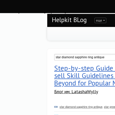
Warning
: session_start(): open(/var/www/helpkit/data/mod-tmp/sess_h7d11srjrs
/var/www/helpkit/data/www/blog.helpkit.ru/engine/modules/session/Session.cla
Helpkit BLog
еще
Step-by-step Guide 
sell Skill Guidelines
Beyond for Popular
Блог им. LatashaWylly
star diamond sapphire ring antique
,
star gre