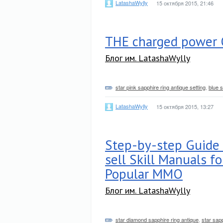
LatashaWylly
15 октября 2015, 21:46
THE charged power 
Блог им. LatashaWylly
star pink sapphire ring antique setting
,
blue 
LatashaWylly
15 октября 2015, 13:27
Step-by-step Guide 
sell Skill Manuals f
Popular MMO
Блог им. LatashaWylly
star diamond sapphire ring antique
,
star sapp