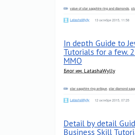
value of star sapphire ring and diamonds
,
st
LatashaWylly
13 октября 2015, 11:58
In depth Guide to Je
Tutorials for a few. 
MMO
Блог им. LatashaWylly
star sapphire ring antique
,
star diamond sapp
LatashaWylly
12 октября 2015, 07:25
Detail by detail Gui
Business Skill Tutori