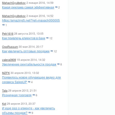
MahachGyulbekov
2 января 2016, 14:59
Какая реклама самая эффективная
2
MahachGyulbekov
2 января 2016, 14:52
https://amazing5.net/?ref=maxach000005
1
Petr1616
28 августа 2015, 13:05
Как привлечь клиентов в банк
12
OooRussum
30 мая 2014, 20:17
Как увеличить оптовые продажи
12
valera0909
19 апреля 2014, 14:32
Увеличение рентабельности продаж
8
MZFK
30 апреля 2013, 13:32
Появилось новое обучающее видео для
сервиса SalesUP
4
Tata
29 апреля 2013, 21:51
Розничная торговля
6
Kot
29 апреля 2013, 20:37
И еще раз о клиенте - как увеличить
объемы продаж?
9