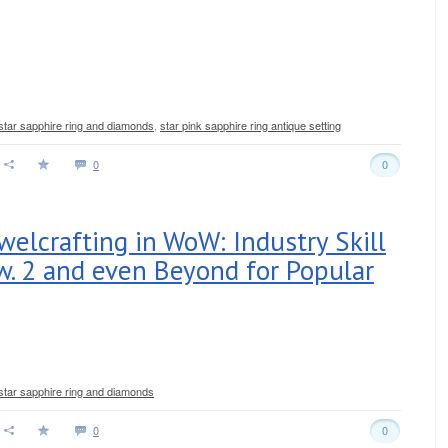
 star sapphire ring and diamonds
,
star pink sapphire ring antique setting
0
0
welcrafting in WoW: Industry Skill
ew. 2 and even Beyond for Popular
 star sapphire ring and diamonds
0
0