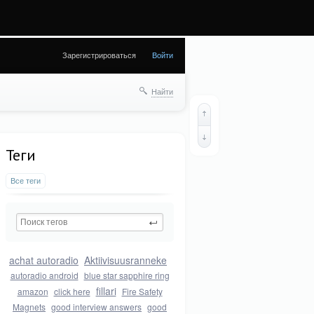
28) in
Зарегистрироваться
Войти
Найти
Теги
Все теги
achat autoradio
Aktiivisuusranneke
autoradio android
blue star sapphire ring
fillari
amazon
click here
Fire Safety
Magnets
good interview answers
good