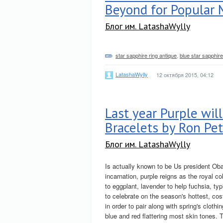
Beyond for Popular
Блог им. LatashaWylly
star sapphire ring antique
,
blue star sapphir
LatashaWylly
12 октября 2015, 04:12
Last year Purple wil
Bracelets by Ron Pe
Блог им. LatashaWylly
Is actually known to be Us president Oba
incarnation, purple reigns as the royal c
to eggplant, lavender to help fuchsia, typ
to celebrate on the season's hottest, cos
in order to pair along with spring's clothi
blue and red flattering most skin tones. 