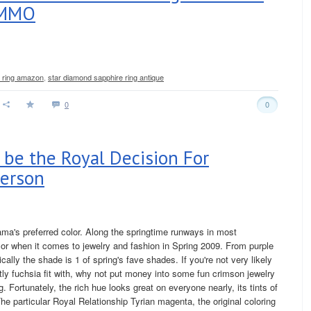
 MMO
e ring amazon
,
star diamond sapphire ring antique
0
0
l be the Royal Decision For
terson
ma's preferred color. Along the springtime runways in most
olor when it comes to jewelry and fashion in Spring 2009. From purple
ically the shade is 1 of spring's fave shades. If you're not very likely
tly fuchsia fit with, why not put money into some fun crimson jewelry
ng. Fortunately, the rich hue looks great on everyone nearly, its tints of
The particular Royal Relationship Tyrian magenta, the original coloring