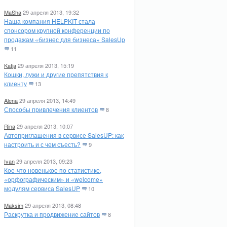
MaSha
29 апреля 2013, 19:32
Наша компания HELPKIT стала
спонсором крупной конференции по
продажам «бизнес для бизнеса» SalesUp
11
Katja
29 апреля 2013, 15:19
Кошки, лужи и другие препятствия к
клиенту
13
Alena
29 апреля 2013, 14:49
Способы привлечения клиентов
8
Rina
29 апреля 2013, 10:07
Автоприглашения в сервисе SalesUP: как
настроить и с чем съесть?
9
Ivan
29 апреля 2013, 09:23
Кое-что новенькое по статистике,
«орфографическим» и «welcome»
модулям сервиса SalesUP
10
Maksim
29 апреля 2013, 08:48
Раскрутка и продвижение сайтов
8