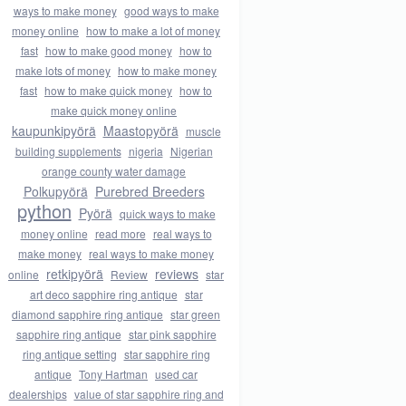
ways to make money
good ways to make
money online
how to make a lot of money
fast
how to make good money
how to
make lots of money
how to make money
fast
how to make quick money
how to
make quick money online
kaupunkipyörä
Maastopyörä
muscle
building supplements
nigeria
Nigerian
orange county water damage
Polkupyörä
Purebred Breeders
python
Pyörä
quick ways to make
money online
read more
real ways to
make money
real ways to make money
retkipyörä
reviews
online
Review
star
art deco sapphire ring antique
star
diamond sapphire ring antique
star green
sapphire ring antique
star pink sapphire
ring antique setting
star sapphire ring
antique
Tony Hartman
used car
dealerships
value of star sapphire ring and