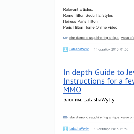
Relevant articles:
Rome Hilton Sedu Hairstyles
Heiress Paris Hilton
Paris Hilton Home Online video
star diamond sapphire ring antique
,
value of
LatashaWylly
14 октября 2015, 01:05
In depth Guide to Je
Instructions for a f
MMO
Блог им. LatashaWylly
star diamond sapphire ring antique
,
value of
LatashaWylly
13 октября 2015, 21:52