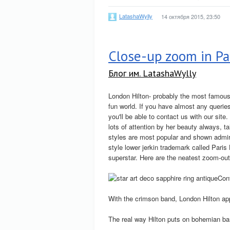
LatashaWylly
14 октября 2015, 23:50
Close-up zoom in Par
Блог им. LatashaWylly
London Hilton- probably the most famous 
fun world. If you have almost any queri
you'll be able to contact us with our site
lots of attention by her beauty always, t
styles are most popular and shown admirat
style lower jerkin trademark called Paris 
superstar. Here are the neatest zoom-out
Con
With the crimson band, London Hilton a
The real way Hilton puts on bohemian ba