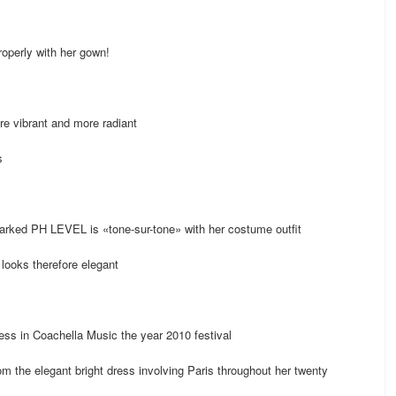
roperly with her gown!
re vibrant and more radiant
s
marked PH LEVEL is «tone-sur-tone» with her costume outfit
looks therefore elegant
ress in Coachella Music the year 2010 festival
om the elegant bright dress involving Paris throughout her twenty