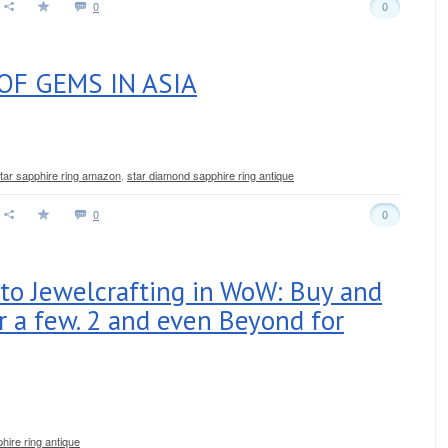
0
0
OF GEMS IN ASIA
star sapphire ring amazon
,
star diamond sapphire ring antique
0
0
to Jewelcrafting in WoW: Buy and
or a few. 2 and even Beyond for
hire ring antique