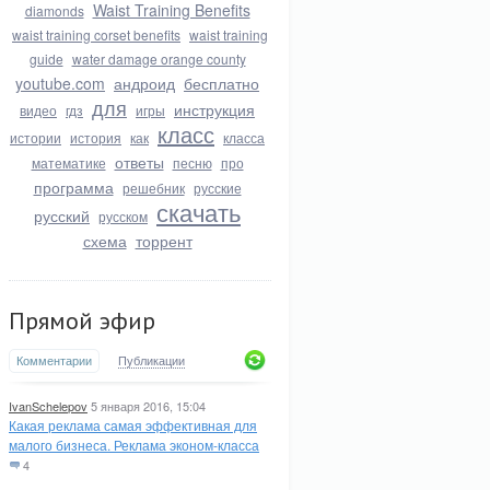
Waist Training Benefits
diamonds
waist training corset benefits
waist training
guide
water damage orange county
youtube.com
андроид
бесплатно
для
инструкция
видео
гдз
игры
класс
истории
история
как
класса
ответы
математике
песню
про
программа
решебник
русские
скачать
русский
русском
схема
торрент
Прямой эфир
Комментарии
Публикации
IvanSchelepov
5 января 2016, 15:04
Какая реклама самая эффективная для
малого бизнеса. Реклама эконом-класса
4