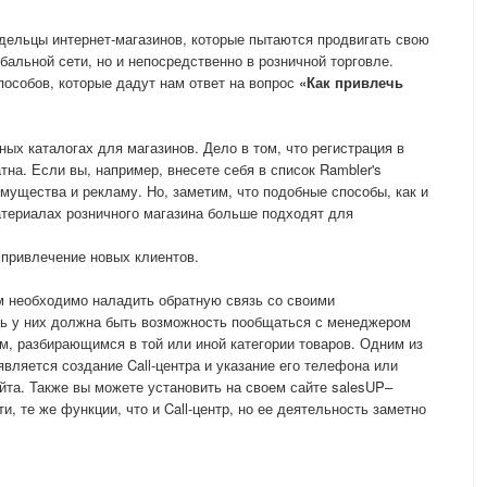
дельцы интернет-магазинов, которые пытаются продвигать свою
бальной сети, но и непосредственно в розничной торговле.
особов, которые дадут нам ответ на вопрос
«Как привлечь
ых каталогах для магазинов. Дело в том, что регистрация в
тна. Если вы, например, внесете себя в список Rambler's
мущества и рекламу. Но, заметим, что подобные способы, как и
атериалах розничного магазина больше подходят для
 привлечение новых клиентов.
м необходимо наладить обратную связь со своими
ть у них должна быть возможность пообщаться с менеджером
ом, разбирающимся в той или иной категории товаров. Одним из
является создание Call-центра и указание его телефона или
йта. Также вы можете установить на своем сайте salesUP–
ти, те же функции, что и Call-центр, но ее деятельность заметно