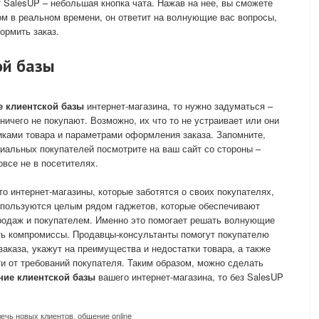
т SalesUP – небольшая кнопка чата. Нажав на нее, вы сможете
м в реальном времени, он ответит на волнующие вас вопросы,
ормить заказ.
ой базы
е клиентской базы
интернет-магазина, то нужно задуматься –
ичего не покупают. Возможно, их что то не устраивает или они
тиками товара и параметрами оформления заказа. Запомните,
циальных покупателей посмотрите на ваш сайт со стороны –
овсе не в посетителях.
о интернет-магазины, которые заботятся о своих покупателях,
, пользуются целым рядом гаджетов, которые обеспечивают
одаж и покупателем. Именно это помогает решать волнующие
ть компромиссы. Продавцы-консультанты помогут покупателю
аказа, укажут на преимущества и недостатки товара, а также
ти от требований покупателя. Таким образом, можно сделать
ние клиентской базы
вашего интернет-магазина, то без SalesUP
лечь новых клиентов
,
общение online