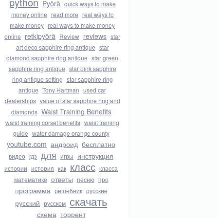
python
Pyörä
quick ways to make
money online
read more
real ways to
make money
real ways to make money
retkipyörä
reviews
online
Review
star
art deco sapphire ring antique
star
diamond sapphire ring antique
star green
sapphire ring antique
star pink sapphire
ring antique setting
star sapphire ring
antique
Tony Hartman
used car
dealerships
value of star sapphire ring and
Waist Training Benefits
diamonds
waist training corset benefits
waist training
guide
water damage orange county
youtube.com
андроид
бесплатно
для
инструкция
видео
гдз
игры
класс
истории
история
как
класса
ответы
математике
песню
про
программа
решебник
русские
скачать
русский
русском
схема
торрент