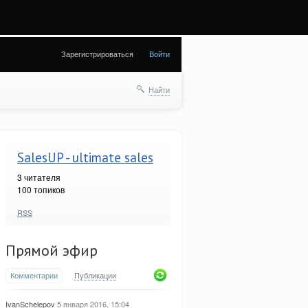
8) in
Зарегистрироваться
Войти
Найти
SalesUP - ultimate sales
3
читателя
100 топиков
RSS
Прямой эфир
Комментарии
Публикации
IvanSchelepov
5 января 2016, 15:04