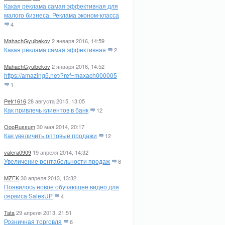
Какая реклама самая эффективная для
малого бизнеса. Реклама эконом-класса
4
MahachGyulbekov
2 января 2016, 14:59
Какая реклама самая эффективная
2
MahachGyulbekov
2 января 2016, 14:52
https://amazing5.net/?ref=maxach000005
1
Petr1616
28 августа 2015, 13:05
Как привлечь клиентов в банк
12
OooRussum
30 мая 2014, 20:17
Как увеличить оптовые продажи
12
valera0909
19 апреля 2014, 14:32
Увеличение рентабельности продаж
8
MZFK
30 апреля 2013, 13:32
Появилось новое обучающее видео для
сервиса SalesUP
4
Tata
29 апреля 2013, 21:51
Розничная торговля
6