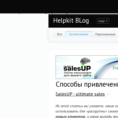
Warning
: session_start(): open(/var/www/helpkit/data/mod-tmp/sess_bt5j3r2qsv
/var/www/helpkit/data/www/blog.helpkit.ru/engine/modules/session/Session.cla
Helpkit BLog
еще
Все
Коллективные
Персональные
Способы привлечен
SalesUP - ultimate sales
Из этой статьи вы узнаете, какие 
использовать для «раскрутки» своег
новых клиентов
, и какие выгоды 