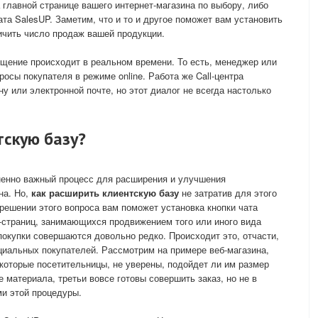
 главной странице вашего интернет-магазина по выбору, либо
чата SalesUP. Заметим, что и то и другое поможет вам установить
ичить число продаж вашей продукции.
бщение происходит в реальном времени. То есть, менеджер или
росы покупателя в режиме online. Работа же Call-центра
у или электронной почте, но этот диалог не всегда настолько
тскую базу?
енно важный процесс для расширения и улучшения
на. Но,
как расширить клиентскую базу
не затратив для этого
решении этого вопроса вам поможет установка кнопки чата
б-страниц, занимающихся продвижением того или иного вида
покупки совершаются довольно редко. Происходит это, отчасти,
нциальных покупателей. Рассмотрим на примере веб-магазина,
оторые посетительницы, не уверены, подойдет ли им размер
е материала, третьи вовсе готовы совершить заказ, но не в
ми этой процедуры.