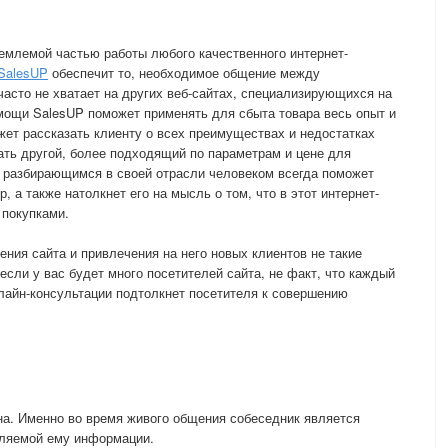
емлемой частью работы любого качественного интернет-
SalesUP
обеспечит то, необходимое общение между
часто не хватает на других веб-сайтах, специализирующихся на
мощи SalesUP поможет применять для сбыта товара весь опыт и
жет рассказать клиенту о всех преимуществах и недостатках
ать другой, более подходящий по параметрам и цене для
с разбирающимся в своей отрасли человеком всегда поможет
 а также натолкнет его на мысль о том, что в этот интернет-
 покупками.
ния сайта и привлечения на него новых клиентов не такие
если у вас будет много посетителей сайта, не факт, что каждый
нлайн-консультации подтолкнет посетителя к совершению
на. Именно во время живого общения собеседник является
вляемой ему информации.