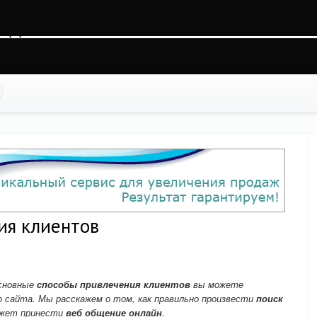
qt5ih33uuhrl9i22, O_RDWR) failed: На устройстве не осталось свободного места (2
ss.php
on line
88
ия клиентов
основные
способы привлечения клиентов
вы можете
о сайта. Мы расскажем о том, как правильно произвести
поиск
может принести
веб общение онлайн
.