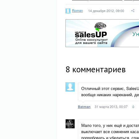
Roman
14 декабря 2012, 09:00
8
комментариев
Отличный этот сервис, SalesU
вообще никаких нареканий, де
31 марта 2013, 00:07
Batman
Мало того, у них ещё и доста
выключает все сомнения касат
попробовать и убедиться, спа