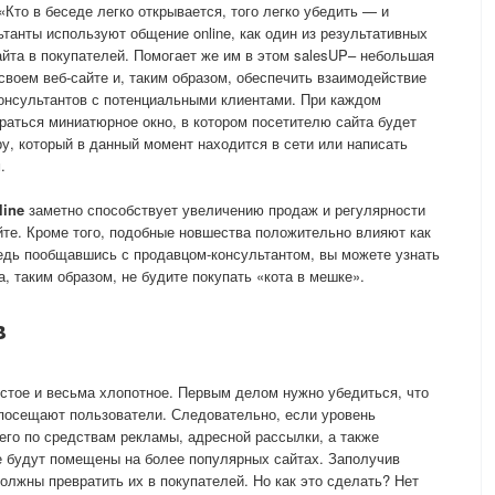
Кто в беседе легко открывается, того легко убедить — и
танты используют общение online, как один из результативных
йта в покупателей. Помогает же им в этом salesUP– небольшая
своем веб-сайте и, таким образом, обеспечить взаимодействие
онсультантов с потенциальными клиентами. При каждом
ораться миниатюрное окно, в котором посетителю сайта будет
у, который в данный момент находится в сети или написать
.
line
заметно способствует увеличению продаж и регулярности
йте. Кроме того, подобные новшества положительно влияют как
 Ведь пообщавшись с продавцом-консультантом, вы можете узнать
, таким образом, не будите покупать «кота в мешке».
в
стое и весьма хлопотное. Первым делом нужно убедиться, что
 посещают пользователи. Следовательно, если уровень
его по средствам рекламы, адресной рассылки, а также
е будут помещены на более популярных сайтах. Заполучив
олжны превратить их в покупателей. Но как это сделать? Нет