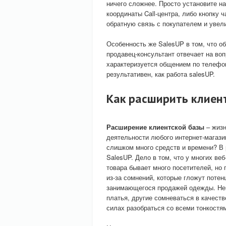
ничего сложнее. Просто установите на
координаты Call-центра, либо кнопку 
обратную связь с покупателем и увел
Особенность же SalesUP в том, что о
продавец-консультант отвечает на воп
характеризуется общением по телефон
результативен, как работа salesUP.
Как расширить клиен
Расширение клиентской базы
– жизн
деятельности любого интернет-магази
слишком много средств и времени? В 
SalesUP. Дело в том, что у многих ве
товара бывает много посетителей, но 
из-за сомнений, которые гложут поте
занимающегося продажей одежды. Нек
платья, другие сомневаться в качеств
силах разобраться со всеми тонкостя