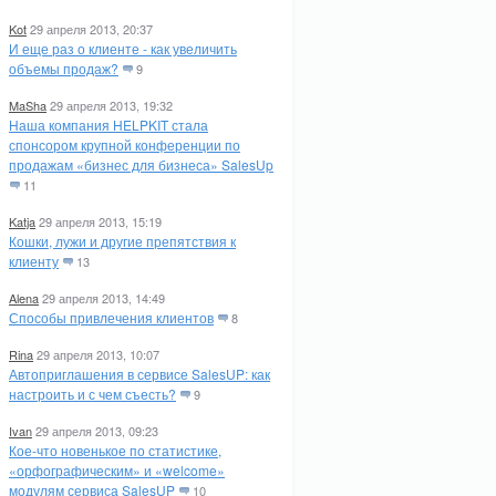
Kot
29 апреля 2013, 20:37
И еще раз о клиенте - как увеличить
объемы продаж?
9
MaSha
29 апреля 2013, 19:32
Наша компания HELPKIT стала
спонсором крупной конференции по
продажам «бизнес для бизнеса» SalesUp
11
Katja
29 апреля 2013, 15:19
Кошки, лужи и другие препятствия к
клиенту
13
Alena
29 апреля 2013, 14:49
Способы привлечения клиентов
8
Rina
29 апреля 2013, 10:07
Автоприглашения в сервисе SalesUP: как
настроить и с чем съесть?
9
Ivan
29 апреля 2013, 09:23
Кое-что новенькое по статистике,
«орфографическим» и «welcome»
модулям сервиса SalesUP
10