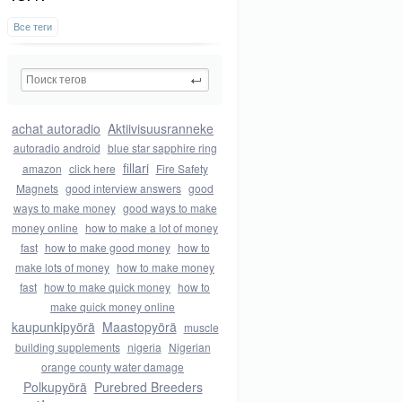
Все теги
achat autoradio
Aktiivisuusranneke
autoradio android
blue star sapphire ring
fillari
amazon
click here
Fire Safety
Magnets
good interview answers
good
ways to make money
good ways to make
money online
how to make a lot of money
fast
how to make good money
how to
make lots of money
how to make money
fast
how to make quick money
how to
make quick money online
kaupunkipyörä
Maastopyörä
muscle
building supplements
nigeria
Nigerian
orange county water damage
Polkupyörä
Purebred Breeders