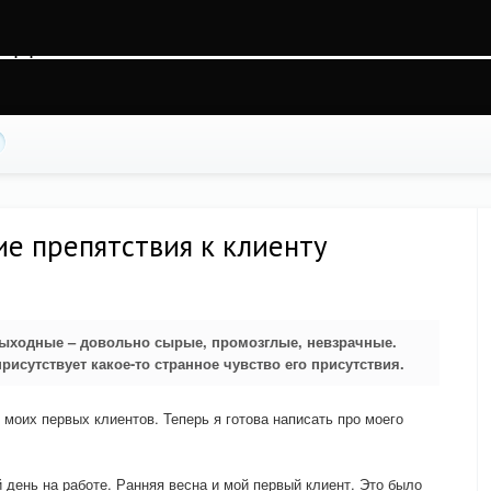
sk2cs3aqplq02q7u1, O_RDWR) failed: На устройстве не осталось свободного мест
ss.php
on line
88
ие препятствия к клиенту
выходные – довольно сырые, промозглые, невзрачные.
рисутствует какое-то странное чувство его присутствия.
 моих первых клиентов. Теперь я готова написать про моего
 день на работе. Ранняя весна и мой первый клиент. Это было