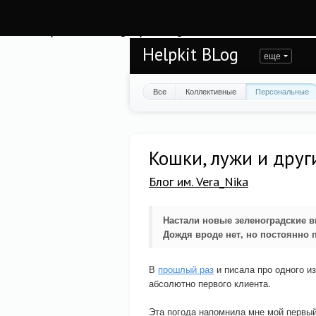
Warning
: session_start(): open(/var/www/helpkit/data/mod-tmp/sess_u3lvse6mq
/var/www/helpkit/data/www/blog.helpkit.ru/engine/modules/session/Session.cla
Helpkit BLog
еще
Все
Коллективные
Персональные
Кошки, лужи и друг
Блог им. Vera_Nika
Настали новые зеленоградские 
Дождя вроде нет, но постоянно п
В
прошлый раз
и писала про одного из
абсолютно первого клиента.
Эта погода напомнила мне мой первый