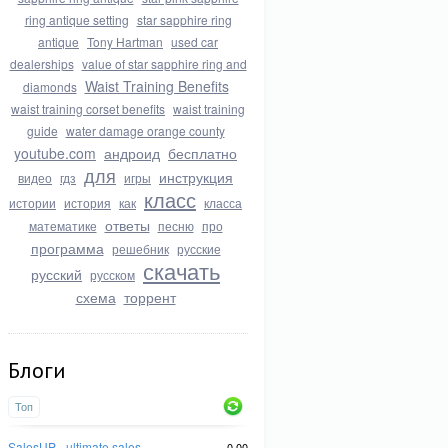
ring antique setting
star sapphire ring
antique
Tony Hartman
used car
dealerships
value of star sapphire ring and
Waist Training Benefits
diamonds
waist training corset benefits
waist training
guide
water damage orange county
youtube.com
андроид
бесплатно
для
инструкция
видео
гдз
игры
класс
истории
история
как
класса
ответы
математике
песню
про
программа
решебник
русские
скачать
русский
русском
схема
торрент
Блоги
Топ
SalesUP - ultimate sales
0.00