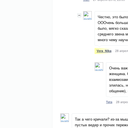
Честно, это был
ОООчень большая
было, мягко ска
среднего звена 
много чему науч
28 апрел
Vera_Nika
Очень важ
женщина. 
взаимозаме
злилась, 
общение), 
28 апре
Tata
Так а чего кричали? из-за мы
пустых ведер и прочих пережи