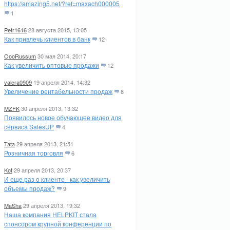
https://amazing5.net/?ref=maxach000005
1
Petr1616
28 августа 2015, 13:05
Как привлечь клиентов в банк
12
OooRussum
30 мая 2014, 20:17
Как увеличить оптовые продажи
12
valera0909
19 апреля 2014, 14:32
Увеличение рентабельности продаж
8
MZFK
30 апреля 2013, 13:32
Появилось новое обучающее видео для
сервиса SalesUP
4
Tata
29 апреля 2013, 21:51
Розничная торговля
6
Kot
29 апреля 2013, 20:37
И еще раз о клиенте - как увеличить
объемы продаж?
9
MaSha
29 апреля 2013, 19:32
Наша компания HELPKIT стала
спонсором крупной конференции по