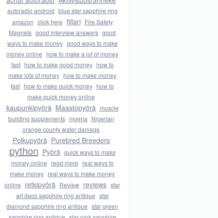
achat autoradio
Aktiivisuusranneke
autoradio android
blue star sapphire ring
fillari
amazon
click here
Fire Safety
Magnets
good interview answers
good
ways to make money
good ways to make
money online
how to make a lot of money
fast
how to make good money
how to
make lots of money
how to make money
fast
how to make quick money
how to
make quick money online
kaupunkipyörä
Maastopyörä
muscle
building supplements
nigeria
Nigerian
orange county water damage
Polkupyörä
Purebred Breeders
python
Pyörä
quick ways to make
money online
read more
real ways to
make money
real ways to make money
retkipyörä
reviews
online
Review
star
art deco sapphire ring antique
star
diamond sapphire ring antique
star green
sapphire ring antique
star pink sapphire