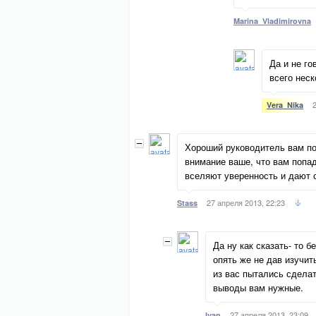
Marina_Vladimirovna
Да и не го
всего нес
Vera_Nika
Хороший руководитель вам по
внимание ваше, что вам попа
вселяют уверенность и дают 
27 апреля 2013, 22:23
Stass
Да ну как сказать- то 
опять же не дав изучит
из вас пытались сделат
выводы вам нужные.
27 апреля 2013, 23:09
Ivan