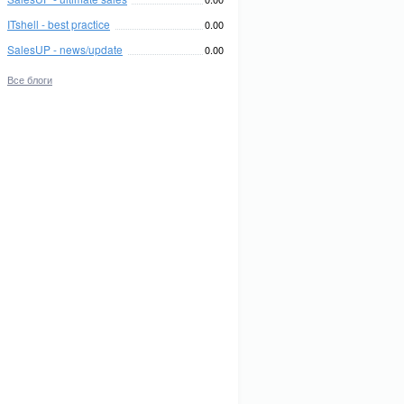
ITshell - best practice
0.00
SalesUP - news/update
0.00
Все блоги