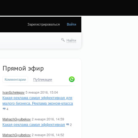
а (28) in
Зарегистрироваться
Войти
Найти
Прямой эфир
Комментарии
Публикации
IvanSchelepov
5 января 2016, 15:04
Какая реклама самая эффективная для
малого бизнеса. Реклама эконом-класса
4
MahachGyulbekov
2 января 2016, 14:59
Какая реклама самая эффективная
2
MahachGyulbekov
2 января 2016, 14:52