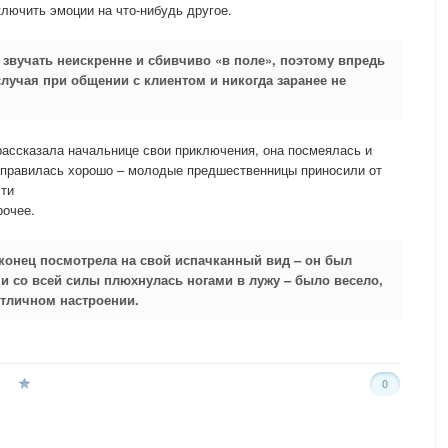
ключить эмоции на что-нибудь другое.
 звучать неискренне и сбивчиво «в поле», поэтому впредь
случая при общении с клиентом и никогда заранее не
рассказала начальнице свои приключения, она посмеялась и
 справилась хорошо – молодые предшественницы приносили от
сти
рочее.
аконец посмотрела на свой испачканный вид – он был
 и со всей силы плюхнулась ногами в лужу – было весело,
отличном настроении.
0