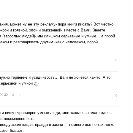
ния, может ну ее эту рекламу- пора книги писать? Вот честно,
крой и грязной, злой и обиженной- вместе с Вами. Знаете
а (взрослых людей)- мы слишком серьезные и умные… а порой
еком и разговаривать другим -как с человеком, порой
0
нужно терпение и усидчивость… Да и не хочется как-то. А то
ерьезной и умной ;)))
00:32
↑
0
иги пишут чрезмерно умные люди, мне казалось талант здесь
ас несомненно есть.
 воодушевляющая, правда в жизни — немного все не так легко
сего, бывает.