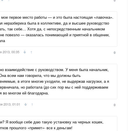
0
о мое первое место работы — и это была настоящая «лавочка».
 неразбериха была в коллективе, да и высшее руководство
зать, так себе… Хотя да, с непосредственным начальником
мне повезло — оказалась понимающей и приятной в общении,
ила
я 2013, 00:35
↑
0
но взаимодействие с руководством. У меня была начальник,
Она всем нам говорила, что мы должны быть
няемые, в итоге многие уходили, не выдержав нагрузки, а я
нервничала, но работала (до сих пор мы с ней поддерживаем
я во многом ей благодарна.
ля 2013, 01:01
↑
0
ши? Я вообще себе даю такую установку на черных кошек,
тков прошлого «примет»- все к деньгам!