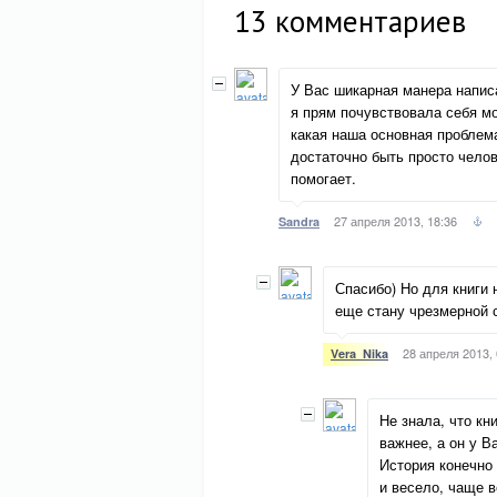
13
комментариев
У Вас шикарная манера написа
я прям почувствовала себя мо
какая наша основная проблем
достаточно быть просто челов
помогает.
27 апреля 2013, 18:36
Sandra
Спасибо) Но для книги 
еще стану чрезмерной с
28 апреля 2013, 
Vera_Nika
Не знала, что кн
важнее, а он у В
История конечно
и весело, чаще в