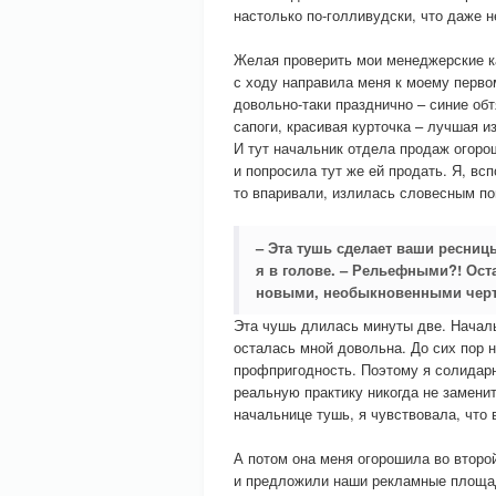
настолько по-голливудски, что даже н
Желая проверить мои менеджерские ка
с ходу направила меня к моему первом
довольно-таки празднично – синие о
сапоги, красивая курточка – лучшая и
И тут начальник отдела продаж огоро
и попросила тут же ей продать. Я, вс
то впаривали, излилась словесным по
– Эта тушь сделает ваши ресни
я в голове. – Рельефными?! Оста
новыми, необыкновенными чер
Эта чушь длилась минуты две. Началь
осталась мной довольна. До сих пор н
профпригодность. Поэтому я солидар
реальную практику никогда не замени
начальнице тушь, я чувствовала, что 
А потом она меня огорошила во второ
и предложили наши рекламные площади