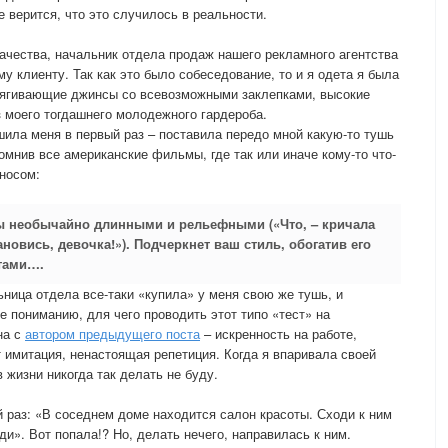
е верится, что это случилось в реальности.
чества, начальник отдела продаж нашего рекламного агентства
у клиенту. Так как это было собеседование, то и я одета я была
бтягивающие джинсы со всевозможными заклепками, высокие
з моего тогдашнего молодежного гардероба.
шила меня в первый раз – поставила передо мной какую-то тушь
помнив все американские фильмы, где так или иначе кому-то что-
носом:
цы необычайно длинными и рельефными («Что, – кричала
новись, девочка!»). Подчеркнет ваш стиль, обогатив его
тами….
ница отдела все-таки «купила» у меня свою же тушь, и
е пониманию, для чего проводить этот типо «тест» на
на с
автором предыдущего поста
– искренность на работе,
т имитация, ненастоящая репетиция. Когда я впаривала своей
в жизни никогда так делать не буду.
й раз: «В соседнем доме находится салон красоты. Сходи к ним
». Вот попала!? Но, делать нечего, направилась к ним.