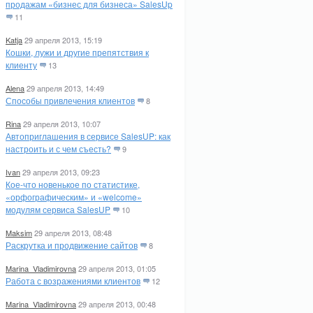
продажам «бизнес для бизнеса» SalesUp
11
Katja
29 апреля 2013, 15:19
Кошки, лужи и другие препятствия к
клиенту
13
Alena
29 апреля 2013, 14:49
Способы привлечения клиентов
8
Rina
29 апреля 2013, 10:07
Автоприглашения в сервисе SalesUP: как
настроить и с чем съесть?
9
Ivan
29 апреля 2013, 09:23
Кое-что новенькое по статистике,
«орфографическим» и «welcome»
модулям сервиса SalesUP
10
Maksim
29 апреля 2013, 08:48
Раскрутка и продвижение сайтов
8
Marina_Vladimirovna
29 апреля 2013, 01:05
Работа с возражениями клиентов
12
Marina_Vladimirovna
29 апреля 2013, 00:48