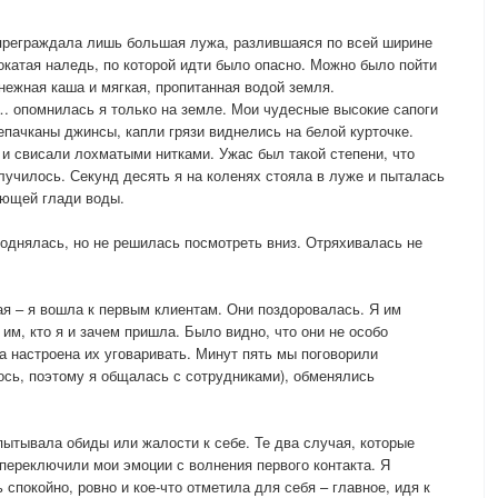
 преграждала лишь большая лужа, разлившаяся по всей ширине
окатая наледь, по которой идти было опасно. Можно было пойти
нежная каша и мягкая, пропитанная водой земля.
… опомнилась я только на земле. Мои чудесные высокие сапоги
епачканы джинсы, капли грязи виднелись на белой курточке.
 и свисали лохматыми нитками. Ужас был такой степени, что
лучилось. Секунд десять я на коленях стояла в луже и пыталась
ающей глади воды.
поднялась, но не решилась посмотреть вниз. Отряхивалась не
лая – я вошла к первым клиентам. Они поздоровалась. Я им
 им, кто я и зачем пришла. Было видно, что они не особо
а настроена их уговаривать. Минут пять мы поговорили
лось, поэтому я общалась с сотрудниками), обменялись
пытывала обиды или жалости к себе. Те два случая, которые
 переключили мои эмоции с волнения первого контакта. Я
 спокойно, ровно и кое-что отметила для себя – главное, идя к