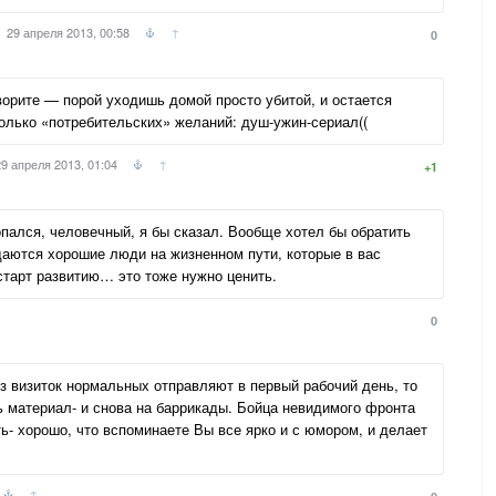
29 апреля 2013, 00:58
↑
0
ворите — порой уходишь домой просто убитой, и остается
колько «потребительских» желаний: душ-ужин-сериал((
29 апреля 2013, 01:04
↑
+1
пался, человечный, я бы сказал. Вообще хотел бы обратить
даются хорошие люди на жизненном пути, которые в вас
старт развитию… это тоже нужно ценить.
0
без визиток нормальных отправляют в первый рабочий день, то
ь материал- и снова на баррикады. Бойца невидимого фронта
ь- хорошо, что вспоминаете Вы все ярко и с юмором, и делает
↑