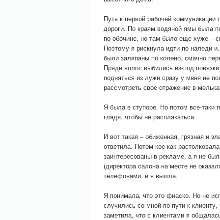
Путь к первой рабочей коммуникации
дороги. По краям водяной ямы была п
по обочине, но там было еще хуже – с
Поэтому я рискнула идти по наледи и
были заляпаны по колено, смачно пер
Пряди волос выбились из-под повязки
подняться из лужи сразу у меня не по
рассмотреть свое отражение в мельк
Я была в ступоре. Но потом все-таки 
глядя, чтобы не расплакаться.
И вот такая – обиженная, грязная и з
ответила. Потом кое-как растолковала
заинтересованы в рекламе, а я не был
(директора салона на месте не оказа
телефонами, и я вышла.
Я понимала, что это фиаско. Но не ис
случились со мной по пути к клиенту,
заметила, что с клиентами я общалась