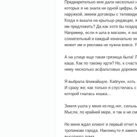
Предварительно мне дали несколько н
которых я не знала ни одной цифры, б
наружкой, имеем договоры с телевиде
Когда я вышла на крыльцо редакции, я
им предложить? Да как хотя бы поздо
Например, если я шла в магазин, я зна
сознательный и каждый изначально зна
может им и реклама не нужна вовсе. 
А на улице еще такая грязища была! 
каша. Как по такому идти? Но, к счас
нему несколько асфальтовых дорожек
Я выбрала ближайшую. Каблуки, хоть 
И сразу же, как только я спустилась 
которой гналась кошка…
Земля ушла у меня из-под ног, сильны
Мысли, по крайней мере, я так и не с
Но меня ждал клиент и первый отчет 
тропинкам города. Наконец-то я заме
высотного дома.