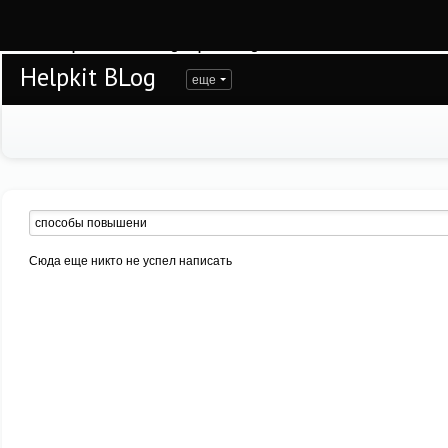
Warning
: session_start(): open(/var/www/helpkit/data/mod-tmp/sess_gk16l7285j
/var/www/helpkit/data/www/blog.helpkit.ru/engine/modules/session/Session.cla
Helpkit BLog
еще
Сюда еще никто не успел написать