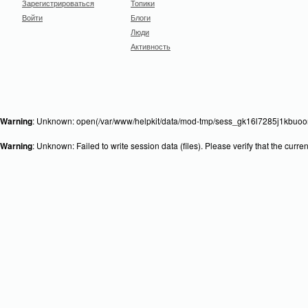
Зарегистрироваться
Топики
Войти
Блоги
Люди
Активность
Warning
: Unknown: open(/var/www/helpkit/data/mod-tmp/sess_gk16l7285j1kbuoont
Warning
: Unknown: Failed to write session data (files). Please verify that the curr