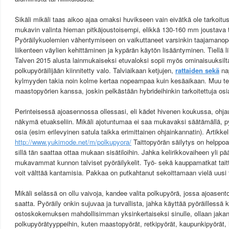
Sikäli mikäli taas aikoo ajaa omaksi huvikseen vain eivätkä ole tarkoitu
mukavin valinta hieman pitkäjoustoisempi, elikkä 130-160 mm joustava 
Pyöräilykuolemien vähentymiseen on vaikuttaneet varsinkin taajamano
liikenteen väylien kehittäminen ja kypärän käytön lisääntyminen. Tiellä l
Talven 2015 alusta lainmukaiseksi etuvaloksi sopii myös ominaisuuksil
polkupyöräilijään kiinnitetty valo. Talviaikaan ketjujen,
rattaiden sekä
na
kylmyyden takia noin kolme kertaa nopeampaa kuin kesäaikaan. Muu te
maastopyörien kanssa, joskin pelkästään hybrideihinkin tarkoitettuja osi
Perinteisessä ajoasennossa ollessasi, eli kädet hivenen koukussa, ohjau
näkymä etuakseliin. Mikäli ajotuntumaa ei saa mukavaksi säätämällä, 
osia (esim erilevyinen satula taikka erimittainen ohjainkannatin). Artikkeli
http://www.yukimode.net/m/polkupyora/
Taittopyörän säilytys on helppoa 
sillä tän saattaa ottaa mukaan sisätiloihin. Jahka kelirikkovaiheen yli pä
mukavammat kunnon talviset pyöräilykelit. Työ- sekä kauppamatkat taitt
voit välttää kantamisia. Pakkaa on putkahtanut sekoittamaan vielä uusi 
Mikäli selässä on ollu vaivoja, kandee valita polkupyörä, jossa ajoasen
saatta. Pyöräily onkin sujuvaa ja turvallista, jahka käyttää pyöräilles
ostoskokemuksen mahdollisimman yksinkertaiseksi sinulle, ollaan jakane
polkupyörätyyppeihin, kuten maastopyörät, retkipyörät, kaupunkipyörät, 