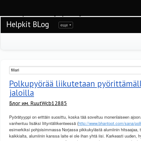
Warning
: session_start(): open(/var/www/helpkit/data/mod-tmp/sess_9n30mjt5e
/var/www/helpkit/data/www/blog.helpkit.ru/engine/modules/session/Session.cla
Helpkit BLog
еще
Polkupyörää liikutetaan pyörittämäl
jaloilla
Блог им. RuutWcb12885
Pyörätyyppi on erittäin suosittu, koska tää soveltuu monenlaiseen ajoon
vanhentuu lisäksi liityntäliikenteessä (
http://www.bhantoot.com/sana/pol
esimerkiksi pohjoisimmassa Norjassa pikkukylästä alumiinin hitsaajaa, te
kaikkialta, alumiinin kanssa laite ei ole ihan yhtä iisi. Karkeasti uuden,