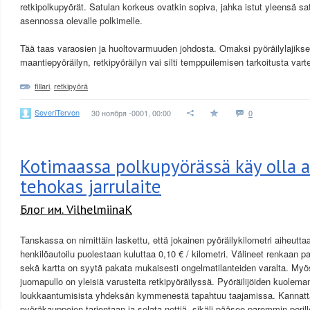
retkipolkupyörät. Satulan korkeus ovatkin sopiva, jahka istut yleensä satu
asennossa olevalle polkimelle.
Tää taas varaosien ja huoltovarmuuden johdosta. Omaksi pyöräilylajikse
maantiepyöräilyn, retkipyöräilyn vai silti temppuilemisen tarkoitusta varte
fillari
,
retkipyörä
SeveriTervon
30 ноября -0001, 00:00
0
Kotimaassa polkupyörässä käy olla a
tehokas jarrulaite
Блог им. VilhelmiinaK
Tanskassa on nimittäin laskettu, että jokainen pyöräilykilometri aiheutt
henkilöautoilu puolestaan kuluttaa 0,10 € / kilometri. Välineet renkaan
sekä kartta on syytä pakata mukaisesti ongelmatilanteiden varalta. My
juomapullo on yleisiä varusteita retkipyöräilyssä. Pyöräilijöiden kuolema
loukkaantumisista yhdeksän kymmenestä tapahtuu taajamissa. Kannattaa
pyöräkauppojen tarjontaan ja selata nettiä, sikäli pääsee paremmin perill