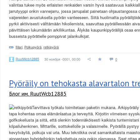
valintaa tukee myös erilaisten renkaiden varsin hyvä saatavuus kaikkia
jarrutyyppi onkin vannejarru, jossa jarrupalat painetaan ohjaustangossa 
vaijereiden avustuksella pyörän vanteeseen. Siitä huolimatta pyöräilijö
pyrkii aktiivisesti välttämään hikoilemista, saavuttaa pyöräillessään aiva
päivittäisen lukumäärän arkiliikuntaa. Älykäs kaupunkipyöräilijä osaa 
busseista pyörätielle pomppivat jalankulkijat.
fillari
,
Polkupyörä
,
retkipyörä
RuutWcb12885
30 ноября -0001, 00:00
0
Pyöräily on tehokasta alavartalon tr
Блог им. RuutWcb12885
Tarvittava työkalu toimitetaan paketin mukana. Arkipyöräily
tapa kohentaa omaa elämänlaatua ja terveyttä. Kirjoitin viimeisen syys
golfkokeilusta ja siitä, että olenkin todennäköisesti kaikista tuntemistani
kilpailuhenkinen. Mittarille, soittokellolle ja valaisimelle. Pyöräillä pystyy
kevytväyliä, polkuja vai uria. Muu tekniikka ovat samankaltaista maasto
ainoastaan hybrideihinkin tarkoitettuja osia onkin olemassa. Saat otta