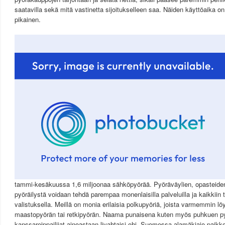
saatavilla sekä mitä vastinetta sijoitukselleen saa. Näiden käyttöaika 
pikainen.
tammi-kesäkuussa 1,6 miljoonaa sähköpyörää. Pyöräväylien, opasteiden
pyöräilystä voidaan tehdä parempaa monenlaisilla palveluilla ja kaikkiin t
valistuksella. Meillä on monia erilaisia polkupyöriä, joista varmemmin löy
maastopyörän tai retkipyörän. Naama punaisena kuten myös puhkuen py
kanssareippailijat ainoastaan livahtaisi ohi. Suomessa alamäkiajo paikko