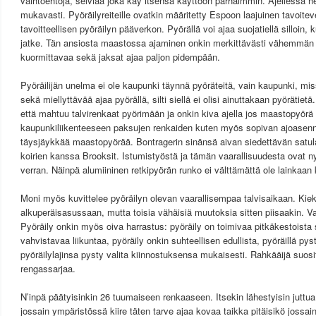
vaihtoehtoja, selviää joka käy itsensä käyttöön parhaimmin. Ajellessa h
mukavasti. Pyöräilyreiteille ovatkin määritetty Espoon laajuinen tavoitev
tavoitteellisen pyöräilyn pääverkon. Pyörällä voi ajaa suojatiellä silloin
jatke. Tän ansiosta maastossa ajaminen onkin merkittävästi vähemmän a
kuormittavaa sekä jaksat ajaa paljon pidempään.
Pyöräilijän unelma ei ole kaupunki täynnä pyöräteitä, vain kaupunki, miss
sekä miellyttävää ajaa pyörällä, silti siellä ei olisi ainuttakaan pyörätiet
että mahtuu talvirenkaat pyörimään ja onkin kiva ajella jos maastopyör
kaupunkiliikenteeseen paksujen renkaiden kuten myös sopivan ajoasenno
täysjäykkää maastopyörää. Bontragerin sinänsä aivan siedettävän satulan 
koirien kanssa Brooksit. Istumistyöstä ja tämän vaarallisuudesta ovat n
verran. Näinpä alumiininen retkipyörän runko ei välttämättä ole lainkaa
Moni myös kuvittelee pyöräilyn olevan vaarallisempaa talvisaikaan. Kiek
alkuperäisasussaan, mutta toisia vähäisiä muutoksia sitten piisaakin. V
Pyöräily onkin myös oiva harrastus: pyöräily on toimivaa pitkäkestoista
vahvistavaa liikuntaa, pyöräily onkin suhteellisen edullista, pyöräillä pyst
pyöräilylajinsa pysty valita kiinnostuksensa mukaisesti. Rahkääijä suos
rengassarjaa.
N’inpä päätyisinkin 26 tuumaiseen renkaaseen. Itsekin lähestyisin juttua 
jossain ympäristössä kiire täten tarve ajaa kovaa taikka pitäisikö jossain 