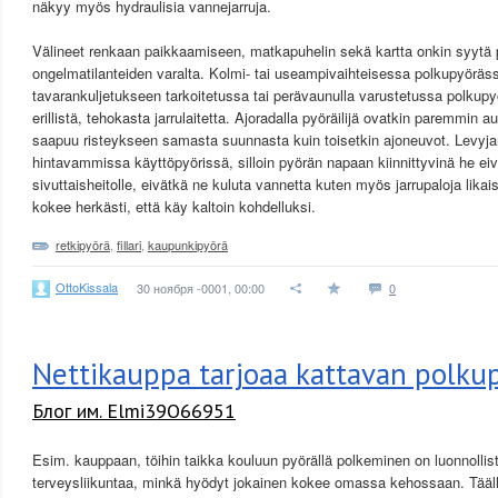
näkyy myös hydraulisia vannejarruja.
Välineet renkaan paikkaamiseen, matkapuhelin sekä kartta onkin syytä
ongelmatilanteiden varalta. Kolmi- tai useampivaihteisessa polkupyörä
tavarankuljetukseen tarkoitetussa tai perävaunulla varustetussa polkupy
erillistä, tehokasta jarrulaitetta. Ajoradalla pyöräilijä ovatkin paremmin a
saapuu risteykseen samasta suunnasta kuin toisetkin ajoneuvot. Levyjar
hintavammissa käyttöpyörissä, silloin pyörän napaan kiinnittyvinä he eiv
sivuttaisheitolle, eivätkä ne kuluta vannetta kuten myös jarrupaloja likaise
kokee herkästi, että käy kaltoin kohdelluksi.
retkipyörä
,
fillari
,
kaupunkipyörä
OttoKissala
30 ноября -0001, 00:00
0
Nettikauppa tarjoaa kattavan polku
Блог им. Elmi39O66951
Esim. kauppaan, töihin taikka kouluun pyörällä polkeminen on luonnollis
terveysliikuntaa, minkä hyödyt jokainen kokee omassa kehossaan. Tääll