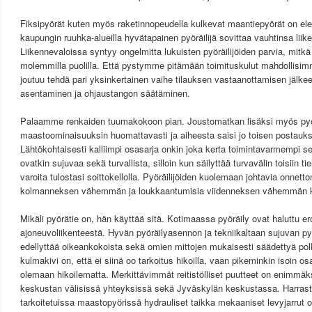
Fiksipyörät kuten myös raketinnopeudella kulkevat maantiepyörät on elega
kaupungin ruuhka-alueilla hyvätapainen pyöräilijä sovittaa vauhtinsa liik
Liikennevaloissa syntyy ongelmitta lukuisten pyöräilijöiden parvia, mitk
molemmilla puolilla. Että pystymme pitämään toimituskulut mahdollisim
joutuu tehdä pari yksinkertainen vaihe tilauksen vastaanottamisen jälke
asentaminen ja ohjaustangon säätäminen.
Palaamme renkaiden tuumakokoon pian. Joustomatkan lisäksi myös pyö
maastoominaisuuksin huomattavasti ja aiheesta saisi jo toisen postaukse
Lähtökohtaisesti kalliimpi osasarja onkin joka kerta toimintavarmempi 
ovatkin sujuvaa sekä turvallista, silloin kun säilyttää turvavälin toisiin tiel
varoita tulostasi soittokellolla. Pyöräilijöiden kuolemaan johtavia onnet
kolmanneksen vähemmän ja loukkaantumisia viidenneksen vähemmän kui
Mikäli pyörätie on, hän käyttää sitä. Kotimaassa pyöräily ovat haluttu e
ajoneuvoliikenteestä. Hyvän pyöräilyasennon ja tekniikaltaan sujuvan p
edellyttää oikeankokoista sekä omien mittojen mukaisesti säädettyä pol
kulmakivi on, että ei siinä oo tarkoitus hikoilla, vaan pikeminkin isoin os
olemaan hikoilematta. Merkittävimmät reitistölliset puutteet on enimmä
keskustan välisissä yhteyksissä sekä Jyväskylän keskustassa. Harrast
tarkoitetuissa maastopyörissä hydrauliset taikka mekaaniset levyjarrut 