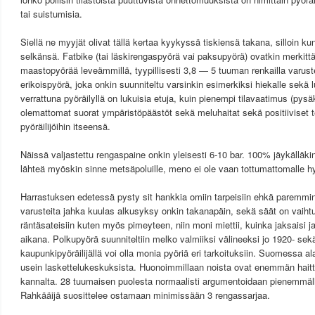
tai suistumisia.
Siellä ne myyjät olivat tällä kertaa kyykyssä tiskiensä takana, silloin kun
selkänsä. Fatbike (tai läskirengaspyörä vai paksupyörä) ovatkin merkitt
maastopyörää leveämmillä, tyypillisesti 3,8 — 5 tuuman renkailla varus
erikoispyörä, joka onkin suunniteltu varsinkin esimerkiksi hiekalle sekä 
verrattuna pyöräilyllä on lukuisia etuja, kuin pienempi tilavaatimus (pys
olemattomat suorat ympäristöpäästöt sekä meluhaitat sekä positiiviset 
pyöräilijöihin itseensä.
Näissä valjastettu rengaspaine onkin yleisesti 6-10 bar. 100% jäykälläki
lähteä myöskin sinne metsäpoluille, meno ei ole vaan tottumattomalle 
Harrastuksen edetessä pysty sit hankkia omiin tarpeisiin ehkä paremmin
varusteita jahka kuulas alkusyksy onkin takanapäin, sekä säät on vaih
räntäsateisiin kuten myös pimeyteen, niin moni miettii, kuinka jaksaisi ja
aikana. Polkupyörä suunniteltiin melko valmiiksi välineeksi jo 1920- sekä
kaupunkipyöräilijällä voi olla monia pyöriä eri tarkoituksiin. Suomessa a
usein laskettelukeskuksista. Huonoimmillaan noista ovat enemmän haitt
kannalta. 28 tuumaisen puolesta normaalisti argumentoidaan pienemmällä
Rahkääijä suosittelee ostamaan minimissään 3 rengassarjaa.