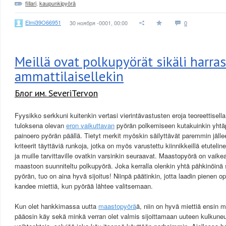
fillari
,
kaupunkipyörä
Elmi39O66951
30 ноября -0001, 00:00
0
Meillä ovat polkupyörät sikäli harra
ammattilaisellekin
Блог им. SeveriTervon
Fyysikko serkkuni kuitenkin vertasi vierintävastusten eroja teoreettisell
tuloksena olevan
eron vaikuttavan
pyörän polkemiseen kutakuinkin yhtä
painoero pyörän päällä. Tietyt merkit myöskin säilyttävät paremmin jäl
kriteerit täyttäviä runkoja, jotka on myös varustettu kiinnikkeillä etutelineil
ja muille tarvittaville ovatkin varsinkin seuraavat. Maastopyörä on vaikea
maastoon suunniteltu polkupyörä. Joka kerralla olenkin yhtä pähkinöinä si
pyörän, tuo on aina hyvä sijoitus! Niinpä päätinkin, jotta laadin pienen op
kandee miettiä, kun pyörää lähtee valitsemaan.
Kun olet hankkimassa uutta
maastopyörä
ä, niin on hyvä miettiä ensin 
pääosin käy sekä minkä verran olet valmis sijoittamaan uuteen kulkuneu