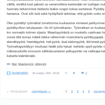
välillä, eivätkä koot pakosti oo verrannollisia keskenään eri tuottajan m
huomata tarkemmista tiedoista lisäksi rungon kokoa senteissä. Pyöräily
harrastus. Ovat silti iisiä sekä hyödyllistä tarkistaa, että pyörän runko
Olen pyöräillyt työmatkat lumettomina kuukausina viimeiset parikymment
pyöräilyviikon iskulauseen «Ilo irti työmatkasta». Työmatkani on kuukau
km normaalin kolmen sijasta. Maastopyörästä on muokattu vaativaan harr
monia tätä isompi määrä taikka vähemmän muistuttavia pyörätyyppejä, 
alamäkipyörä, freeridepyörä, trail-pyörä, dual-slalompyörä, dirt/street-pyö
Työmatkapyöräilyyn totuttuasi tiedät joita haluat: ketterän sport-pyörän v
mäkiosuuksille immuunin sähköavusteisen polkupyörän vai vaikkapa ka
katseita kääntämään.
fillari
,
Maastopyörä
,
retkipyörä
Elmi39O66951
30 ноября -0001, 00:00
0
← предыдущая
следующая →
2
3
4
5
послед
1