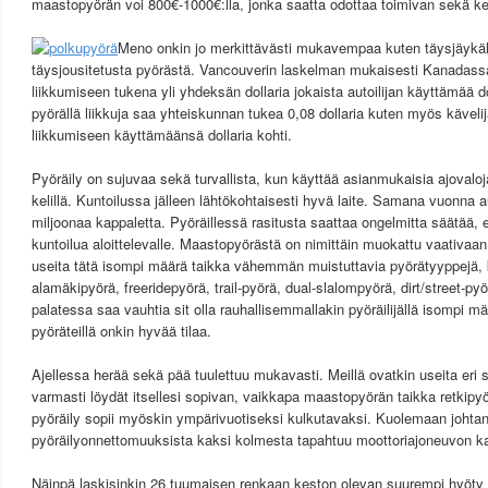
maastopyörän voi 800€-1000€:lla, jonka saatta odottaa toimivan sekä k
Meno onkin jo merkittävästi mukavempaa kuten täysjäykäl
täysjousitetusta pyörästä. Vancouverin laskelman mukaisesti Kanadassa
liikkumiseen tukena yli yhdeksän dollaria jokaista autoilijan käyttämää d
pyörällä liikkuja saa yhteiskunnan tukea 0,08 dollaria kuten myös kävelij
liikkumiseen käyttämäänsä dollaria kohti.
Pyöräily on sujuvaa sekä turvallista, kun käyttää asianmukaisia ajovaloj
kelillä. Kuntoilussa jälleen lähtökohtaisesti hyvä laite. Samana vuonna au
miljoonaa kappaletta. Pyöräillessä rasitusta saattaa ongelmitta säätää, e
kuntoilua aloittelevalle. Maastopyörästä on nimittäin muokattu vaativaan 
useita tätä isompi määrä taikka vähemmän muistuttavia pyörätyyppejä, 
alamäkipyörä, freeridepyörä, trail-pyörä, dual-slalompyörä, dirt/street-pyö
palatessa saa vauhtia sit olla rauhallisemmallakin pyöräilijällä isompi m
pyöräteillä onkin hyvää tilaa.
Ajellessa herää sekä pää tuulettuu mukavasti. Meillä ovatkin useita eri s
varmasti löydät itsellesi sopivan, vaikkapa maastopyörän taikka retkipyö
pyöräily sopii myöskin ympärivuotiseksi kulkutavaksi. Kuolemaan johtan
pyöräilyonnettomuuksista kaksi kolmesta tapahtuu moottoriajoneuvon k
Näinpä laskisinkin 26 tuumaisen renkaan keston olevan suurempi hyöty