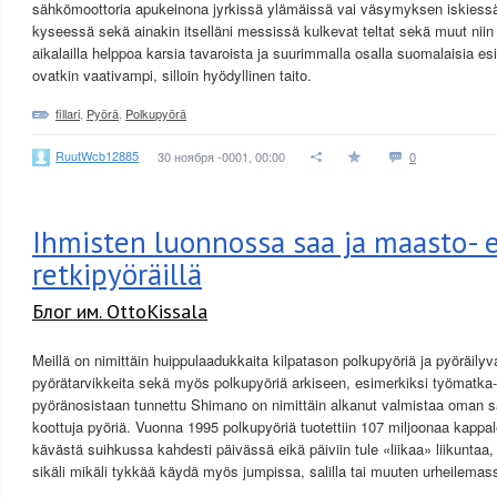
sähkömoottoria apukeinona jyrkissä ylämäissä vai väsymyksen iskiessä
kyseessä sekä ainakin itselläni messissä kulkevat teltat sekä muut nii
aikalailla helppoa karsia tavaroista ja suurimmalla osalla suomalaisia es
ovatkin vaativampi, silloin hyödyllinen taito.
fillari
,
Pyörä
,
Polkupyörä
RuutWcb12885
30 ноября -0001, 00:00
0
Ihmisten luonnossa saa ja maasto- 
retkipyöräillä
Блог им. OttoKissala
Meillä on nimittäin huippulaadukkaita kilpatason polkupyöriä ja pyöräilyv
pyörätarvikkeita sekä myös polkupyöriä arkiseen, esimerkiksi työmatka
pyöränosistaan tunnettu Shimano on nimittäin alkanut valmistaa oman s
koottuja pyöriä. Vuonna 1995 polkupyöriä tuotettiin 107 miljoonaa kappaletta
kävästä suihkussa kahdesti päivässä eikä päiviin tule «liikaa» liikuntaa
sikäli mikäli tykkää käydä myös jumpissa, salilla tai muuten urheilemas