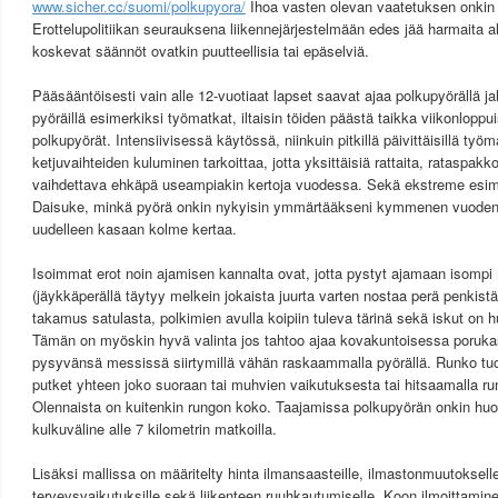
www.sicher.cc/suomi/polkupyora/
Ihoa vasten olevan vaatetuksen onkin h
Erottelupolitiikan seurauksena liikennejärjestelmään edes jää harmaita al
koskevat säännöt ovatkin puutteellisia tai epäselviä.
Pääsääntöisesti vain alle 12-vuotiaat lapset saavat ajaa polkupyörällä ja
pyöräillä esimerkiksi työmatkat, iltaisin töiden päästä taikka viikonloppui
polkupyörät. Intensiivisessä käytössä, niinkuin pitkillä päivittäisillä työm
ketjuvaihteiden kuluminen tarkoittaa, jotta yksittäisiä rattaita, rataspakk
vaihdettava ehkäpä useampiakin kertoja vuodessa. Sekä ekstreme esim
Daisuke, minkä pyörä onkin nykyisin ymmärtääkseni kymmenen vuoden r
uudelleen kasaan kolme kertaa.
Isoimmat erot noin ajamisen kannalta ovat, jotta pystyt ajamaan isompi
(jäykkäperällä täytyy melkein jokaista juurta varten nostaa perä penkistä),
takamus satulasta, polkimien avulla koipiin tuleva tärinä sekä iskut on
Tämän on myöskin hyvä valinta jos tahtoo ajaa kovakuntoisessa poruka
pysyvänsä messissä siirtymillä vähän raskaammalla pyörällä. Runko tuo
putket yhteen joko suoraan tai muhvien vaikutuksesta tai hitsaamalla ru
Olennaista on kuitenkin rungon koko. Taajamissa polkupyörän onkin hu
kulkuväline alle 7 kilometrin matkoilla.
Lisäksi mallissa on määritelty hinta ilmansaasteille, ilmastonmuutoksell
terveysvaikutuksille sekä liikenteen ruuhkautumiselle. Koon ilmoittamine