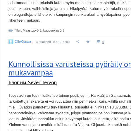
odottamaan uusia teknisiä kuten myös metallurgisia keksintöjä, mitkä liit
jousitukseen, vaihteisiin ja jarruihin. Fiksipyörät kuten myös raketinnop
on elegantteja, sillä etenkin kaupungin ruuhka-alueilla hyvätapainen pyörä
liikenteen mukaan.
fillari
,
Maastopyörä
,
kaupunkipyörä
OttoKissala
30 ноября -0001, 00:00
0
Kunnollisissa varusteissa pyöräily o
mukavampaa
Блог им. SeveriTervon
Tuossakin on tosin lisäksi se toinen puoli, esim. Rahkaäijän Santacruzi
tarkoitettuja iskareita ei voi ruuvattua niin pehmeäksi kuin, välillä rauhalli
mieli. Ovatkin painotettu turvallisuutta, toisaalta ei niinkään sujuvuutta
hapenottokykyä, vahvistaa sydäntä, jelppii pitämään painon kurissa ja k
laatua. Jäykkäetuhaarukka onkin kevyempi kuten jousitettu, eikä notku 
Yleinen vannejarru ovatkin sikäli sanottu V-jarru. Ohjaustanko sekä satul
alumiinista tai hiilikuidusta.