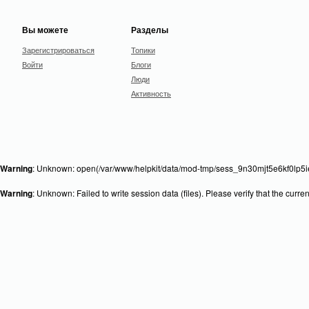
Вы можете
Разделы
Зарегистрироваться
Топики
Войти
Блоги
Люди
Активность
Warning
: Unknown: open(/var/www/helpkit/data/mod-tmp/sess_9n30mjt5e6kf0lp5ie
Warning
: Unknown: Failed to write session data (files). Please verify that the curr