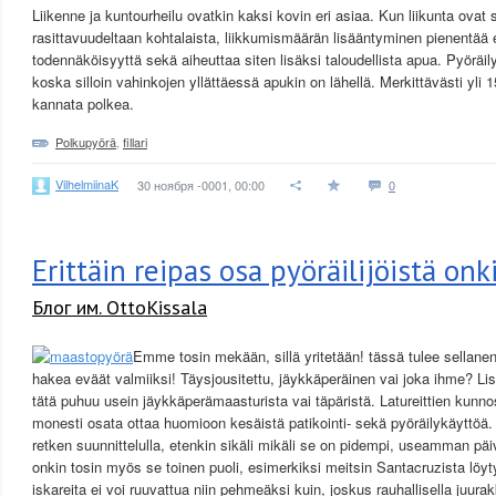
Liikenne ja kuntourheilu ovatkin kaksi kovin eri asiaa. Kun liikunta ovat
rasittavuudeltaan kohtalaista, liikkumismäärän lisääntyminen pienentä
todennäköisyyttä sekä aiheuttaa siten lisäksi taloudellista apua. Pyöräily
koska silloin vahinkojen yllättäessä apukin on lähellä. Merkittävästi yli 1
kannata polkea.
Polkupyörä
,
fillari
VilhelmiinaK
30 ноября -0001, 00:00
0
Erittäin reipas osa pyöräilijöistä onk
Блог им. OttoKissala
Emme tosin mekään, sillä yritetään! tässä tulee sellanen
hakea eväät valmiiksi! Täysjousitettu, jäykkäperäinen vai joka ihme? Li
tätä puhuu usein jäykkäperämaasturista vai täpäristä. Latureittien kunno
monesti osata ottaa huomioon kesäistä patikointi- sekä pyöräilykäyttöä.
retken suunnittelulla, etenkin sikäli mikäli se on pidempi, useamman pä
onkin tosin myös se toinen puoli, esimerkiksi meitsin Santacruzista löyt
iskareita ei voi ruuvattua niin pehmeäksi kuin, joskus rauhallisella juurakk