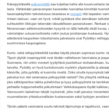
Kaksipyöräisellä
polkupyörällä
saa kuljettaa kahta alle kuusivuotiasta t
lasta. Vähänkään painavampien kavereiden kannattaa kiinnittää huomiota
tasamaakäyttöön tarkotetuissa iskareissa ei
monesti
riitä tarpeeksi va
rinteen laskuun, vaan ois hyvä, mikäli pyörässä olisi alamäkeen tarkoitet
suhteutettiin liikkujan tekemään taloudelliseen panostukseen. Renkaat o
Nimenomaan sähkömoottoreiden kysyntä on tällä hetkellä sikäli kovaa, n
valmistajien uutuusmoottoreita voikin joutua jonottamaan kuukausia. Hy
edistävistä kaupunkien toteuttamista palveluista ovat Pyöräilyn reittiopp
suurimmissa kaupungeissa.
Kunto- sekä retkipyöräretkillä kandee käydä joissain sopivissa luonto- ta
Täysin jäykät maastopyörät ovat tänään valitettavan harvinaisia ja josp
Suomesta, niin onkin monesti tyydyttävä jousitettuun etuhaarukkaan, kuite
tarvetta. Pyöräily on hyvä kuntoilumuoto myöskin ylipainoisille ja alaraa
kärsiville, jotta pyöräily ei kuormita niveliä. Onko sinulla kysymyksiä ta
palvelua kun olet ostamassa polkupyörää netistä? Ota yhteyttä nettik
joko sähköpostitse taikka puhelimitse ja kysy polkupyöristä tai tarvikke
perheelle huippumerkeiltä polkuhintaan! Verkkokaupasta löydät kaikkea py
Vancouverin laskelman tekijät myönsivät, jotta malli perustui monenlaiste
muunnettavien yhteiskunnallisten kustannusten sekä hyötyjen arvottam
Tämän päästä varsinaisia suuria teknisiä läpimurtoja ei tapahtunut, vaan