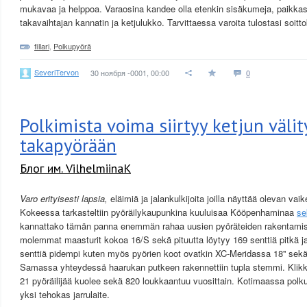
mukavaa ja helppoa. Varaosina kandee olla etenkin sisäkumeja, paikkasa
takavaihtajan kannatin ja ketjulukko. Tarvittaessa varoita tulostasi soittok
fillari
,
Polkupyörä
SeveriTervon
30 ноября -0001, 00:00
0
Polkimista voima siirtyy ketjun välit
takapyörään
Блог им. VilhelmiinaK
Varo erityisesti lapsia,
eläimiä ja jalankulkijoita joilla näyttää olevan vai
Kokeessa tarkasteltiin pyöräilykaupunkina kuuluisaa Kööpenhaminaa
se
kannattako tämän panna enemmän rahaa uusien pyöräteiden rakentamisee
molemmat maasturit kokoa 16/S sekä pituutta löytyy 169 senttiä pitkä 
senttiä pidempi kuten myös pyörien koot ovatkin XC-Meridassa 18'' sekä
Samassa yhteydessä haarukan putkeen rakennettiin tupla stemmi. Klik
21 pyöräilijää kuolee sekä 820 loukkaantuu vuosittain. Kotimaassa polk
yksi tehokas jarrulaite.