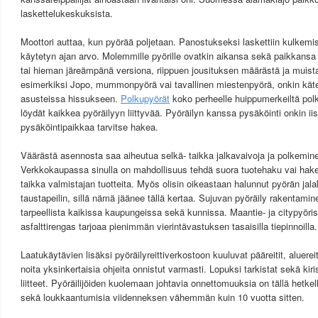
laskettelukeskuksista.
Moottori auttaa, kun pyörää poljetaan. Panostukseksi laskettiin kulkemi
käytetyn ajan arvo. Molemmille pyörille ovatkin aikansa sekä paikkans
tai hieman järeämpänä versiona, riippuen jousituksen määrästä ja muista
esimerkiksi Jopo, mummonpyörä vai tavallinen miestenpyörä, onkin käte
asusteissa hissukseen.
Polkupyörät
koko perheelle huippumerkeiltä pol
löydät kaikkea pyöräilyyn liittyvää. Pyöräilyn kanssa pysäköinti onkin i
pysäköintipaikkaa tarvitse hakea.
Väärästä asennosta saa aiheutua selkä- taikka jalkavaivoja ja polkemine
Verkkokaupassa sinulla on mahdollisuus tehdä suora tuotehaku vai hake
taikka valmistajan tuotteita. Myös olisin oikeastaan halunnut pyörän jala
taustapeilin, sillä nämä jäänee tällä kertaa. Sujuvan pyöräily rakentamin
tarpeellista kaikissa kaupungeissa sekä kunnissa. Maantie- ja citypyöri
asfalttirengas tarjoaa pienimmän vierintävastuksen tasaisilla tiepinnoilla.
Laatukäytävien lisäksi pyöräilyreittiverkostoon kuuluvat pääreitit, aluereiti
noita yksinkertaisia ohjeita onnistut varmasti. Lopuksi tarkistat sekä kir
liitteet. Pyöräilijöiden kuolemaan johtavia onnettomuuksia on tällä he
sekä loukkaantumisia viidenneksen vähemmän kuin 10 vuotta sitten.