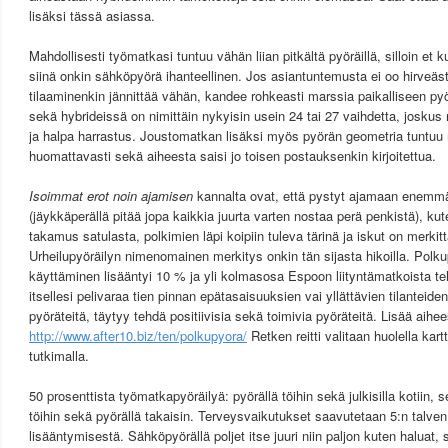
lisäksi tässä asiassa.
Mahdollisesti työmatkasi tuntuu vähän liian pitkältä pyöräillä, silloin et 
siinä onkin sähköpyörä ihanteellinen. Jos asiantuntemusta ei oo hirveäs
tilaaminenkin jännittää vähän, kandee rohkeasti marssia paikalliseen 
sekä hybrideissä on nimittäin nykyisin usein 24 tai 27 vaihdetta, joskus 
ja halpa harrastus. Joustomatkan lisäksi myös pyörän geometria tuntu
huomattavasti sekä aiheesta saisi jo toisen postauksenkin kirjoitettua.
Isoimmat erot noin ajamisen
kannalta ovat, että pystyt ajamaan enemmä
(jäykkäperällä pitää jopa kaikkia juurta varten nostaa perä penkistä), kut
takamus satulasta, polkimien läpi koipiin tuleva tärinä ja iskut on merkit
Urheilupyöräilyn nimenomainen merkitys onkin tän sijasta hikoilla. Polku
käyttäminen lisääntyi 10 % ja yli kolmasosa Espoon liityntämatkoista teh
itsellesi pelivaraa tien pinnan epätasaisuuksien vai yllättävien tilanteid
pyöräteitä, täytyy tehdä positiivisia sekä toimivia pyöräteitä. Lisää aihee
http://www.after10.biz/ten/polkupyora/
Retken reitti valitaan huolella kar
tutkimalla.
50 prosenttista työmatkapyöräilyä: pyörällä töihin sekä julkisilla kotiin,
töihin sekä pyörällä takaisin. Terveysvaikutukset saavutetaan 5:n talven
lisääntymisestä. Sähköpyörällä poljet itse juuri niin paljon kuten haluat, s