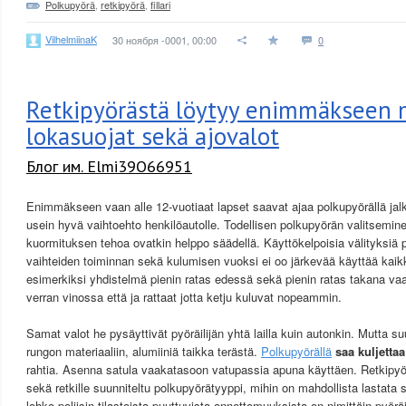
Polkupyörä
,
retkipyörä
,
fillari
VilhelmiinaK
30 ноября -0001, 00:00
0
Retkipyörästä löytyy enimmäkseen 
lokasuojat sekä ajovalot
Блог им. Elmi39O66951
Enimmäkseen vaan alle 12-vuotiaat lapset saavat ajaa polkupyörällä jalk
usein hyvä vaihtoehto henkilöautolle. Todellisen polkupyörän valitsemin
kuormituksen tehoa ovatkin helppo säädellä. Käyttökelpoisia välityksiä 
vaihteiden toiminnan sekä kulumisen vuoksi ei oo järkevää käyttää kaikk
esimerkiksi yhdistelmä pienin ratas edessä sekä pienin ratas takana vaa
verran vinossa että ja rattaat jotta ketju kuluvat nopeammin.
Samat valot he pysäyttivät pyöräilijän yhtä lailla kuin autonkin. Mutta 
rungon materiaaliin, alumiiniä taikka terästä.
Polkupyörällä
saa kuljettaa
rahtia. Asenna satula vaakatasoon vatupassia apuna käyttäen. Retkipyörä
sekä retkille suunniteltu polkupyörätyyppi, mihin on mahdollista lastata 
lohko poliisin tilastoista puuttuvista onnettomuuksista on nimittäin pyöräi