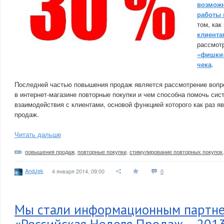
возможн
работы 
том, как
клиента
рассмот
«фишки»
чека
.
Последней частью повышения продаж является рассмотрение вопрос
в интернет-магазине повторные покупки и чем способна помочь сис
взаимодействия с клиентами, основой функцией которого как раз 
продаж.
Читать дальше
повышения продаж
,
повторные покупки
,
стимулирование повторных покупок
AndJek
4 января 2014, 09:00
0
Мы стали информационным партн