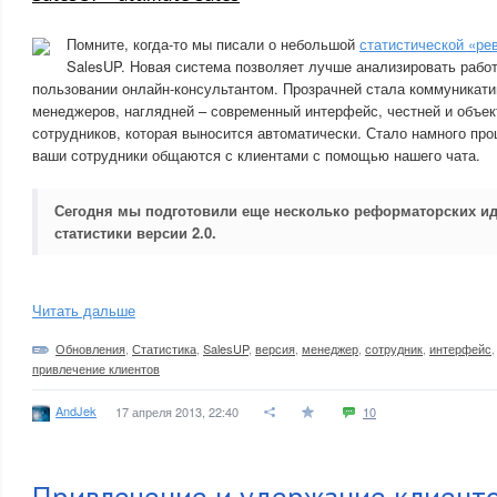
Помните, когда-то мы писали о небольшой
статистической «ре
SalesUP. Новая система позволяет лучше анализировать рабо
пользовании онлайн-консультантом. Прозрачней стала коммуникат
менеджеров, наглядней – современный интерфейс, честней и объек
сотрудников, которая выносится автоматически. Стало намного про
ваши сотрудники общаются с клиентами с помощью нашего чата.
Сегодня мы подготовили еще несколько реформаторских ид
статистики версии 2.0.
Читать дальше
Обновления
,
Статистика
,
SalesUP
,
версия
,
менеджер
,
сотрудник
,
интерфейс
привлечение клиентов
AndJek
17 апреля 2013, 22:40
10