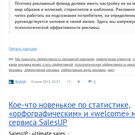
Поэтому рекламный флюид должен иметь настройку не на м
мир образов и иллюзий, стереотипов и шаблонов. Рекламн
четко работать на подсознание потребителя, на определен
руководствуется человек в своей жизни. Здесь мы напряму
психологической эффективности рекламы.
Читать дальше
Как повысить эффективность рекламной кампании
,
привлечение клиентов
,
с
какая реклама может стать эффективной
,
психологическая эффективность рек
рекламы
,
эффективная реклама
,
эффективные виды рекламы
,
цвет
AndJek
6 июня 2013, 23:37
0
Кое-что новенькое по статистике,
«орфографическим» и «welcome» 
сервиса SalesUP
SalesUP - ultimate sales