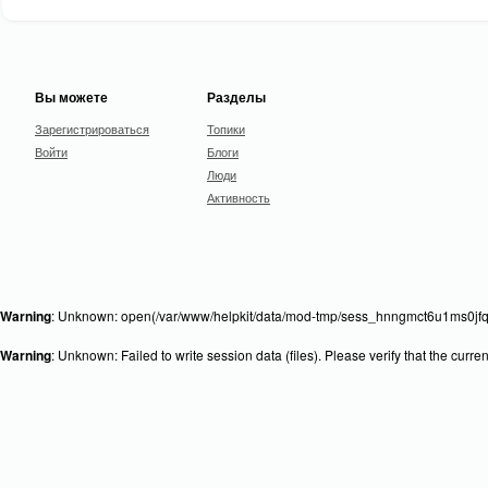
Вы можете
Разделы
Зарегистрироваться
Топики
Войти
Блоги
Люди
Активность
Warning
: Unknown: open(/var/www/helpkit/data/mod-tmp/sess_hnngmct6u1ms0jfqiv
Warning
: Unknown: Failed to write session data (files). Please verify that the curr