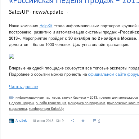
«Российская Неделя Продаж – 201
SalesUP - news/update
Наша компания
HelpKit
стала информационным партнером крупнейш
построению, развитию и автоматизации системы продаж
«Российск
2013»
. Мероприятие пройдет
с 30 октября по 2 ноября в Москве
.
делегатов – более 1000 человек. Доступна онлайн трансляция.
Впервые на одной площадке соберутся все топовые эксперты прод
Подробнее о событии можно прочесть на
официальном сайте фору
Читать дальше
информационные партнеры
,
запуск бизнеса – 2013
,
тренинг для менеджеров
Неделя Продаж
,
онлайн трансляция
,
менеджер по продажам
,
привлечение клиен
маркетинга
,
конференция SalesUp
AndJek
18 июня 2013, 13:19
0