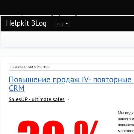
Warning
: session_start(): open(/var/www/helpkit/data/mod-tmp/sess_hnngmct6u1
/var/www/helpkit/data/www/blog.helpkit.ru/engine/modules/session/Session.cla
Helpkit BLog
еще
Повышение продаж IV- повторные 
CRM
SalesUP - ultimate sales
Мы подх
нашего и
повышен
магазине