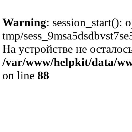
Warning
: session_start():
tmp/sess_9msa5dsdbvst7se
На устройстве не осталось
/var/www/helpkit/data/www
on line
88