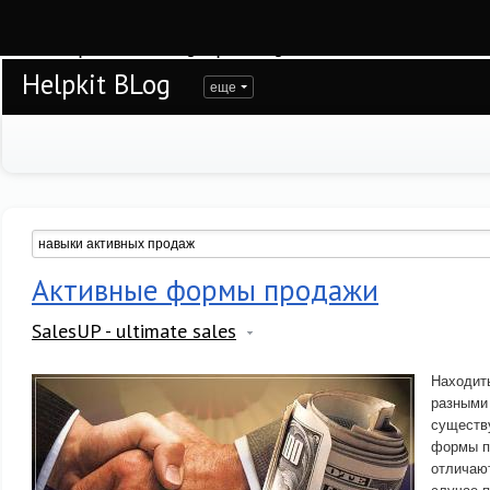
Warning
: session_start(): open(/var/www/helpkit/data/mod-tmp/sess_r65r25unke
/var/www/helpkit/data/www/blog.helpkit.ru/engine/modules/session/Session.cla
Helpkit BLog
еще
Активные формы продажи
SalesUP - ultimate sales
Находит
разными
существ
формы п
отличают
случае 