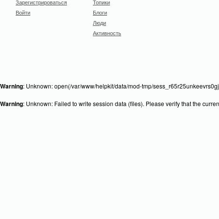
Зарегистрироваться
Топики
Войти
Блоги
Люди
Активность
Warning
: Unknown: open(/var/www/helpkit/data/mod-tmp/sess_r65r25unkeevrs0gjg
Warning
: Unknown: Failed to write session data (files). Please verify that the curr