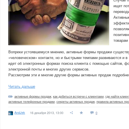
ищет по
переводи
Активны
эффекти
позволя
позитивн
товарам 
Вопреки устоявшемуся мнению, активные формы продажи существу
«человеческом» контакте, но и быстрыми темпами развиваются и в
идет об электронных формах поиска клиента с помощью сайтов, фо
электронной почты и многих других сервисов.
Рассмотрим эти и многие другие формы активных продаж подробне
Читать дальше
активные формы продаж
,
как добиться встречи с клиентами
,
где найти клиен
активные телефонные продажи
,
секреты активных продаж
,
правила активных пр
AndJek
16 декабря 2013, 13:00
0