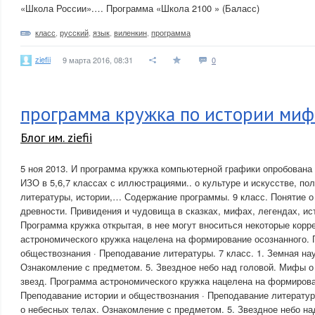
«Школа России».… Программа «Школа 2100 » (Баласс)
класс
,
русский
,
язык
,
виленкин
,
программа
ziefii
9 марта 2016, 08:31
0
программа кружка по истории миф
Блог им. ziefii
5 ноя 2013. И программа кружка компьютерной графики опробована 
ИЗО в 5,6,7 классах с иллюстрациями.. о культуре и искусстве, по
литературы, истории,… Содержание программы. 9 класс. Понятие 
древности. Привидения и чудовища в сказках, мифах, легендах, ист
Программа кружка открытая, в нее могут вноситься некоторые корр
астрономического кружка нацелена на формирование осознанного. 
обществознания · Преподавание литературы. 7 класс. 1. Земная на
Ознакомление с предметом. 5. Звездное небо над головой. Мифы о
звезд. Программа астрономического кружка нацелена на формирова
Преподавание истории и обществознания · Преподавание литературы
о небесных телах. Ознакомление с предметом. 5. Звездное небо н