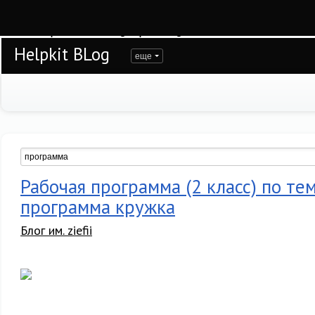
Warning
: session_start(): open(/var/www/helpkit/data/mod-tmp/sess_mca8lpq4p
/var/www/helpkit/data/www/blog.helpkit.ru/engine/modules/session/Session.cla
Helpkit BLog
еще
Рабочая программа (2 класс) по те
программа кружка
Блог им. ziefii