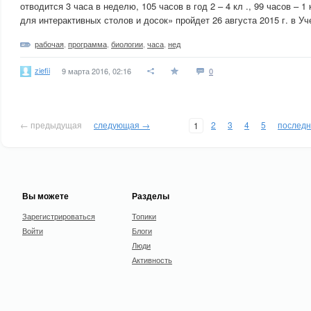
отводится 3 часа в неделю, 105 часов в год 2 – 4 кл ., 99 часов – 
для интерактивных столов и досок» пройдет 26 августа 2015 г. в Уч
рабочая
,
программа
,
биологии
,
часа
,
нед
ziefii
9 марта 2016, 02:16
0
← предыдущая
следующая →
2
3
4
5
послед
1
Вы можете
Разделы
Зарегистрироваться
Топики
Войти
Блоги
Люди
Активность