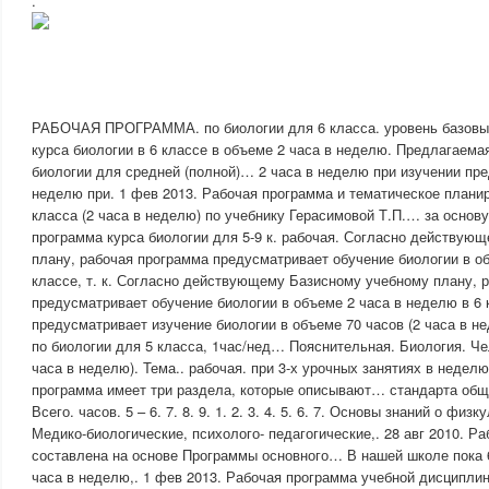
.
РАБОЧАЯ ПРОГРАММА. по биологии для 6 класса. уровень базовый
курса биологии в 6 классе в объеме 2 часа в неделю. Предлагаема
биологии для средней (полной)… 2 часа в неделю при изучении пред
неделю при. 1 фев 2013. Рабочая программа и тематическое плани
класса (2 часа в неделю) по учебнику Герасимовой Т.П.… за основ
программа курса биологии для 5-9 к. рабочая. Согласно действую
плану, рабочая программа предусматривает обучение биологии в об
классе, т. к. Согласно действующему Базисному учебному плану, 
предусматривает обучение биологии в объеме 2 часа в неделю в 6 к
предусматривает изучение биологии в объеме 70 часов (2 часа в н
по биологии для 5 класса, 1час/нед… Пояснительная. Биология. Чел
часа в неделю). Тема.. рабочая. при 3-х урочных занятиях в недел
программа имеет три раздела, которые описывают… стандарта общ
Всего. часов. 5 – 6. 7. 8. 9. 1. 2. 3. 4. 5. 6. 7. Основы знаний о фи
Медико-биологические, психолого- педагогические,. 28 авг 2010. Р
составлена на основе Программы основного… В нашей школе пока 6
часа в неделю,. 1 фев 2013. Рабочая программа учебной дисциплин