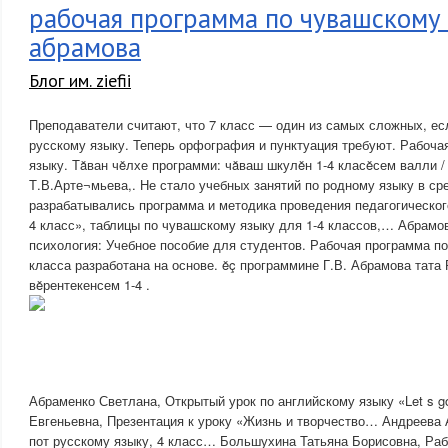
рабочая программа по чувашскому 
абрамова
Блог им. ziefii
Преподаватели считают, что 7 класс — один из самых сложных, ес
русскому языку. Теперь орфография и пунктуация требуют. Рабоча
языку. Тăван чĕлхе программи: чăваш шкулĕн 1-4 класĕсем валли /
Т.В.Арте¬мьева,. Не стало учебных занятий по родному языку в с
разрабатывались программа и методика проведения педагогическог
4 класс», таблицы по чувашскому языку для 1-4 классов,… Абрамов
психология: Учебное пособие для студентов. Рабочая программа п
класса разработана на основе. ĕç программине Г.В. Абрамова тата 
вĕрентекенсем 1-4 .
Абраменко Светлана, Открытый урок по английскому языку «Let s g
Евгеньевна, Презентация к уроку «Жизнь и творчество… Андреева 
пот русскому языку, 4 класс… Большухина Татьяна Борисовна, Ра