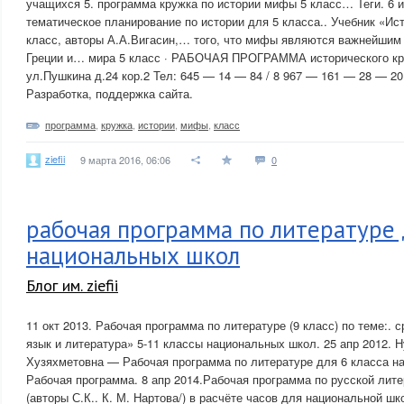
учащихся 5. программа кружка по истории мифы 5 класс… Теги. 6 
тематическое планирование по истории для 5 класса.. Учебник «Ис
класс, авторы А.А.Вигасин,… того, что мифы являются важнейшим 
Греции и… мира 5 класс · РАБОЧАЯ ПРОГРАММА исторического к
ул.Пушкина д.24 кор.2 Тел: 645 — 14 — 84 / 8 967 — 161 — 28 — 20
Разработка, поддержка сайта.
программа
,
кружка
,
истории
,
мифы
,
класс
ziefii
9 марта 2016, 06:06
0
рабочая программа по литературе 
национальных школ
Блог им. ziefii
11 окт 2013. Рабочая программа по литературе (9 класс) по теме:.
язык и литература» 5-11 классы национальных школ. 25 апр 2012. 
Хузяхметовна — Рабочая программа по литературе для 6 класса 
Рабочая программа. 8 апр 2014.Рабочая программа по русской лите
(авторы С.К.. К. М. Нартова/) в расчёте часов для национальной ш