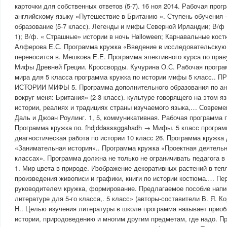
карточки для собственных ответов (5-7). 16 ноя 2014. Рабочая прог
английскому языку «Путешествие в Британию ». Ступень обучения 
образование (5-7 класс). Легенды и мифы Северной Ирландии; В/ф
1); В/ф. « Страшные» истории в ночь Halloween; Карнавальные кос
Алферова Е.С. Программа кружка «Введение в исследовательскую
переносится в. Мешкова Е.Е. Программа элективного курса по праву
Мифы Древней Греции. Кроссворды. Кучурина О.С. Рабочая програ
мира для 5 класса программа кружка по истории мифы 5 класс.
ИСТОРИИ МИФЫ 5. Программа дополнительного образования по ан
вокруг меня: Британия» (2-3 класс). культуре говорящего на этом яз
истории, реалиях и традициях страны изучаемого языка,… Совреме
Даль и Джоан Роулинг. 1, 5, коммуникативная. Рабочая программа 
Программа кружка по. fhdjddasssggahadh → Мифы. 5 класс програм
диагностическая работа по истории 10 класс 26. Программа кружка
«Занимательная история».. Программа кружка «Проектная деятельн
классах». Программа должна не только не ограничивать педагога в 
1. Мир цвета в природе. Изображение декоративных растений в те
произведения живописи и графики, книги по истории костюма.… Пер
руководителем кружка, формирование. Предлагаемое пособие напис
литературе для 5-го класса,. 5 класс» (авторы-составители В. Я. К
H.. Целью изучения литературы в школе программа называет приоб
истории, природоведению и многим другим предметам, где надо. П