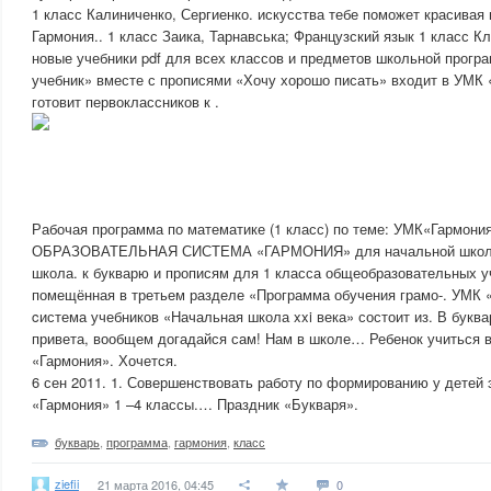
1 класс Калиниченко, Сергиенко. искусства тебе поможет красивая
Гармония.. 1 класс Заика, Тарнавська; Французский язык 1 класс К
новые учебники pdf для всех классов и предметов школьной прогр
учебник» вместе с прописями «Хочу хорошо писать» входит в УМК
готовит первоклассников к .
Рабочая программа по математике (1 класс) по теме: УМК«Гармони
ОБРАЗОВАТЕЛЬНАЯ СИСТЕМА «ГАРМОНИЯ» для начальной школы
школа. к букварю и прописям для 1 класса общеобразовательных у
помещённая в третьем разделе «Программа обучения грамо-. УМК 
cистема учебников «Начальная школа xxi века» состоит из. В буквар
привета, вообщем догадайся сам! Нам в школе… Ребенок учиться в
«Гармония». Хочется.
6 сен 2011. 1. Совершенствовать работу по формированию у детей
«Гармония» 1 –4 классы.… Праздник «Букваря».
букварь
,
программа
,
гармония
,
класс
ziefii
21 марта 2016, 04:45
0