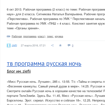
6 окт 2013. Рабочая программа (2 класс) по теме: Рабочая програ
наук» для 2 класса. Ситникова Наталья Валерьевна. Рабочие прог
«Перспектива». Рабочая программа по УМК " Перспективная начальн
Рабочая программа по УМК «ПНШ » 4 класс. Конспект занятия круж
теме «Органы зрения».
Рабочая
,
программа
,
класс)
,
теме:
,
кружка
ziefii
27 марта 2016, 07:21
0
тв программа русская ночь
Блог им. ziefii
«Мисс Русская ночь. Лучшее», 285 с. 13:55. Т/с «Тайны и секреты 
«Весенние каникулы. Самый умный дурак в мире». 14:25. Русская н
Смотрите онлайн Русская ночь в хорошем качестве на телезомби! Р
портале ТелеЗомби. Здесь Вы. 11.45, Мисс «Русская ночь». Лучшее
Барселоны. Эрот. сериал. Искусство и соблазн 18+. 12.25, Непрехо
фильм 18+. Телепрограмма канала Русская ночь. Русская ночь. Дл