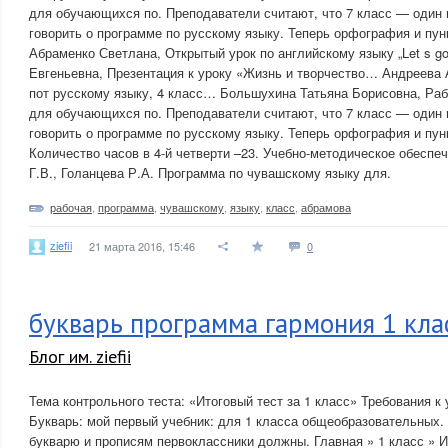
для обучающихся по. Преподаватели считают, что 7 класс — один
говорить о программе по русскому языку. Теперь орфография и пун
Абраменко Светлана, Открытый урок по английскому языку „Let s go
Евгеньевна, Презентация к уроку «Жизнь и творчество… Андреева 
пот русскому языку, 4 класс… Большухина Татьяна Борисовна, Ра
для обучающихся по. Преподаватели считают, что 7 класс — один
говорить о программе по русскому языку. Теперь орфография и пун
Количество часов в 4-й четверти –23. Учебно-методическое обеспе
Г.В., Голанцева Р.А. Программа по чувашскому языку для.
рабочая
,
программа
,
чувашскому
,
языку
,
класс
,
абрамова
ziefii
21 марта 2016, 15:46
0
букварь программа гармония 1 кла
Блог им. ziefii
Тема контрольного теста: «Итоговый тест за 1 класс» Требования к
Букварь: мой первый учебник: для 1 класса общеобразовательных.
букварю и прописям первоклассники должны. Главная » 1 класс » 