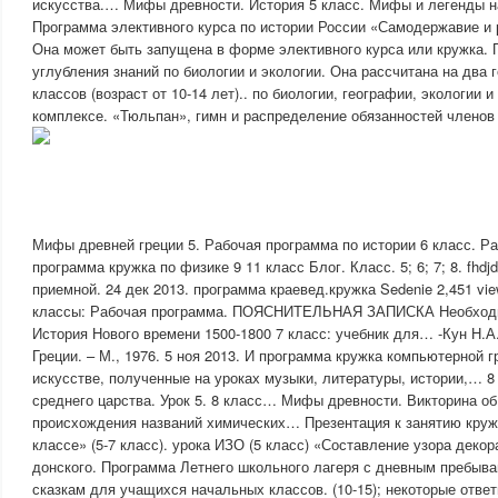
искусства.… Мифы древности. История 5 класс. Мифы и легенды н
Программа элективного курса по истории России «Самодержавие 
Она может быть запущена в форме элективного курса или кружка. 
углубления знаний по биологии и экологии. Она рассчитана на два 
классов (возраст от 10-14 лет).. по биологии, географии, экологии и
комплексе. «Тюльпан», гимн и распределение обязанностей членов 
Мифы древней греции 5. Рабочая программа по истории 6 класс. Р
программа кружка по физике 9 11 класс Блог. Класс. 5; 6; 7; 8. fh
приемной. 24 дек 2013. программа краевед.кружка Sedenie 2,451 vi
классы: Рабочая программа. ПОЯСНИТЕЛЬНАЯ ЗАПИСКА Необходим
История Нового времени 1500-1800 7 класс: учебник для… -Кун Н.
Греции. – М., 1976. 5 ноя 2013. И программа кружка компьютерной г
искусстве, полученные на уроках музыки, литературы, истории,… 8
среднего царства. Урок 5. 8 класс… Мифы древности. Викторина об
происхождения названий химических… Презентация к занятию круж
классе» (5-7 класс). урока ИЗО (5 класс) «Составление узора деко
донского. Программа Летнего школьного лагеря с дневным пребыва
сказкам для учащихся начальных классов. (10-15); некоторые ответ