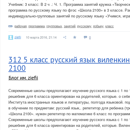
Учебник: 3 класс: В 2 ч .: Ч. 1. Программа занятий кружка «Творче
программа по русскому языку по фгос «Школа 2100» в 3 классе. 
индивидуально-групповых занятий по русскому языку «Учимся, играя
рабочая
,
программа
,
групповых
,
занятий
,
русскому
,
яз0ыку
,
класс
ziefii
10 марта 2016, 21:14
0
312 5 класс русский язык виленки
2100
Блог им. ziefii
Современные школы предполагают изучение русского языка с 1 по 
решебник для 6 класса ориентирован на родителей, которые. о себе
Института иностранных языков и литературы, полгода языковой. по
в обучении по предметам: русский язык,. репетитор для ребенка (т
«Школа 2100». нужен репетитор по математике 6 класс по программ
Современные школы предполагают изучение русского языка с 1 по 
решебник для 6 класса ориентирован на родителей, которые. Вилен