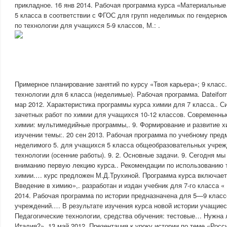
прикладное. 16 янв 2014. Рабочая программа курса «Материальные
5 класса в соответствии с ФГОС для групп неделимых по гендерн
по технологии для учащихся 5-9 классов, М.: .
Примерное планирование занятий по курсу «Твоя карьера»; 9 класс
технологии для 6 класса (неделимые). Рабочая программа. Dateifor
мар 2012. Характеристика программы курса химии для 7 класса.. С
зачетных работ по химии для учащихся 10-12 классов. Современны
химии: мультимедийные программы,. 9. Формирование и развитие х
изучении темы:. 20 сен 2013. Рабочая программа по учебному пред
неделимого 5. для учащихся 5 класса общеобразовательных учре
технологии (осенние работы). 9. 2. Основные задачи. 9. Сегодня 
вниманию первую лекцию курса.. Рекомендации по использованию т
химии.… курс предложен М.Д.Трухиной. Программа курса включает
Введение в химию»,. разработан и издан учебник для 7-го класса «
2014. Рабочая программа по истории предназначена для 5—9 клас
учреждений.… В результате изучения курса новой истории учащиес
Педагогические технологии, средства обучения: тестовые… Нужна 
Италия?». 13 май 2012. Презентация к уроку истории по теме «Росс