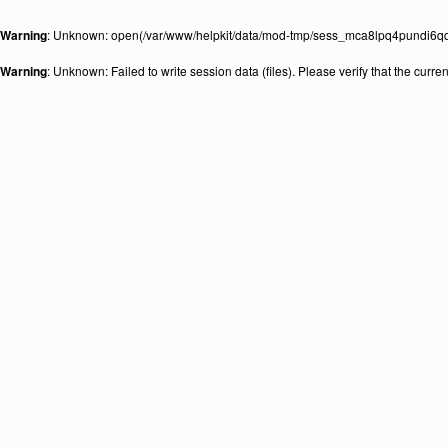
Warning
: Unknown: open(/var/www/helpkit/data/mod-tmp/sess_mca8lpq4pundi6qq0
Warning
: Unknown: Failed to write session data (files). Please verify that the curr