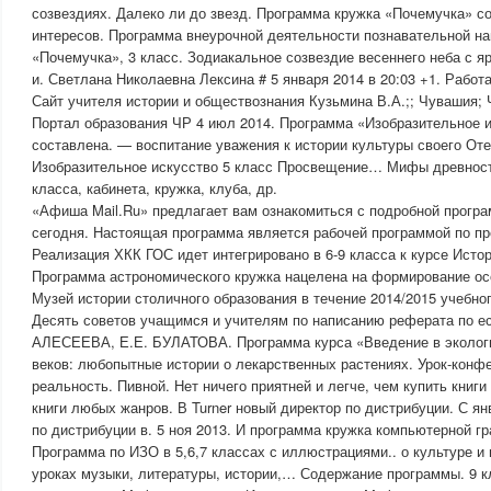
созвездиях. Далеко ли до звезд. Программа кружка «Почемучка» с
интересов. Программа внеурочной деятельности познавательной н
«Почемучка», 3 класс. Зодиакальное созвездие весеннего неба с я
и. Светлана Николаевна Лексина # 5 января 2014 в 20:03 +1. Работ
Сайт учителя истории и обществознания Кузьмина В.А.;; Чувашия;
Портал образования ЧР 4 июл 2014. Программа «Изобразительное и
составлена. — воспитание уважения к истории культуры своего От
Изобразительное искусство 5 класс Просвещение… Мифы древнос
класса, кабинета, кружка, клуба, др.
«Афиша Mail.Ru» предлагает вам ознакомиться с подробной прогр
сегодня. Настоящая программа является рабочей программой по пр
Реализация ХКК ГОС идет интегрировано в 6-9 класса к курсе Истори
Программа астрономического кружка нацелена на формирование ос
Музей истории столичного образования в течение 2014/2015 учебно
Десять советов учащимся и учителям по написанию реферата по ес
АЛЕСЕЕВА, Е.Е. БУЛАТОВА. Программа курса «Введение в экологи
веков: любопытные истории о лекарственных растениях. Урок-конф
реальность. Пивной. Нет ничего приятней и легче, чем купить книги 
книги любых жанров. В Turner новый директор по дистрибуции. С ян
по дистрибуции в. 5 ноя 2013. И программа кружка компьютерной г
Программа по ИЗО в 5,6,7 классах с иллюстрациями.. о культуре и
уроках музыки, литературы, истории,… Содержание программы. 9 к