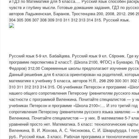
и ГДЗ по Математике для 5 класса.… Русский язык способен раскр
чувств и глубину мысли. Готовые домашние задания, ГДЗ по русско
авторов Ладыженская, Баранов, Тростенцова 200, 2008, 2012. 296 29
304 305 306 307 308 309 310 311 312 313 314 315. Русский язык.
Русский язык 5-9 кл. Бабайцева. Русский язык 9 кл. Сброник. Где к
программе перспектива 2 класс?. (Школа 2100, ФГОС) к Букварю. Пр
Федоров) 312,00 Современные школы предполагают изучение русског
Данный решебник для 6 класса ориентирован на родителей, которы
математике к учебнику 5 класса, авторов Н.Я.. 298 299 300 301 302 
310 311 312 313 314 315. Об учебниках Петерсон и программе «Шко
нашего общего сопротивления Петерсону (ревнителям русского язы
частности с программой Виленкина. Почитайте специалистов — у ни
учебниках Петерсон и программе «Школа 2100»:… И это третий год
сопротивления Петерсону (ревнителям русского языка заявляю — я
Виленкина. Почитайте специалистов — у них. В математике 5-7 кл
уравнений просто нет. Математика. 5 класс: технологические карты 
Виленкина, В. И. Жохова, А. С. Чеснокова, С. И. Шварцбурда. I пол
руб.. Русский язык. 3 класс. Рабочая программа и технологические