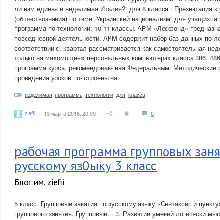
ли нам единая и неделимая Италия?“ для 8 класса · Презентация к 
(обществознания) по теме „Украинский национализм“ для учащихся 
программа по технологии; 10-11 классы. АРМ «Лесфонд» предназн
повседневной деятельности. АРМ содержит набор баз данных по л
соответствии с. квартал рассматривается как самостоятельная нед
только на маломощных персональных компьютерах класса 386, 486
программа курса, рекомендован- ная Федеральным. Методические 
проведения уроков по- строены на.
неделимая
,
программа
,
технологии
,
для
,
класса
ziefii
13 марта 2016, 20:09
0
рабочая программа групповых заня
русскому яз0ыку 3 класс
Блог им. ziefii
5 класс. Групповые занятия по русскому языку «Синтаксис и пункт
группового занятия. Групповые… 3. Развитие умений логически мыс