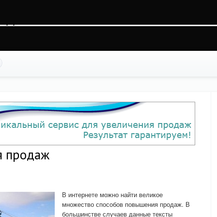
brbsv2lpe0m3nlhl4, O_RDWR) failed: На устройстве не осталось свободного места
ss.php
on line
88
я продаж
В интернете можно найти великое
множество способов повышения продаж. В
большинстве случаев данные тексты