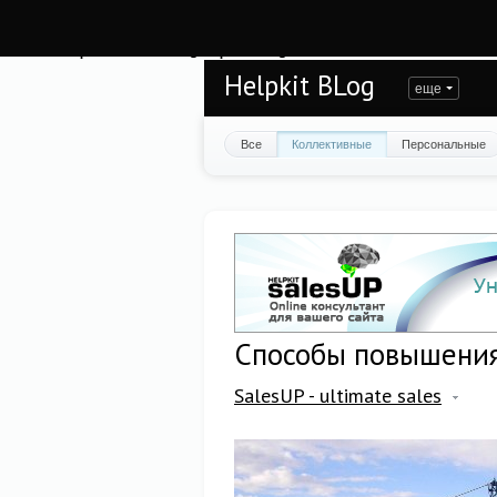
Warning
: session_start(): open(/var/www/helpkit/data/mod-tmp/sess_96u3gcos2
/var/www/helpkit/data/www/blog.helpkit.ru/engine/modules/session/Session.cla
Helpkit BLog
еще
Все
Коллективные
Персональные
Способы повышени
SalesUP - ultimate sales