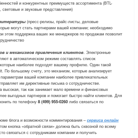
бенностей и конкурентных преимуществ ассортимента (BTL-
, световые и звуковые представления)
 литературы
(пресс-релизы, прайс-листы, деловые
торые могут стать партнерами вашей компании; необходимо
при этом поддержка ваших же менеджеров по продажам позволит
трудничество
ов и механизмов привлечения клиентов
. Электронные
ляют в автоматическом режиме составлять список
, которые наиболее подходят вашему профилю. Один такой
it. По большому счету, это механизм, которые анализирует
м параметрам вашей компании наиболее привлекательных
отправляет им директивные письма о сотрудничестве.
 высокая, так как занимает мало времени и финансовых
олее выгодных партнеров и помогает быстро найти клиентов. Для
звонить по телефону
8 (499) 955-0260
либо связаться по
кроме блога и возможности комментирования –
сервиса онлайн
этом кнопка «обратной связи» должна быть сквозной по всему
сто связаться с сотрудниками компании и получить