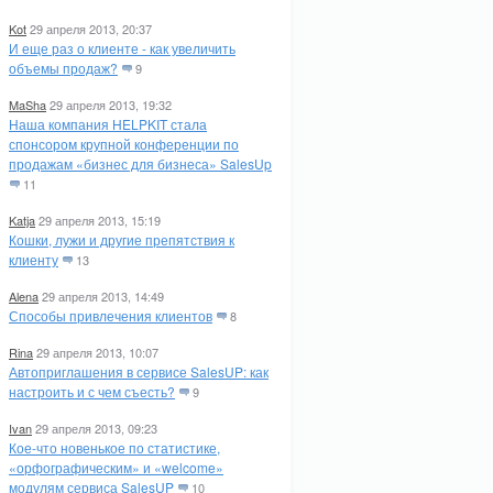
Kot
29 апреля 2013, 20:37
И еще раз о клиенте - как увеличить
объемы продаж?
9
MaSha
29 апреля 2013, 19:32
Наша компания HELPKIT стала
спонсором крупной конференции по
продажам «бизнес для бизнеса» SalesUp
11
Katja
29 апреля 2013, 15:19
Кошки, лужи и другие препятствия к
клиенту
13
Alena
29 апреля 2013, 14:49
Способы привлечения клиентов
8
Rina
29 апреля 2013, 10:07
Автоприглашения в сервисе SalesUP: как
настроить и с чем съесть?
9
Ivan
29 апреля 2013, 09:23
Кое-что новенькое по статистике,
«орфографическим» и «welcome»
модулям сервиса SalesUP
10