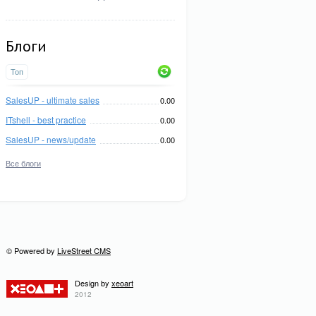
Блоги
Топ
SalesUP - ultimate sales
0.00
ITshell - best practice
0.00
SalesUP - news/update
0.00
Все блоги
© Powered by
LiveStreet CMS
Design by
xeoart
2012