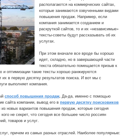
располагаются на коммерческих сайтах,
которые занимаются озвученными видами
повышения продаж. Например, если
компания занимается созданием и
раскруткой сайтов, то и их «независимые»
тексты-советы будут рассказывать об их
услугах.
При этом вначале все вроде бы хорошо
идет, складно, но в завершающей части
текста обязательно помещается призыв к
ю и оптимизации такие тексты хорошо ранжируются
 их в первую десятку результатов поиска. И вот мы с
луги выполняет компания.
вый
способ повышения продаж
.
Да-да, именно с помощью
ие сайта компании, вывод его в
первую десятку поисковиков
н из новых вариантов повышения продаж, которые сегодня
 кого не секрет, что сегодня все большее число россиян
ий, товаров и услуг.
слуг, причем из самых разных отраслей. Наиболее популярные: