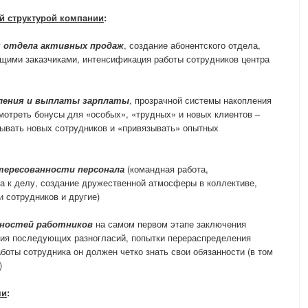
ей структурой компании
:
 отдела активных продаж
, создание абонентского отдела,
кущими заказчиками, интенсификация работы сотрудников центра
сления и выплаты зарплаты
, прозрачной системы накопления
мотреть бонусы для «особых», «трудных» и новых клиентов –
ывать новых сотрудников и «привязывать» опытных
тересованности персонала
(командная работа,
а к делу, создание дружественной атмосферы в коллективе,
и сотрудников и другие)
нностей работников
на самом первом этапе заключения
ния последующих разногласий, попытки перераспределения
аботы сотрудника он должен четко знать свои обязанности (в том
)
ми
: