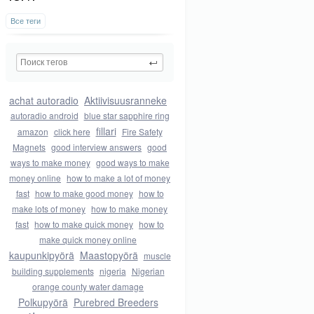
Все теги
achat autoradio
Aktiivisuusranneke
autoradio android
blue star sapphire ring
fillari
amazon
click here
Fire Safety
Magnets
good interview answers
good
ways to make money
good ways to make
money online
how to make a lot of money
fast
how to make good money
how to
make lots of money
how to make money
fast
how to make quick money
how to
make quick money online
kaupunkipyörä
Maastopyörä
muscle
building supplements
nigeria
Nigerian
orange county water damage
Polkupyörä
Purebred Breeders