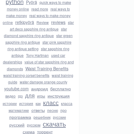
python
Pyörä
quick ways to make
money online
read more
real ways to
make money
real ways to make money
retkipyörä
reviews
online
Review
star
art deco sapphire ring antique
star
diamond sapphire ring antique
star green
sapphire ring antique
star pink sapphire
ring antique setting
star sapphire ring
antique
Tony Hartman
used car
dealerships
value of star sapphire ring and
Waist Training Benefits
diamonds
waist training corset benefits
waist training
guide
water damage orange county
youtube.com
андроид
бесплатно
для
инструкция
видео
гдз
игры
класс
истории
история
как
класса
ответы
математике
песню
про
программа
решебник
русские
скачать
русский
русском
схема
торрент