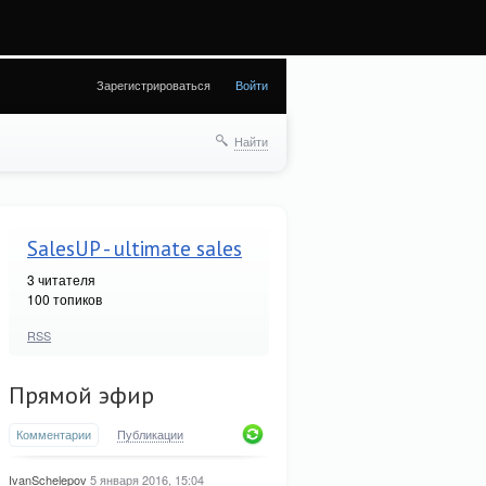
 (28) in
Зарегистрироваться
Войти
Найти
SalesUP - ultimate sales
3
читателя
100 топиков
RSS
Прямой эфир
Комментарии
Публикации
IvanSchelepov
5 января 2016, 15:04