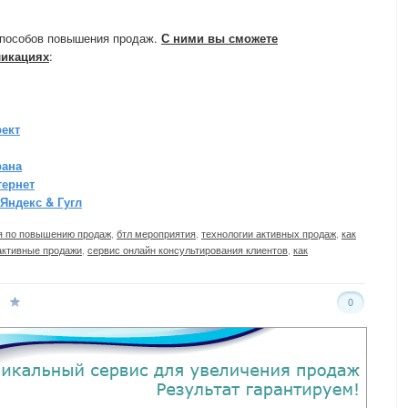
способов повышения продаж.
С ними вы сможете
ликациях
:
ект
рана
тернет
Яндекс & Гугл
я по повышению продаж
,
бтл мероприятия
,
технологии активных продаж
,
как
активные продажи
,
сервис онлайн консультирования клиентов
,
как
0