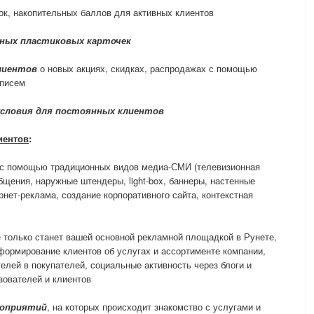
док, накопительных баллов для активных клиентов
ьных пластиковых карточек
лиентов
о новых акциях, скидках, распродажах с помощью
 писем
условия для постоянных клиентов
иентов
:
с помощью традиционных видов медиа-СМИ (телевизионная
бщения, наружные штендеры, light-box, баннеры, настенные
ернет-реклама, создание корпоративного сайта, контекстная
 только станет вашей основной рекламной площадкой в Рунете,
нформирование клиентов об услугах и ассортименте компании,
елей в покупателей, социальные активность через блоги и
зователей и клиентов
роприятий
, на которых происходит знакомство с услугами и