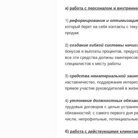
а)
работа с персоналом и внутренн
1)
реформирование и оптимизация
который берет на себя контакты с те
продаж
2)
создание гибкой системы начи
бонусов и выплаты процентов, предус
все эти средства должны заинтересов
специалистов к месту работы
3)
средства нематериальной заин
наставничество, поддержание интерес
прямое участие руководителей в жизн
4)
уточнение должностных обяза
трудовых договоров с целью устране
обязанностей; с самого первого дня р
числе, непрофильные, потенциальные
б)
работа с действующими клиента