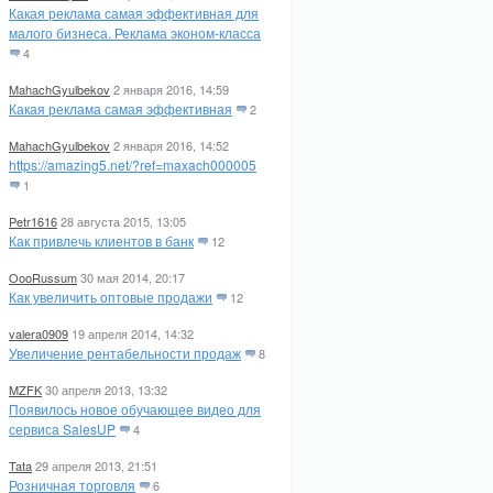
Какая реклама самая эффективная для
малого бизнеса. Реклама эконом-класса
4
MahachGyulbekov
2 января 2016, 14:59
Какая реклама самая эффективная
2
MahachGyulbekov
2 января 2016, 14:52
https://amazing5.net/?ref=maxach000005
1
Petr1616
28 августа 2015, 13:05
Как привлечь клиентов в банк
12
OooRussum
30 мая 2014, 20:17
Как увеличить оптовые продажи
12
valera0909
19 апреля 2014, 14:32
Увеличение рентабельности продаж
8
MZFK
30 апреля 2013, 13:32
Появилось новое обучающее видео для
сервиса SalesUP
4
Tata
29 апреля 2013, 21:51
Розничная торговля
6