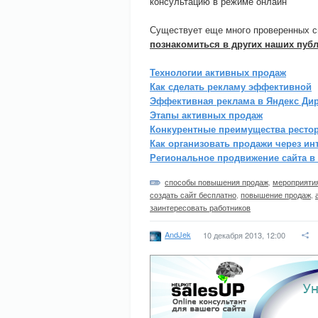
консультацию в режиме онлайн
Существует еще много проверенных 
познакомиться в других наших пуб
Технологии активных продаж
Как сделать рекламу эффективной
Эффективная реклама в Яндекс Дир
Этапы активных продаж
Конкурентные преимущества ресто
Как организовать продажи через ин
Региональное продвижение сайта в 
способы повышения продаж
,
мероприяти
создать сайт бесплатно
,
повышение продаж
,
заинтересовать работников
AndJek
10 декабря 2013, 12:00