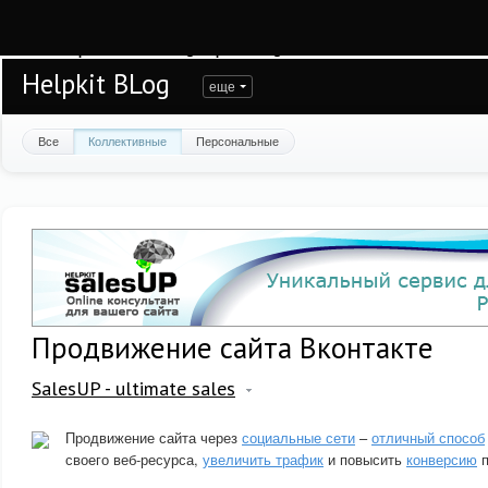
Warning
: session_start(): open(/var/www/helpkit/data/mod-tmp/sess_pdnd1oqqr
/var/www/helpkit/data/www/blog.helpkit.ru/engine/modules/session/Session.cla
Helpkit BLog
еще
Все
Коллективные
Персональные
Продвижение сайта Вконтакте
SalesUP - ultimate sales
Продвижение сайта через
социальные сети
–
отличный способ
своего веб-ресурса,
увеличить трафик
и повысить
конверсию
п