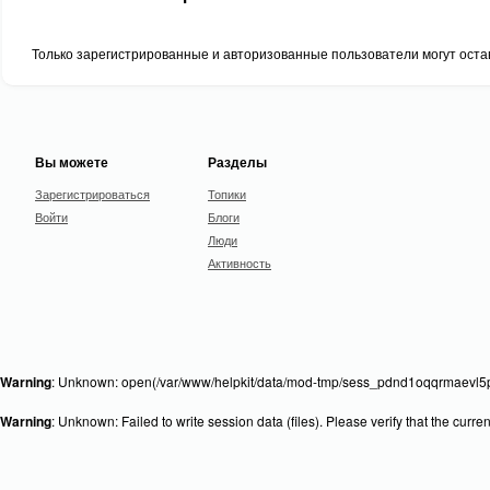
Только зарегистрированные и авторизованные пользователи могут оста
Вы можете
Разделы
Зарегистрироваться
Топики
Войти
Блоги
Люди
Активность
Warning
: Unknown: open(/var/www/helpkit/data/mod-tmp/sess_pdnd1oqqrmaevl5p1
Warning
: Unknown: Failed to write session data (files). Please verify that the curr