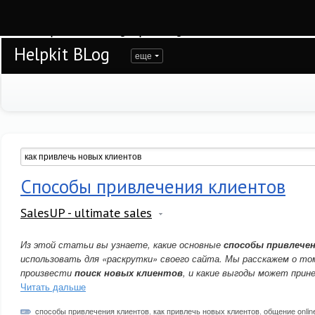
Warning
: session_start(): open(/var/www/helpkit/data/mod-tmp/sess_69bm1n1m
/var/www/helpkit/data/www/blog.helpkit.ru/engine/modules/session/Session.cla
Helpkit BLog
еще
Способы привлечения клиентов
SalesUP - ultimate sales
Из этой статьи вы узнаете, какие основные
способы привлече
использовать для «раскрутки» своего сайта. Мы расскажем о том
произвести
поиск новых клиентов
, и какие выгоды может при
Читать дальше
cпособы привлечения клиентов
,
как привлечь новых клиентов
,
общение onlin