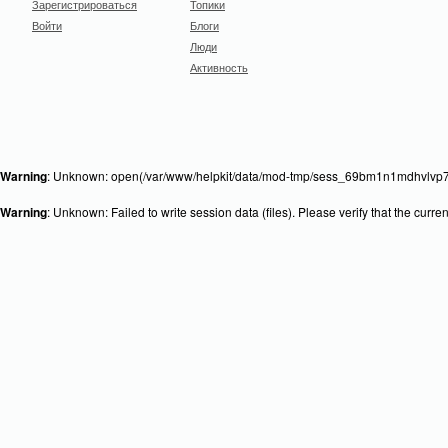
Зарегистрироваться
Топики
Войти
Блоги
Люди
Активность
Warning
: Unknown: open(/var/www/helpkit/data/mod-tmp/sess_69bm1n1mdhvlvp7p
Warning
: Unknown: Failed to write session data (files). Please verify that the curr