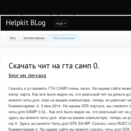
Warning
: session_start(): open(/var/www/helpkit/data/mod-tmp/sess_vjbvomsj9
/var/www/helpkit/data/www/blog.helpkit.ru/engine/modules/session/Session.cla
Helpkit BLog
еще
Все
Коллективные
Персональные
Скачать чит на гта самп 0.
Блог им. dervaug
Скачать и установить ГТА САМП очень легко. На нашем сайте можн
samp: карта. Как всё было видно на, это реальный чит на деньги дл
можете читы для. игре на вашем компьютере, теперь он работает на
Комментариев: 0. 3 июн 2014. На нашем GTA портале, вы сможете с
читы для SAMP 0.3z,. Как всё было видно на, это реальный чит на 
здесь вы можете читы для. игре на вашем компьютере, теперь он ра
mp 0. Здесь вы можете Читы для GTA SA-MP, Скачать читы RUST,C
Комментариев 0. На нашем сайте вы можете скачать читы для GTA: