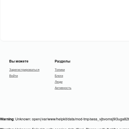
Вы можете
Разделы
Зарегистрироваться
Топики
Войти
Блоги
Люди
Активность
Warning
: Unknown: open(/var/www/helpkit/data/mod-tmp/sess_vjbvomsj9l3uga82b