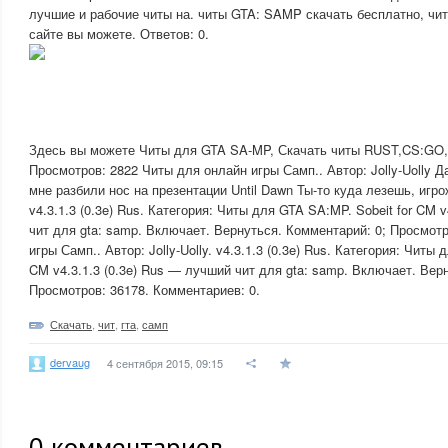
лучшие и рабочие читы на. читы GTA: SAMP скачать бесплатно, чи
сайте вы можете. Ответов: 0.
Здесь вы можете Читы для GTA SA-MP, Скачать читы RUST,CS:GO,C
Просмотров: 2822 Читы для онлайн игры Самп.. Автор: Jolly-Uolly Да
мне разбили нос на презентации Until Dawn Ты-то куда лезешь, игро
v4.3.1.3 (0.3e) Rus. Категория: Читы для GTA SA:MP. Sobeit for CM 
чит для gta: samp. Включает. Вернуться. Комментарий: 0; Просмот
игры Самп.. Автор: Jolly-Uolly. v4.3.1.3 (0.3e) Rus. Категория: Читы 
CM v4.3.1.3 (0.3e) Rus — лучший чит для gta: samp. Включает. Вер
Просмотров: 36178. Комментариев: 0.
Скачать
,
чит
,
гта
,
самп
dervaug
4 сентября 2015, 09:15
0
комментариев