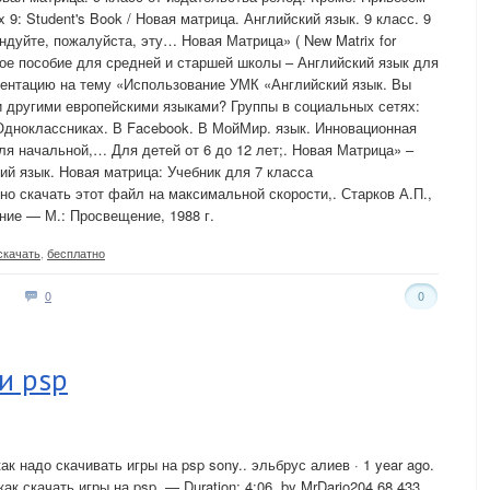
x 9: Student's Book / Новая матрица. Английский язык. 9 класс. 9
ндуйте, пожалуйста, эту… Новая Матрица» ( New Matrix for
ое пособие для средней и старшей школы – Английский язык для
езентацию на тему «Использование УМК «Английский язык. Вы
и другими европейскими языками? Группы в социальных сетях:
В Одноклассниках. В Facebook. В МойМир. язык. Инновационная
ля начальной,… Для детей от 6 до 12 лет;. Новая Матрица» –
ий язык. Новая матрица: Учебник для 7 класса
о скачать этот файл на максимальной скорости,. Старков А.П.,
ние — М.: Просвещение, 1988 г.
скачать
,
бесплатно
0
0
и psp
ак надо скачивать игры на psp sony.. эльбрус алиев · 1 year ago.
к скачать игры на psp. — Duration: 4:06. by MrDario204 68,433