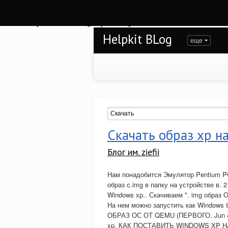
Warning
: session_start(): open(/var/www/helpkit/data/mod-tmp/sess_bvluab5r73
/var/www/helpkit/data/www/blog.helpkit.ru/engine/modules/session/Session.cla
Helpkit BLog
еще
Скачать образ xp н
Блог им. ziefii
Нам понадобится Эмулятор Pentium P
образ c.img в папку на устройстве в. 
Windows xp.. Скачиваем *. img обра
На нем можно запустить как Windows 9
ОБРАЗ ОС ОТ QEMU (ПЕРВОГО. Jun 4,
xp. КАК ПОСТАВИТЬ WINDOWS XP НА А