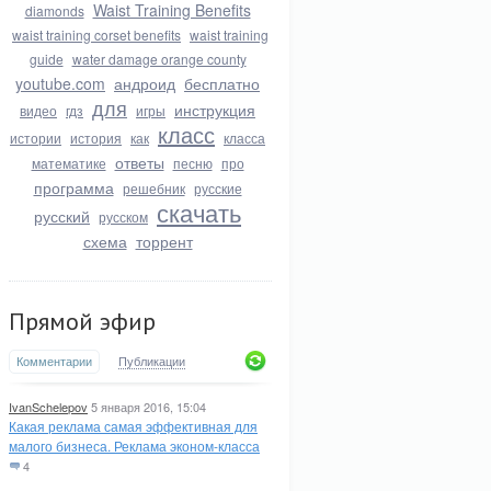
Waist Training Benefits
diamonds
waist training corset benefits
waist training
guide
water damage orange county
youtube.com
андроид
бесплатно
для
инструкция
видео
гдз
игры
класс
истории
история
как
класса
ответы
математике
песню
про
программа
решебник
русские
скачать
русский
русском
схема
торрент
Прямой эфир
Комментарии
Публикации
IvanSchelepov
5 января 2016, 15:04
Какая реклама самая эффективная для
малого бизнеса. Реклама эконом-класса
4