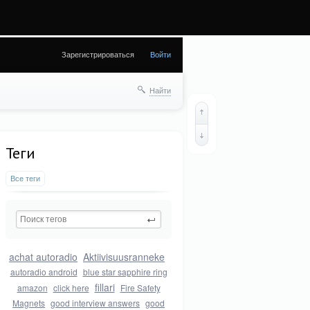
(28) in
Зарегистрироваться
Войти
Найти
Теги
Все теги
achat autoradio
Aktiivisuusranneke
autoradio android
blue star sapphire ring
fillari
amazon
click here
Fire Safety
Magnets
good interview answers
good