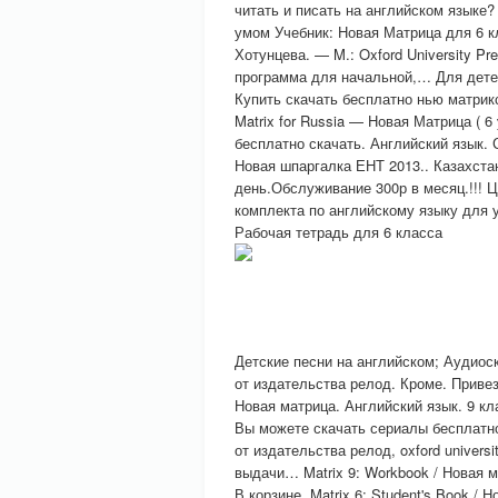
читать и писать на английском языке?
умом Учебник: Новая Матрица для 6 к
Хотунцева. — M.: Oxford University Pr
программа для начальной,… Для детей
Купить скачать бесплатно нью матрик
Matrix for Russia — Новая Матрица ( 6
бесплатно скачать. Английский язык. 
Новая шпаргалка ЕНТ 2013.. Казахста
день.Обслуживание 300р в месяц.!!! Ц
комплекта по английскому языку для 
Рабочая тетрадь для 6 класса
Детские песни на английском; Аудиоск
от издательства релод. Кроме. Привезё
Новая матрица. Английский язык. 9 к
Вы можете скачать сериалы бесплатно 
от издательства релод, oxford universi
выдачи… Matrix 9: Workbook / Новая м
В корзинe. Matrix 6: Student's Book /