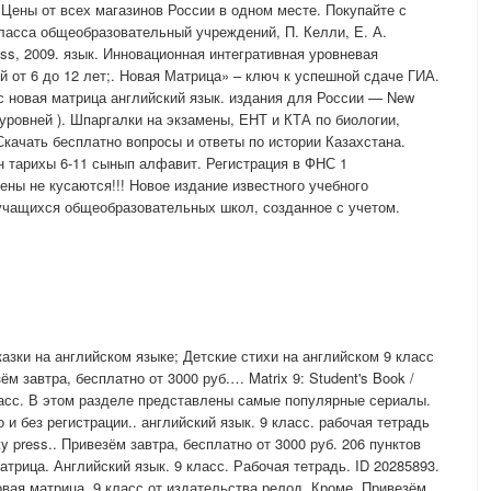
 Цены от всех магазинов России в одном месте. Покупайте с
ласса общеобразовательный учреждений, П. Келли, Е. А.
ess, 2009. язык. Инновационная интегративная уровневая
 от 6 до 12 лет;. Новая Матрица» – ключ к успешной сдаче ГИА.
с новая матрица английский язык. издания для России — New
 уровней ). Шпаргалки на экзамены, ЕНТ и КТА по биологии,
Скачать бесплатно вопросы и ответы по истории Казахстана.
н тарихы 6-11 сынып алфавит. Регистрация в ФНС 1
ены не кусаются!!! Новое издание известного учебного
учащихся общеобразовательных школ, созданное с учетом.
азки на английском языке; Детские стихи на английском 9 класс
м завтра, бесплатно от 3000 руб.… Matrix 9: Student's Book /
ласс. В этом разделе представлены самые популярные сериалы.
и без регистрации.. английский язык. 9 класс. рабочая тетрадь
ty press.. Привезём завтра, бесплатно от 3000 руб. 206 пунктов
атрица. Английский язык. 9 класс. Рабочая тетрадь. ID 20285893.
 Новая матрица. 9 класс от издательства релод. Кроме. Привезём