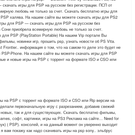
 — скачать игры для PSP на русском без регистрации. ПСП от
ирную любовь не только за счет. Скачать бесплатно игры для
 PSP халява. На нашем сайте вы можете скачать игры для PS2
 Игры для PSP — скачать игры для PSP на русском без
 Сони приобрела всемирную любовь не только за счет.
 для PSP (PlayStation Portable) На нашем Vip портале Вы
ильмы, новинки игр, прошить psp, узнать новости об PS Vita.
st Frontier.. информация о том, что на самом-то деле это будет не
 PSP-Phone. На нашем сайте вы можете скачать игры для PSP
арые и новые игры на PSP с торрент на формате ISO и CSO или
ры на PSP с торрент на формате ISO и CSO или Rip версии на
делали первоначальную игру с разрезанием, добавив свежий
 новых, так и для существующих. Скачать бесплатно фильмы,
Games, софт, картинки, игры на PS3 Реклама на сайте… Need for
вук) ( PSP). консолей, и на данный момент он уверенно выходит
 я вам покажу как надо скачивать игры на psp sony.. эльбрус