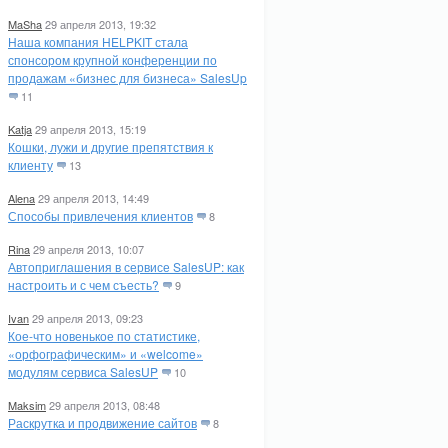
MaSha
29 апреля 2013, 19:32
Наша компания HELPKIT стала
спонсором крупной конференции по
продажам «бизнес для бизнеса» SalesUp
11
Katja
29 апреля 2013, 15:19
Кошки, лужи и другие препятствия к
клиенту
13
Alena
29 апреля 2013, 14:49
Способы привлечения клиентов
8
Rina
29 апреля 2013, 10:07
Автоприглашения в сервисе SalesUP: как
настроить и с чем съесть?
9
Ivan
29 апреля 2013, 09:23
Кое-что новенькое по статистике,
«орфографическим» и «welcome»
модулям сервиса SalesUP
10
Maksim
29 апреля 2013, 08:48
Раскрутка и продвижение сайтов
8