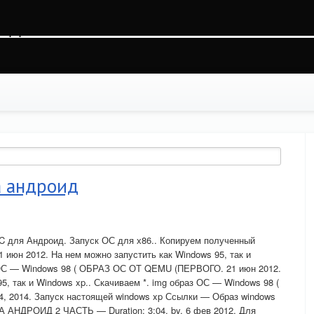
p7ckerepclkhpht5, O_RDWR) failed: На устройстве не осталось свободного места 
ss.php
on line
88
а андроид
C для Андроид. Запуск ОС для х86.. Копируем полученный
21 июн 2012. На нем можно запустить как Windows 95, так и
з ОС — Windows 98 ( ОБРАЗ ОС ОТ QEMU (ПЕРВОГО. 21 июн 2012.
5, так и Windows xp.. Скачиваем *. img образ ОС — Windows 98 (
 2014. Запуск настоящей windows xp Ссылки — Образ windows
НДРОИД 2 ЧАСТЬ — Duration: 3:04. by. 6 фев 2012. Для