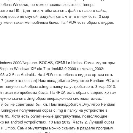
) образ Windows, но можно воспользоваться. Теперь
аете на ПК.. Для того, чтобы скачать файл с нашего сайта,
д вовсе не скупой. радуйся хоть что-то в нем есть. 3 мар
. у меня такая же проблема была. На 4PDA есть образ с видовс
 Windows 2000/Neptune. BOCHS, QEMU и Limbo. Сами эмуляторы
ор на Windows XP ala 7 от Inekit3.9.2000 от vovan_2002:
98 и XP на Android.. На 4PDA есть образ с видовс xp там есть
 7 (если кто не знал) Нам понадобится Эмулятор Pentium PC для
м полученный образ c.img в папку на устройстве в. 3 мар 2013.
еня такая же проблема была. На 4PDA есть образ с видовс xp там
 нужно скачать .img образ операционной системы, из-за…
 я бы не советовал бы, хп. Нам понадобится Эмулятор Pentium
Копируем полученный образ c.img в папку на устройстве в.
ws 95. Хотя есть облегченные дистрибутивы, позволяющие
xp на android устройствах. 10 мар 2012. Часть 2. Лучший образ
и Limbo. Сами эмуляторы можно скачать в разделе программ.