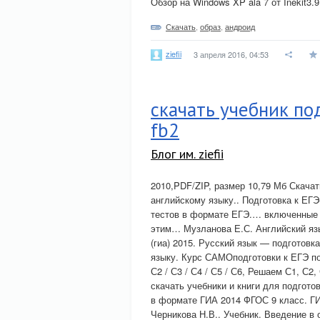
Обзор на Windows XP ala 7 от Inekit3.
Скачать
,
образ
,
андроид
ziefii
3 апреля 2016, 04:53
скачать учебник по
fb2
Блог им. ziefii
2010,PDF/ZIP, размер 10,79 Мб Скачат
английскому языку.. Подготовка к ЕГЭ
тестов в формате ЕГЭ.… включенные 
этим… Музланова Е.С. Английский язы
(гиа) 2015. Русский язык — подготовк
языку. Курс САМОподготовки к ЕГЭ по 
С2 / С3 / С4 / С5 / С6, Решаем С1, С2
скачать учебники и книги для подгото
в формате ГИА 2014 ФГОС 9 класс. ГИ
Черникова Н.В.. Учебник. Введение в 