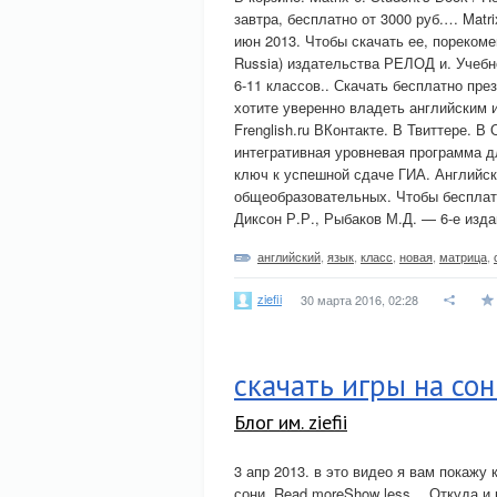
завтра, бесплатно от 3000 руб.… Matri
июн 2013. Чтобы скачать ее, порекоме
Russia) издательства РЕЛОД и. Учебн
6-11 классов.. Скачать бесплатно пр
хотите уверенно владеть английским 
Frenglish.ru ВКонтакте. В Твиттере. 
интегративная уровневая программа д
ключ к успешной сдаче ГИА. Английск
общеобразовательных. Чтобы бесплатн
Диксон Р.Р., Рыбаков М.Д. — 6-е изда
английский
,
язык
,
класс
,
новая
,
матрица
,
ziefii
30 марта 2016, 02:28
скачать игры на сон
Блог им. ziefii
3 апр 2013. в это видео я вам покажу к
сони. Read moreShow less… Откуда и ка