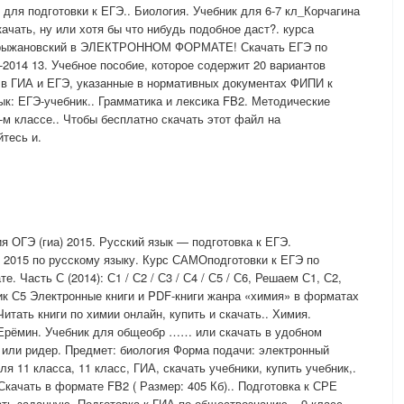
для подготовки к ЕГЭ.. Биология. Учебник для 6-7 кл_Корчагина
качать, ну или хотя бы что нибудь подобное даст?. курса
А. Крыжановский в ЭЛЕКТРОННОМ ФОРМАТЕ! Скачать ЕГЭ по
-2014 13. Учебное пособие, которое содержит 20 вариантов
в ГИА и ЕГЭ, указанные в нормативных документах ФИПИ к
к: ЕГЭ-учебник.. Грамматика и лексика FB2. Методические
-м классе.. Чтобы бесплатно скачать этот файл на
тесь и.
я ОГЭ (гиа) 2015. Русский язык — подготовка к ЕГЭ.
 2015 по русскому языку. Курс САМОподготовки к ЕГЭ по
. Часть С (2014): С1 / С2 / С3 / С4 / С5 / С6, Решаем С1, С2,
ник С5 Электронные книги и PDF-книги жанра «химия» в форматах
итать книги по химии онлайн, купить и скачать.. Химия.
 Ерёмин. Учебник для общеобр …… или скачать в удобном
или ридер. Предмет: биология Форма подачи: электронный
ля 11 класса, 11 класс, ГИА, скачать учебники, купить учебник,.
качать в формате FB2 ( Размер: 405 Кб).. Подготовка к СРЕ
ь заданную. Подготовка к ГИА по обществознанию – 9 класс..