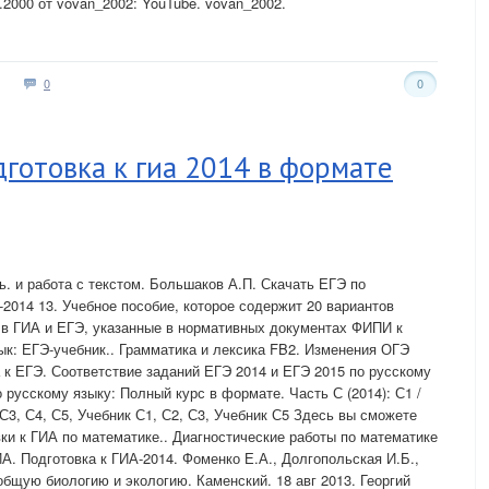
9.2000 от vovan_2002: YouTube. vovan_2002.
0
0
дготовка к гиа 2014 в формате
ь. и работа с текстом. Большаков А.П. Скачать ЕГЭ по
-2014 13. Учебное пособие, которое содержит 20 вариантов
в ГИА и ЕГЭ, указанные в нормативных документах ФИПИ к
к: ЕГЭ-учебник.. Грамматика и лексика FB2. Изменения ОГЭ
а к ЕГЭ. Соответствие заданий ЕГЭ 2014 и ЕГЭ 2015 по русскому
русскому языку: Полный курс в формате. Часть С (2014): С1 /
, С3, С4, С5, Учебник С1, С2, С3, Учебник С5 Здесь вы сможете
вки к ГИА по математике.. Диагностические работы по математике
А. Подготовка к ГИА-2014. Фоменко Е.А., Долгопольская И.Б.,
общую биологию и экологию. Каменский. 18 авг 2013. Георгий