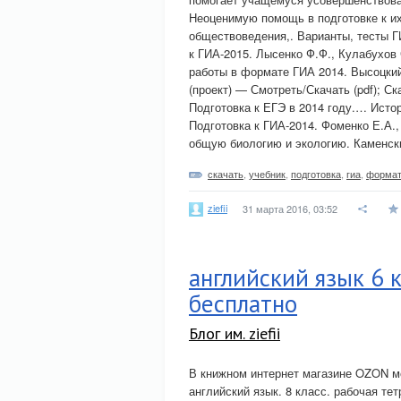
Неоценимую помощь в подготовке к их
обществоведения,. Варианты, тесты Г
к ГИА-2015. Лысенко Ф.Ф., Кулабухов
работы в формате ГИА 2014. Высоцкий
(проект) — Смотреть/Скачать (pdf); Ска
Подготовка к ЕГЭ в 2014 году.… Истор
Подготовка к ГИА-2014. Фоменко Е.А.,
общую биологию и экологию. Каменск
скачать
,
учебник
,
подготовка
,
гиа
,
форма
ziefii
31 марта 2016, 03:52
английский язык 6 
бесплатно
Блог им. ziefii
В книжном интернет магазине OZON мож
английский язык. 8 класс. рабочая те