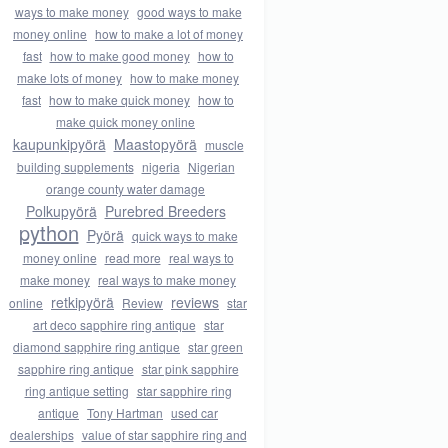
ways to make money
good ways to make
money online
how to make a lot of money
fast
how to make good money
how to
make lots of money
how to make money
fast
how to make quick money
how to
make quick money online
kaupunkipyörä
Maastopyörä
muscle
building supplements
nigeria
Nigerian
orange county water damage
Polkupyörä
Purebred Breeders
python
Pyörä
quick ways to make
money online
read more
real ways to
make money
real ways to make money
retkipyörä
reviews
online
Review
star
art deco sapphire ring antique
star
diamond sapphire ring antique
star green
sapphire ring antique
star pink sapphire
ring antique setting
star sapphire ring
antique
Tony Hartman
used car
dealerships
value of star sapphire ring and