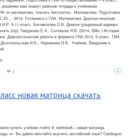
 решению вам окажут рабочие тетради к учебникам
ИА по математике, скачать бесплатно.. Математика. Подготовка
 С.Ю.… 2014. Готовимся к ГИА. Математика. Диагностические
 И.Р. 5-11 класс. Богомолова О.В. Демонстрационный вариант
чать (zip). Гевуркова Е.А., Соловьев Я.В. (2014, 256с.) История.
ия. Диагностические работы в формате ГИА 2013. 9 класс. ГИА.
 Долгопольская И.Б., Черникова Н.В.. Учебник. Введение в
ий.
те
0
0
класс новая матрица скачать
но купить учебник matrix 8: workbook / новая матрица.
традь от. Вы давно мечтайте выучить английский язык? Свободно