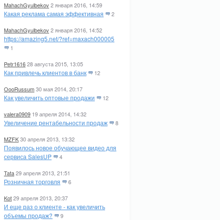
MahachGyulbekov
2 января 2016, 14:59
Какая реклама самая эффективная
2
MahachGyulbekov
2 января 2016, 14:52
https://amazing5.net/?ref=maxach000005
1
Petr1616
28 августа 2015, 13:05
Как привлечь клиентов в банк
12
OooRussum
30 мая 2014, 20:17
Как увеличить оптовые продажи
12
valera0909
19 апреля 2014, 14:32
Увеличение рентабельности продаж
8
MZFK
30 апреля 2013, 13:32
Появилось новое обучающее видео для
сервиса SalesUP
4
Tata
29 апреля 2013, 21:51
Розничная торговля
6
Kot
29 апреля 2013, 20:37
И еще раз о клиенте - как увеличить
объемы продаж?
9