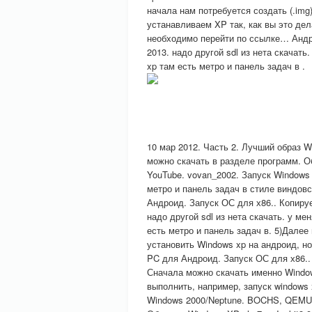
начала нам потребуется создать (.img
устанавливаем XP так, как вы это дел
необходимо перейти по ссылке… Андрои
2013. надо другой sdl из нета скачать
xp там есть метро и панель задач в .
10 мар 2012. Часть 2. Лучший образ
можно скачать в разделе программ. Обз
YouTube. vovan_2002. Запуск Windows 
метро и панель задач в стиле виндовс
Андроид. Запуск ОС для х86.. Копируе
надо другой sdl из нета скачать. у м
есть метро и панель задач в. 5)Далее
установить Windows xp на андроид, но
PC для Андроид. Запуск ОС для х86.. 
Сначала можно скачать именно Windo
выполнить, например, запуск windows 
Windows 2000/Neptune. BOCHS, QEMU 