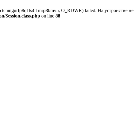
ess_ctcmngurfp8q1ls4t1mrp8bmv5, O_RDWR) failed: На устройстве не
on/Session.class.php
on line
88