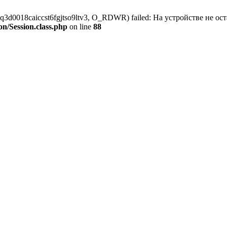
ss_q3d0018caiccst6fgjtso9ltv3, O_RDWR) failed: На устройстве не ос
on/Session.class.php
on line
88