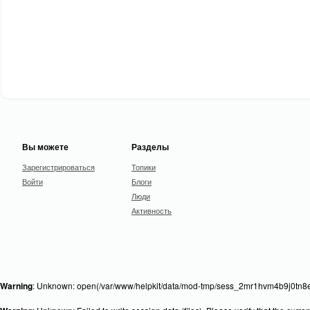
Вы можете
Разделы
Зарегистрироваться
Топики
Войти
Блоги
Люди
Активность
Warning
: Unknown: open(/var/www/helpkit/data/mod-tmp/sess_2mr1hvm4b9j0tn8e