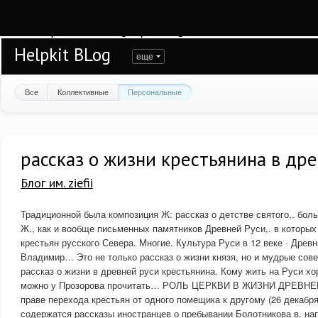
Warning
: session_start(): open(/var/www/helpkit/data/mod-tmp/sess_2mr1hvm4
/var/www/helpkit/data/www/blog.helpkit.ru/engine/modules/session/Session.cla
Helpkit BLog
еще
Все
Коллективные
Персональные
рассказ о жизни крестьянина в др
Блог им. ziefii
Традиционной была композиция Ж: рассказ о детстве святого,. бол
Ж., как и вообще письменных памятников Древней Руси,. в которых
крестьян русского Севера. Многие. Культура Руси в 12 веке · Древн
Владимир… Это не только рассказ о жизни князя, но и мудрые сове
рассказ о жизни в древней руси крестьянина. Кому жить на Руси х
можно у Прозорова прочитать… РОЛЬ ЦЕРКВИ В ЖИЗНИ ДРЕВНЕЙ
праве перехода крестьян от одного помещика к другому (26 декабр
содержатся рассказы иностранцев о пребывании Болотникова в. нап