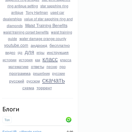
ring antique setting
star sapphire ring
antique
Tony Hartman
used car
dealerships
value of star sapphire ring and
Waist Training Benefits
diamonds
waist training corset benefits
waist training
guide
water damage orange county
youtube.com
андроид
бесплатно
для
инструкция
видео
гдз
игры
класс
истории
история
как
класса
ответы
математике
песню
про
программа
решебник
русские
скачать
русский
русском
схема
торрент
Блоги
Топ
SalesUP - ultimate sales
0.00