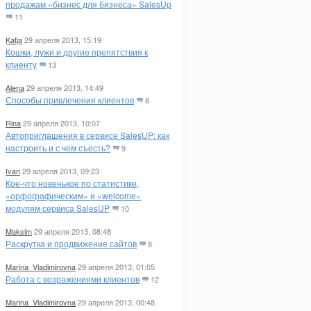
продажам «бизнес для бизнеса» SalesUp
11
Katja
29 апреля 2013, 15:19
Кошки, лужи и другие препятствия к
клиенту
13
Alena
29 апреля 2013, 14:49
Способы привлечения клиентов
8
Rina
29 апреля 2013, 10:07
Автоприглашения в сервисе SalesUP: как
настроить и с чем съесть?
9
Ivan
29 апреля 2013, 09:23
Кое-что новенькое по статистике,
«орфографическим» и «welcome»
модулям сервиса SalesUP
10
Maksim
29 апреля 2013, 08:48
Раскрутка и продвижение сайтов
8
Marina_Vladimirovna
29 апреля 2013, 01:05
Работа с возражениями клиентов
12
Marina_Vladimirovna
29 апреля 2013, 00:48