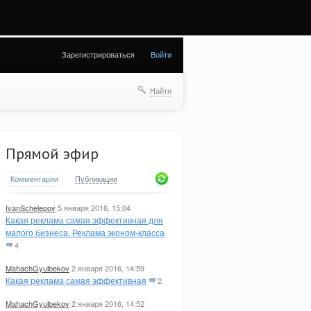
 (28) in
Зарегистрироваться
Войти
Найти
Прямой эфир
Комментарии
Публикации
IvanSchelepov
5 января 2016, 15:04
Какая реклама самая эффективная для
малого бизнеса. Реклама эконом-класса
4
MahachGyulbekov
2 января 2016, 14:59
Какая реклама самая эффективная
2
MahachGyulbekov
2 января 2016, 14:52