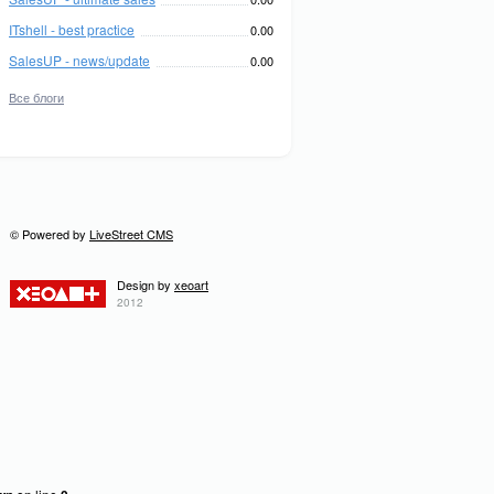
ITshell - best practice
0.00
SalesUP - news/update
0.00
Все блоги
© Powered by
LiveStreet CMS
Design by
xeoart
2012