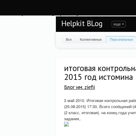
Warning
: session_start(): open(/var/www/helpkit/data/mod-tmp/sess_n2cmf3hqh
/var/www/helpkit/data/www/blog.helpkit.ru/engine/modules/session/Session.cla
Helpkit BLog
еще
Все
Коллективные
Персональные
итоговая контрольн
2015 год истомина
Блог им. ziefii
3 май 2010. Итоговая контрольная ра
(25.08.2015) 17:30, Всего сообщений:
(2 класс, итоговая). на конец года у
задания,.