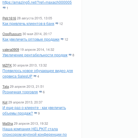
https://amazing5.net/?ref=maxach000005
1
Petr1616
28 августа 2015, 13:05
Как привлечь клиентов в банк
12
OooRussum
30 мая 2014, 20:17
Как увеличить оптовые продажи
12
valera0909
19 апреля 2014, 14:32
Увеличение рентабельности продаж
8
MZFK
30 апреля 2013, 13:32
Появилось новое обучающее видео для
сервиса SalesUP
4
Tata
29 апреля 2013, 21:51
Розничная торговля
6
Kot
29 апреля 2013, 20:37
И еще раз о клиенте - как увеличить
объемы продаж?
9
MaSha
29 апреля 2013, 19:32
Наша компания HELPKIT стала
спонсором крупной конференции по