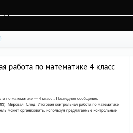
kncuk45afvqfr1em5, O_RDWR) failed: На устройстве не осталось свободного места
ss.php
on line
88
ая работа по математике 4 класс
бота по математике — 4 класс.. Последнее сообщение:
(483). Мировая. След. Итоговая контрольная работа по математике
читель может организовать, используя предлагаемые контрольные