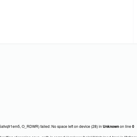
fvqfr1em5, O_RDWR) failed: No space left on device (28) in
Unknown
on line
0