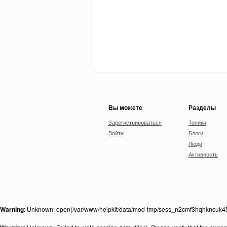
Вы можете
Разделы
Зарегистрироваться
Топики
Войти
Блоги
Люди
Активность
Warning
: Unknown: open(/var/www/helpkit/data/mod-tmp/sess_n2cmf3hqhkncuk45a