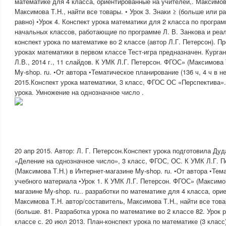
математике для 4 класса, ориентированные на учителей,. Максимов
Максимова Т.Н., найти все товары. • Урок 3. Знаки ≥ (больше или р
равно) •Урок 4. Конспект урока математики для 2 класса по програм
начальных классов, работающие по программе Л. В. Занкова и ре
конспект урока по математике во 2 классе (автор Л.Г. Петерсон). П
уроках математики в первом классе Тест-игра предназначен. Курга
Л.В., 2014 г., 11 слайдов. К УМК Л.Г. Петерсон. ФГОС» (Максимова 
My-shop. ru. •От автора •Тематическое планирование (136 ч, 4 ч в н
2015.Конспект урока математики, 3 класс, ФГОС ОС «Перспектива».
урока. Умножение на однозначное число .
20 апр 2015. Автор: Л. Г. Петерсон.Конспект урока подготовила Ду
«Деление на однозначное число», 3 класс, ФГОС, ОС. К УМК Л.Г. 
(Максимова Т.Н.) в Интернет-магазине My-shop. ru. •От автора •Те
учебного материала •Урок 1. К УМК Л.Г. Петерсон. ФГОС» (Максимов
магазине My-shop. ru.. разработки по математике для 4 класса, ори
Максимова Т.Н. автор/составитель, Максимова Т.Н., найти все товар
(больше. 81. Разработка урока по математике во 2 классе 82. Урок 
классе с. 20 июл 2013. План-конспект урока по математике (3 класс