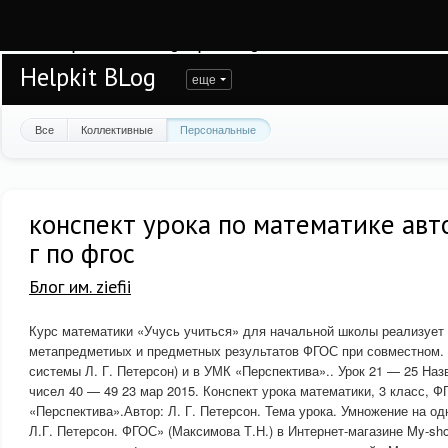
Warning
: session_start(): open(/var/www/helpkit/data/mod-tmp/sess_rt8i1ps79pc
/var/www/helpkit/data/www/blog.helpkit.ru/engine/modules/session/Session.cla
Helpkit BLog
еще
Все
Коллективные
Персональные
конспект урока по математике авт
г по фгос
Блог им. ziefii
Курс математики «Учусь учиться» для начальной школы реализует
метапредметиых и предметных результатов ФГОС при совместном. 
системы Л. Г. Петерсон) и в УМК «Перспектива».. Урок 21 — 25 Наз
чисел 40 — 49 23 мар 2015. Конспект урока математики, 3 класс, 
«Перспектива».Автор: Л. Г. Петерсон. Тема урока. Умножение на о
Л.Г. Петерсон. ФГОС» (Максимова Т.Н.) в Интернет-магазине My-shop