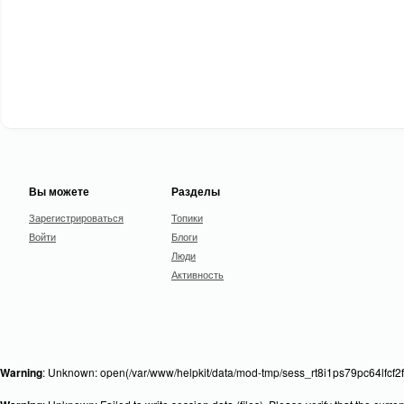
Вы можете
Разделы
Зарегистрироваться
Топики
Войти
Блоги
Люди
Активность
Warning
: Unknown: open(/var/www/helpkit/data/mod-tmp/sess_rt8i1ps79pc64lfcf2f