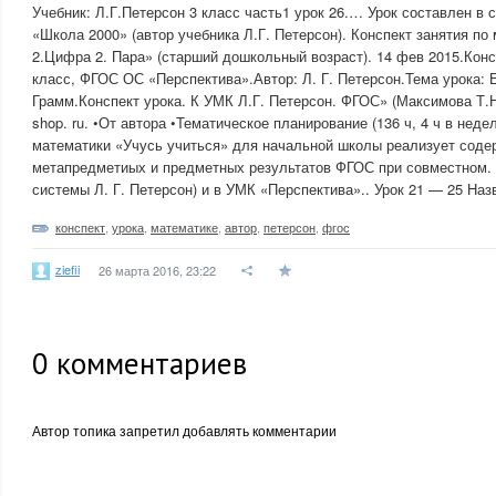
Учебник: Л.Г.Петерсон 3 класс часть1 урок 26.… Урок составлен в
«Школа 2000» (автор учебника Л.Г. Петерсон). Конспект занятия по
2.Цифра 2. Пара» (старший дошкольный возраст). 14 фев 2015.Конс
класс, ФГОС ОС «Перспектива».Автор: Л. Г. Петерсон.Тема урока:
Грамм.Конспект урока. К УМК Л.Г. Петерсон. ФГОС» (Максимова Т.Н
shop. ru. •От автора •Тематическое планирование (136 ч, 4 ч в недел
математики «Учусь учиться» для начальной школы реализует соде
метапредметиых и предметных результатов ФГОС при совместном. 
системы Л. Г. Петерсон) и в УМК «Перспектива».. Урок 21 — 25 Наз
конспект
,
урока
,
математике
,
автор
,
петерсон
,
фгос
ziefii
26 марта 2016, 23:22
0
комментариев
Автор топика запретил добавлять комментарии