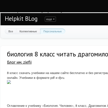
Warning
: session_start(): open(/var/www/helpkit/data/mod-tmp/sess_6kh0laktd9
/var/www/helpkit/data/www/blog.helpkit.ru/engine/modules/session/Session.cla
Helpkit BLog
еще
Все
Коллективные
Персональные
биология 8 класс читать драгомил
Блог им. ziefii
8 класс скачать учебники на нашем сайте бесплатно и без регистра
онлайн. Учебники в формате pdf и djvu.
Оглавление к учебнику «Биология. Человек», 8 класс, Драгомилов А