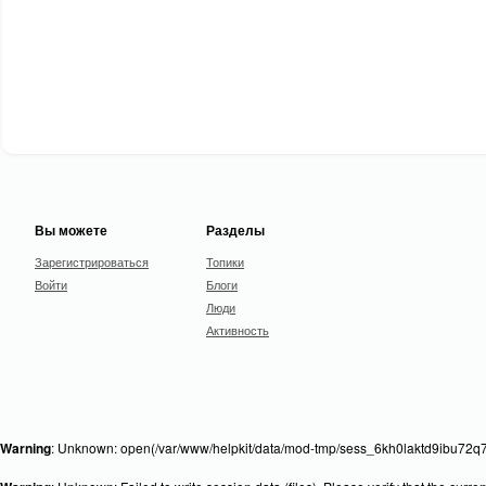
Вы можете
Разделы
Зарегистрироваться
Топики
Войти
Блоги
Люди
Активность
Warning
: Unknown: open(/var/www/helpkit/data/mod-tmp/sess_6kh0laktd9ibu72q7f