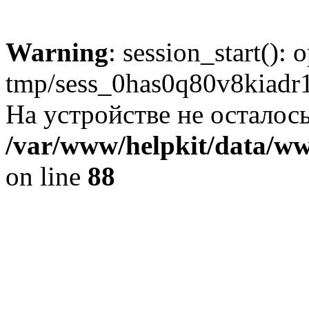
Warning
: session_start():
tmp/sess_0has0q80v8kiadr
На устройстве не осталось
/var/www/helpkit/data/www
on line
88