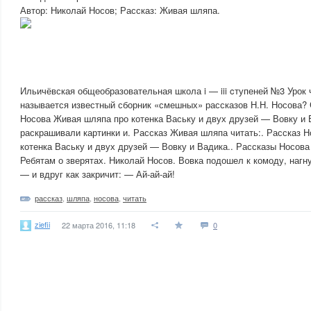
Автор: Николай Носов; Рассказ: Живая шляпа.
Ильичёвская общеобразовательная школа i — iii cтупеней №3 Урок 
называется известный сборник «смешных» рассказов Н.Н. Носова? 
Носова Живая шляпа про котенка Ваську и двух друзей — Вовку и 
раскрашивали картинки и. Рассказ Живая шляпа читать:. Рассказ 
котенка Ваську и двух друзей — Вовку и Вадика.. Рассказы Носова
Ребятам о зверятах. Николай Носов. Вовка подошел к комоду, нагн
— и вдруг как закричит: — Ай-ай-ай!
рассказ
,
шляпа
,
носова
,
читать
ziefii
22 марта 2016, 11:18
0