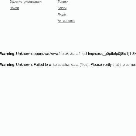
Зарегистрироваться
Топики
Войти
Блоги
Люди
Активность
Warning
: Unknown: open(/var/www/helpkit/data/mod-tmp/sess_g0pftolp0j8fd1j1t8k
Warning
: Unknown: Failed to write session data (files). Please verify that the curr