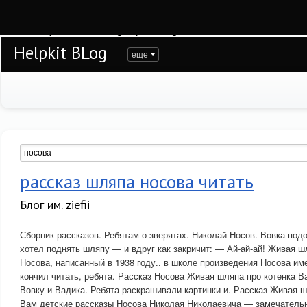
Warning
: session_start(): open(/var/www/helpkit/data/mod-tmp/sess_g0pftolp0j
/var/www/helpkit/data/www/blog.helpkit.ru/engine/modules/session/Session.cla
Helpkit BLog
еще
рассказ шляпа носова читать
Блог им. ziefii
Сборник рассказов. Ребятам о зверятах. Николай Носов. Вовка под
хотел поднять шляпу — и вдруг как закричит: — Ай-ай-ай! Живая 
Носова, написанный в 1938 году.. в школе произведения Носова им
кончил читать, ребята. Рассказ Носова Живая шляпа про котенка В
Вовку и Вадика. Ребята раскрашивали картинки и. Рассказ Живая ш
Вам детские рассказы Носова Николая Николаевича — замечательно