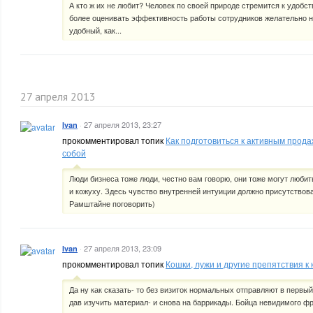
А кто ж их не любит? Человек по своей природе стремится к удобс
более оценивать эффективность работы сотрудников желательно не
удобный, как...
27 апреля 2013
·
27 апреля 2013, 23:27
Ivan
прокомментировал топик
Как подготовиться к активным продаж
собой
Люди бизнеса тоже люди, честно вам говорю, они тоже могут люби
и кожуху. Здесь чувство внутренней интуиции должно присутствова
Рамштайне поговорить)
·
27 апреля 2013, 23:09
Ivan
прокомментировал топик
Кошки, лужи и другие препятствия к 
Да ну как сказать- то без визиток нормальных отправляют в первый
дав изучить материал- и снова на баррикады. Бойца невидимого фр