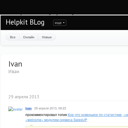
Warning
: session_start(): open(/var/www/helpkit/data/mod-tmp/sess_c9sdp6drr4
/var/www/helpkit/data/www/blog.helpkit.ru/engine/modules/session/Session.cla
Helpkit BLog
еще
Все
Онлайн
Новые
Ivan
Иван
29 апреля 2013
·
29 апреля 2013, 09:23
Ivan
прокомментировал топик
Кое-что новенькое по статистике, 
«welcome» модулям сервиса SalesUP