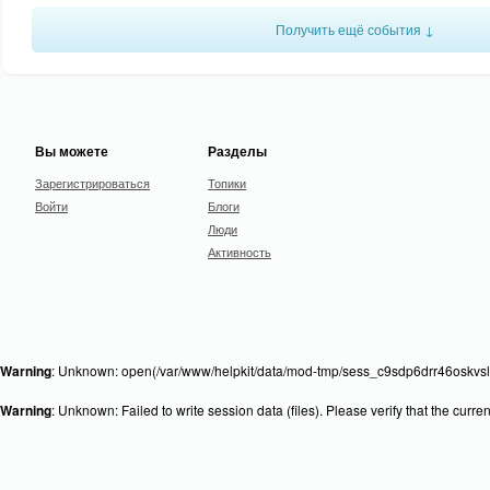
Получить ещё события ↓
Вы можете
Разделы
Зарегистрироваться
Топики
Войти
Блоги
Люди
Активность
Warning
: Unknown: open(/var/www/helpkit/data/mod-tmp/sess_c9sdp6drr46oskvslm
Warning
: Unknown: Failed to write session data (files). Please verify that the curr