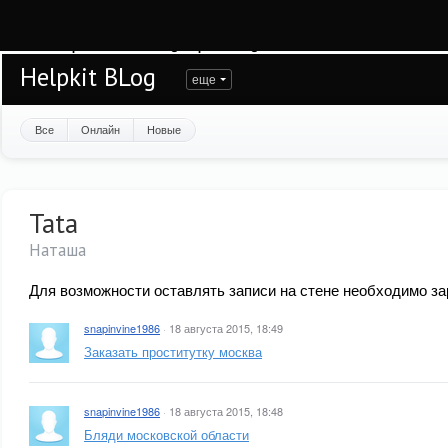
Warning
: session_start(): open(/var/www/helpkit/data/mod-tmp/sess_15scvatg4
/var/www/helpkit/data/www/blog.helpkit.ru/engine/modules/session/Session.cla
Helpkit BLog
еще
Все
Онлайн
Новые
Tata
Наташа
Для возможности оставлять записи на стене необходимо за
snapinvine1986
·
18 августа 2015, 18:49
Заказать проститутку москва
snapinvine1986
·
18 августа 2015, 18:48
Бляди московской области