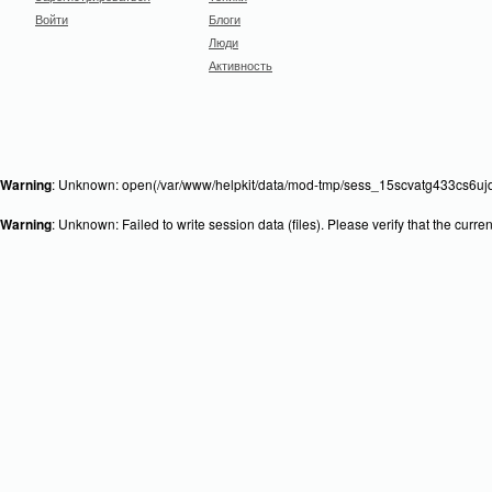
Войти
Блоги
Люди
Активность
Warning
: Unknown: open(/var/www/helpkit/data/mod-tmp/sess_15scvatg433cs6ujd
Warning
: Unknown: Failed to write session data (files). Please verify that the curr