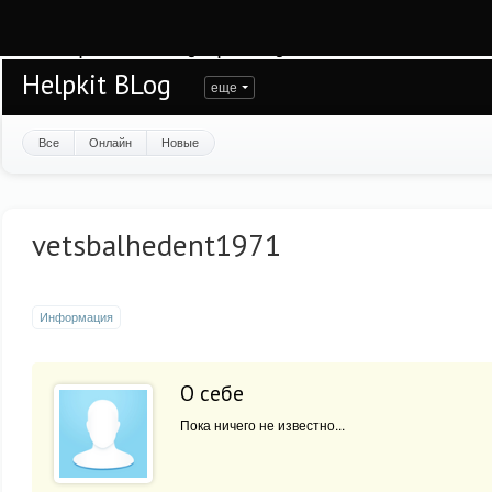
Warning
: session_start(): open(/var/www/helpkit/data/mod-tmp/sess_7kcj8pm1
/var/www/helpkit/data/www/blog.helpkit.ru/engine/modules/session/Session.cla
Helpkit BLog
еще
Все
Онлайн
Новые
vetsbalhedent1971
Информация
О себе
Пока ничего не известно...