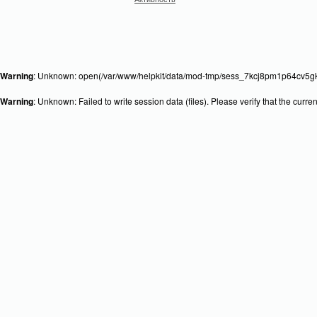
Warning
: Unknown: open(/var/www/helpkit/data/mod-tmp/sess_7kcj8pm1p64cv5gk
Warning
: Unknown: Failed to write session data (files). Please verify that the curr