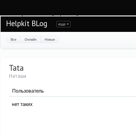
Warning
: session_start(): open(/var/www/helpkit/data/mod-tmp/sess_t989eqv1or
/var/www/helpkit/data/www/blog.helpkit.ru/engine/modules/session/Session.cla
Helpkit BLog
еще
Все
Онлайн
Новые
Tata
Наташа
Пользователь
нет таких