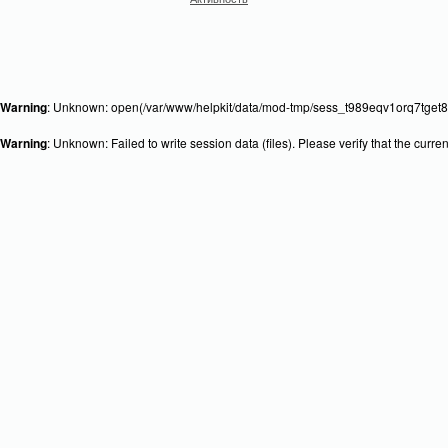
Warning
: Unknown: open(/var/www/helpkit/data/mod-tmp/sess_t989eqv1orq7tget8f
Warning
: Unknown: Failed to write session data (files). Please verify that the curr