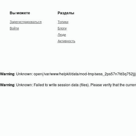
Вы можете
Разделы
Зарегистрироваться
Топики
Войти
Блоги
Люди
Активность
Warning
: Unknown: open(/var/www/helpkit/data/mod-tmp/sess_2ps57n7fd3q752jjjn
Warning
: Unknown: Failed to write session data (files). Please verify that the curr