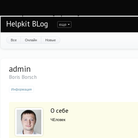
Warning
: session_start(): open(/var/www/helpkit/data/mod-tmp/sess_2ps57n7fd3
/var/www/helpkit/data/www/blog.helpkit.ru/engine/modules/session/Session.cla
Helpkit BLog
еще
Все
Онлайн
Новые
admin
Boris Borsch
Информация
О себе
ЧЕловек