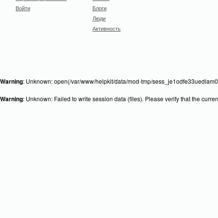
Войти
Блоги
Люди
Активность
Warning
: Unknown: open(/var/www/helpkit/data/mod-tmp/sess_je1odfe33uedlam0p
Warning
: Unknown: Failed to write session data (files). Please verify that the curr