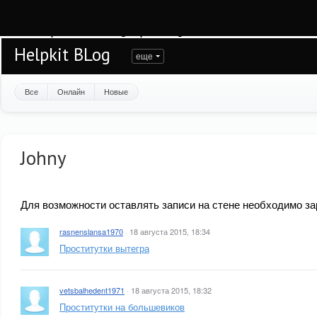
Warning
: session_start(): open(/var/www/helpkit/data/mod-tmp/sess_je1odfe33
/var/www/helpkit/data/www/blog.helpkit.ru/engine/modules/session/Session.cla
Helpkit BLog
еще
Все
Онлайн
Новые
Johny
Для возможности оставлять записи на стене необходимо за
rasnenslansa1970
·
18 августа 2015, 18:34
Проститутки вытегра
vetsbalhedent1971
·
18 августа 2015, 18:32
Проститутки на большевиков