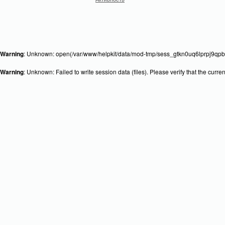
Warning
: Unknown: open(/var/www/helpkit/data/mod-tmp/sess_gtkn0uq6lprpj9qpbo
Warning
: Unknown: Failed to write session data (files). Please verify that the curr