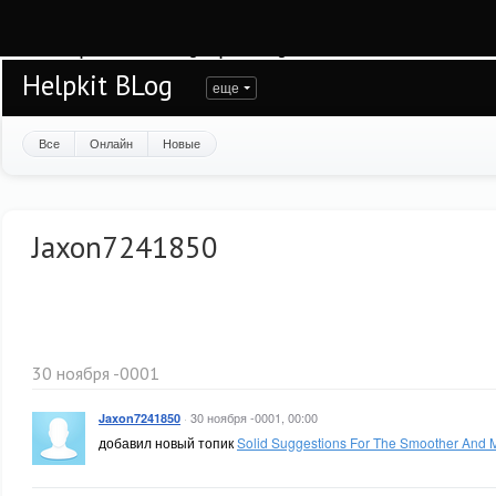
Warning
: session_start(): open(/var/www/helpkit/data/mod-tmp/sess_gtkn0uq6lp
/var/www/helpkit/data/www/blog.helpkit.ru/engine/modules/session/Session.cla
Helpkit BLog
еще
Все
Онлайн
Новые
Jaxon7241850
30 ноября -0001
·
30 ноября -0001, 00:00
Jaxon7241850
добавил новый топик
Solid Suggestions For The Smoother And 