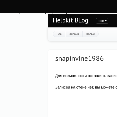
Warning
: session_start(): open(/var/www/helpkit/data/mod-tmp/sess_vlcp8rd2ttn
/var/www/helpkit/data/www/blog.helpkit.ru/engine/modules/session/Session.cla
Helpkit BLog
еще
Все
Онлайн
Новые
snapinvine1986
Для возможности оставлять запис
Записей на стене нет, вы можете 