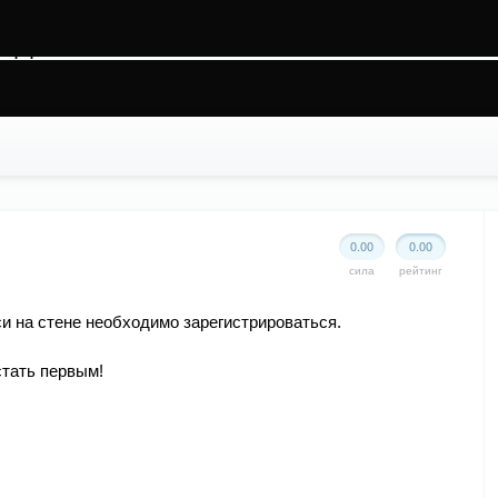
k2rfoq3qgtljgr4, O_RDWR) failed: На устройстве не осталось свободного места (28
ss.php
on line
88
0.00
0.00
сила
рейтинг
и на стене необходимо зарегистрироваться.
стать первым!