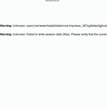
Warning
: Unknown: open(/var/www/helpkit/data/mod-tmp/sess_387pg9stqo0gjhcd8
Warning
: Unknown: Failed to write session data (files). Please verify that the curr