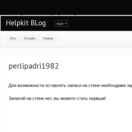
Warning
: session_start(): open(/var/www/helpkit/data/mod-tmp/sess_387pg9stq
/var/www/helpkit/data/www/blog.helpkit.ru/engine/modules/session/Session.cla
Helpkit BLog
еще
Все
Онлайн
Новые
perlipadri1982
Для возможности оставлять записи на стене необходимо за
Записей на стене нет, вы можете стать первым!