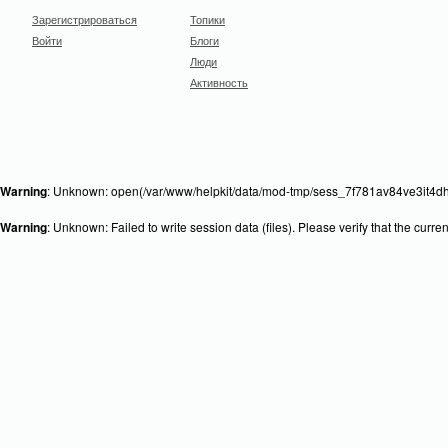
Зарегистрироваться
Топики
Войти
Блоги
Люди
Активность
Warning
: Unknown: open(/var/www/helpkit/data/mod-tmp/sess_7f781av84ve3it4dhp
Warning
: Unknown: Failed to write session data (files). Please verify that the curr