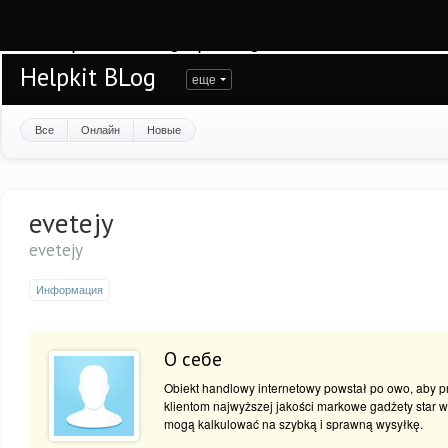
Warning
: session_start(): open(/var/www/helpkit/data/mod-tmp/sess_7f781av84v
/var/www/helpkit/data/www/blog.helpkit.ru/engine/modules/session/Session.cla
Helpkit BLog
еще
Все
Онлайн
Новые
evetejy
evetejy
Информация
О себе
Obiekt handlowy internetowy powstał po owo, aby 
klientom najwyższej jakości markowe gadżety star wa
mogą kalkulować na szybką i sprawną wysyłkę.