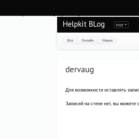
Warning
: session_start(): open(/var/www/helpkit/data/mod-tmp/sess_t7hop37cm
/var/www/helpkit/data/www/blog.helpkit.ru/engine/modules/session/Session.cla
Helpkit BLog
еще
Все
Онлайн
Новые
dervaug
Для возможности оставлять запис
Записей на стене нет, вы можете 