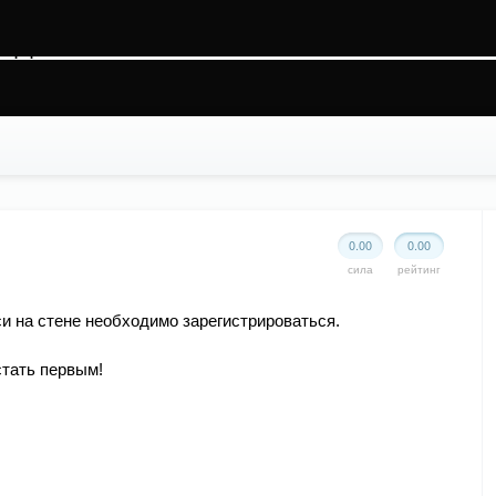
ehsbs56hk6v92ggs2, O_RDWR) failed: На устройстве не осталось свободного мест
ss.php
on line
88
0.00
0.00
сила
рейтинг
и на стене необходимо зарегистрироваться.
стать первым!